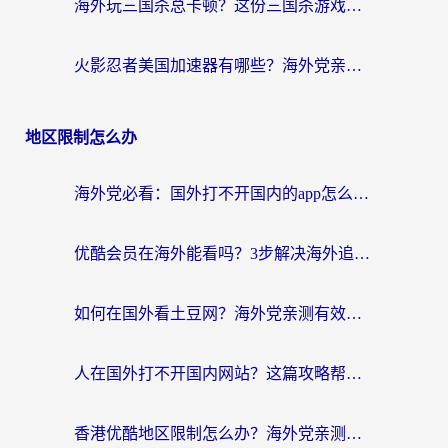
海外玩三国杀总卡顿？这份三国杀游戏加速器指南帮你告别延迟烦恼
火影忍者美国加速器有哪些？海外党亲测的国服游戏加速全攻略（含菲律宾玩三国之刃守望黎明技巧）
地区限制怎么办
海外党必看：国外打不开国内的app怎么办？3步解决你的乡愁
优酷会员在海外能看吗？3步解决海外追剧难题，附实测好用加速器推荐
如何在国外看土豆网？海外党亲测有效的追剧加速器选择指南
人在国外打不开国内网站？这篇攻略帮你无缝解锁国内资源（附交管12123使用技巧）
香港优酷地区限制怎么办？海外党亲测有效的追剧解决方案