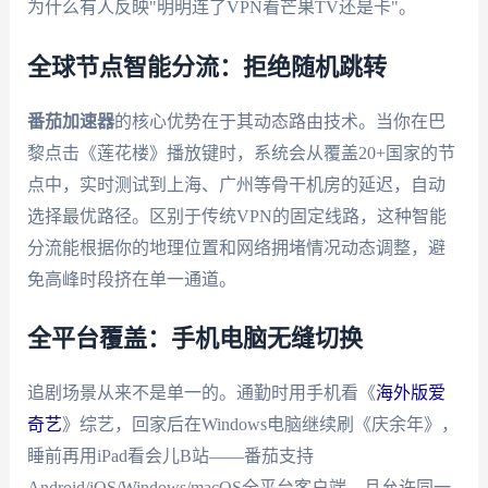
为什么有人反映"明明连了VPN看芒果TV还是卡"。
全球节点智能分流：拒绝随机跳转
番茄加速器
的核心优势在于其动态路由技术。当你在巴
黎点击《莲花楼》播放键时，系统会从覆盖20+国家的节
点中，实时测试到上海、广州等骨干机房的延迟，自动
选择最优路径。区别于传统VPN的固定线路，这种智能
分流能根据你的地理位置和网络拥堵情况动态调整，避
免高峰时段挤在单一通道。
全平台覆盖：手机电脑无缝切换
追剧场景从来不是单一的。通勤时用手机看《
海外版爱
奇艺
》综艺，回家后在Windows电脑继续刷《庆余年》，
睡前再用iPad看会儿B站——番茄支持
Android/iOS/Windows/macOS全平台客户端，且允许同一