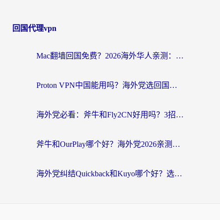
回国代理vpn
Mac翻墙回国免费？2026海外华人亲测：从CCTV5直播到国内APP，这样选加速器才靠谱
Proton VPN中国能用吗？海外党选回国加速器的避坑指南（附番茄加速器实测）
海外党必看：斧牛和Fly2CN好用吗？3招教你选对回国加速器（附免费试用攻略）
斧牛和OurPlay哪个好？海外党2026亲测：选对加速器，国内资源秒加载
海外党纠结Quickback和Kuyo哪个好？选对回国加速器才能无缝刷国内资源