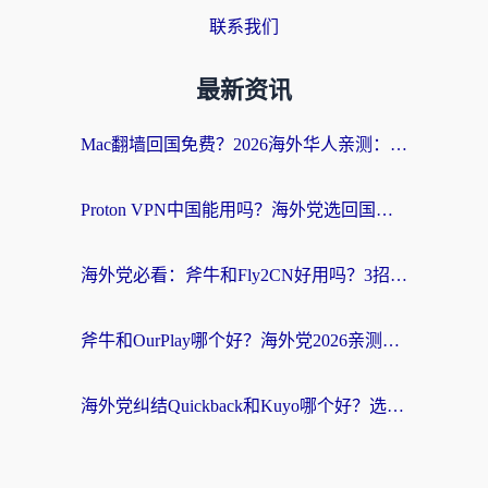
联系我们
最新资讯
Mac翻墙回国免费？2026海外华人亲测：从CCTV5直播到国内APP，这样选加速器才靠谱
Proton VPN中国能用吗？海外党选回国加速器的避坑指南（附番茄加速器实测）
海外党必看：斧牛和Fly2CN好用吗？3招教你选对回国加速器（附免费试用攻略）
斧牛和OurPlay哪个好？海外党2026亲测：选对加速器，国内资源秒加载
海外党纠结Quickback和Kuyo哪个好？选对回国加速器才能无缝刷国内资源