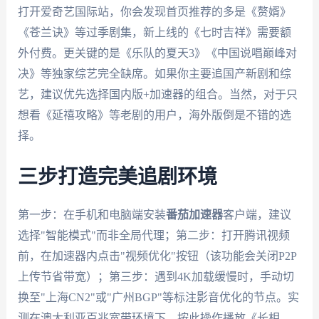
打开爱奇艺国际站，你会发现首页推荐的多是《赘婿》
《苍兰诀》等过季剧集，新上线的《七时吉祥》需要额
外付费。更关键的是《乐队的夏天3》《中国说唱巅峰对
决》等独家综艺完全缺席。如果你主要追国产新剧和综
艺，建议优先选择国内版+加速器的组合。当然，对于只
想看《延禧攻略》等老剧的用户，海外版倒是不错的选
择。
三步打造完美追剧环境
第一步：在手机和电脑端安装
番茄加速器
客户端，建议
选择"智能模式"而非全局代理；第二步：打开腾讯视频
前，在加速器内点击"视频优化"按钮（该功能会关闭P2P
上传节省带宽）；第三步：遇到4K加载缓慢时，手动切
换至"上海CN2"或"广州BGP"等标注影音优化的节点。实
测在澳大利亚百兆宽带环境下，按此操作播放《长相