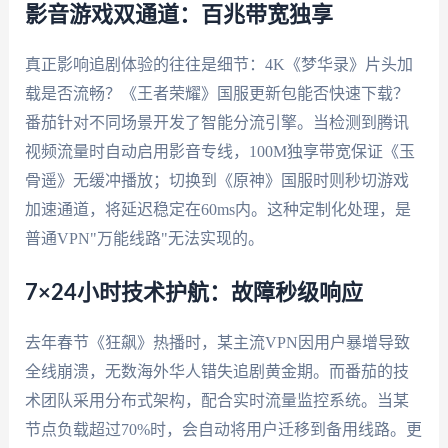
影音游戏双通道：百兆带宽独享
真正影响追剧体验的往往是细节：4K《梦华录》片头加
载是否流畅？《王者荣耀》国服更新包能否快速下载？
番茄针对不同场景开发了智能分流引擎。当检测到腾讯
视频流量时自动启用影音专线，100M独享带宽保证《玉
骨遥》无缓冲播放；切换到《原神》国服时则秒切游戏
加速通道，将延迟稳定在60ms内。这种定制化处理，是
普通VPN"万能线路"无法实现的。
7×24小时技术护航：故障秒级响应
去年春节《狂飙》热播时，某主流VPN因用户暴增导致
全线崩溃，无数海外华人错失追剧黄金期。而番茄的技
术团队采用分布式架构，配合实时流量监控系统。当某
节点负载超过70%时，会自动将用户迁移到备用线路。更