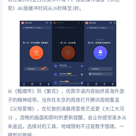
思》4K版缓冲时间从26秒降至3秒。
从《甄嬛传》到《繁花》，优质华语内容始终是海外游
子的精神纽带。当你在东京的雨夜打开腾讯视频重温
《父母爱情》，在伦敦的清晨用爱奇艺追更《大江大河
3》，流畅的画面和即时的更新提醒，会让你感觉家乡从
未遥远。选择对的工具，地域限制不过是数字围墙，一
键即可跨越。