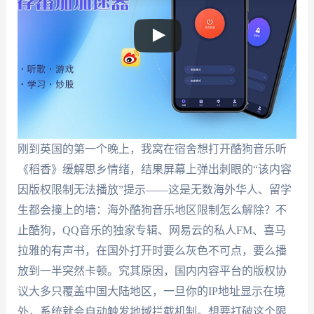
刚到英国的第一个晚上，我窝在宿舍想打开酷狗音乐听
《稻香》缓解思乡情绪，结果屏幕上弹出刺眼的“该内容
因版权限制无法播放”提示——这是无数海外华人、留学
生都会撞上的墙：海外酷狗音乐地区限制怎么解除？不
止酷狗，QQ音乐的独家专辑、网易云的私人FM、喜马
拉雅的有声书，在国外打开时要么灰色不可点，要么播
放到一半突然卡顿。究其原因，国内内容平台的版权协
议大多只覆盖中国大陆地区，一旦你的IP地址显示在境
外，系统就会自动触发地域拦截机制。想要打破这个限