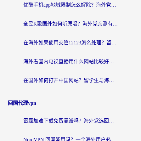
优酷手机app地域限制怎么解除？海外党亲测有效的追剧方案
全民K歌国外如何听原唱？海外党亲测有效的回国加速器选择指南
在海外如果使用交管12123怎么处理？留学生亲测有效的回国加速方案
海外看国内电视直播用什么网站比较好？一篇解决你所有追剧难题的实用指南
在国外如何打开中国网站？留学生与海外华人的无缝访问指南
回国代理vpn
雷霆加速下载免费靠谱吗？海外党选回国加速器的避坑指南（附热门工具对比）
NordVPN 回国能用吗？一个海外用户必须面对的真实困境