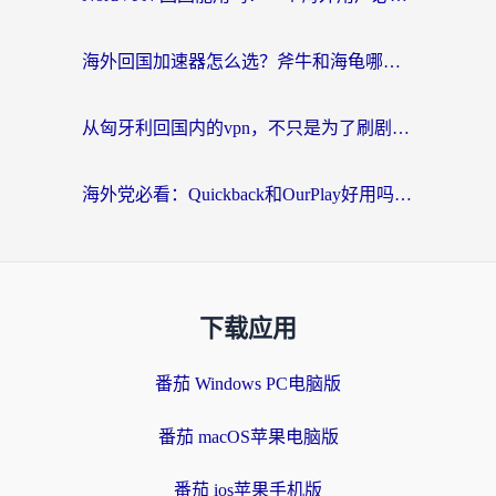
海外回国加速器怎么选？斧牛和海龟哪个好？一篇帮你避开坑的实用指南
从匈牙利回国内的vpn，不只是为了刷剧那么简单
海外党必看：Quickback和OurPlay好用吗？3分钟选对回国加速器，无缝刷剧玩游戏
下载应用
番茄 Windows PC电脑版
番茄 macOS苹果电脑版
番茄 ios苹果手机版