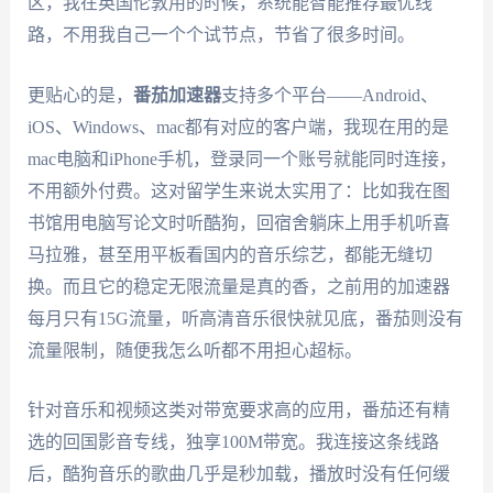
区，我在英国伦敦用的时候，系统能智能推荐最优线
路，不用我自己一个个试节点，节省了很多时间。
更贴心的是，
番茄加速器
支持多个平台——Android、
iOS、Windows、mac都有对应的客户端，我现在用的是
mac电脑和iPhone手机，登录同一个账号就能同时连接，
不用额外付费。这对留学生来说太实用了：比如我在图
书馆用电脑写论文时听酷狗，回宿舍躺床上用手机听喜
马拉雅，甚至用平板看国内的音乐综艺，都能无缝切
换。而且它的稳定无限流量是真的香，之前用的加速器
每月只有15G流量，听高清音乐很快就见底，番茄则没有
流量限制，随便我怎么听都不用担心超标。
针对音乐和视频这类对带宽要求高的应用，番茄还有精
选的回国影音专线，独享100M带宽。我连接这条线路
后，酷狗音乐的歌曲几乎是秒加载，播放时没有任何缓