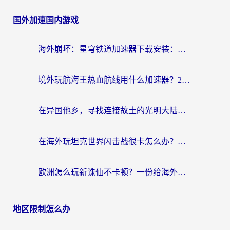
国外加速国内游戏
海外崩坏：星穹铁道加速器下载安装：一份给游子的终极网络指南
境外玩航海王热血航线用什么加速器？2026海外玩家实测最优方案（附欧洲问道堡垒前线加速技巧）
在异国他乡，寻找连接故土的光明大陆免费加速器
在海外玩坦克世界闪击战很卡怎么办？老玩家亲测有效的加速器选择指南
欧洲怎么玩新诛仙不卡顿？一份给海外游子的国服游戏畅玩指南
地区限制怎么办