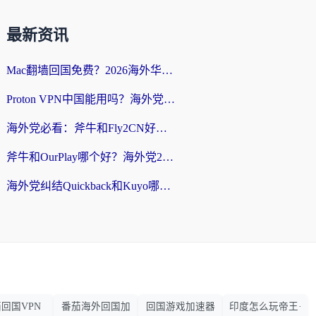
最新资讯
Mac翻墙回国免费？2026海外华人亲测：从CCTV5直播到国内APP，这样选加速器才靠谱
Proton VPN中国能用吗？海外党选回国加速器的避坑指南（附番茄加速器实测）
海外党必看：斧牛和Fly2CN好用吗？3招教你选对回国加速器（附免费试用攻略）
斧牛和OurPlay哪个好？海外党2026亲测：选对加速器，国内资源秒加载
海外党纠结Quickback和Kuyo哪个好？选对回国加速器才能无缝刷国内资源
回国VPN
番茄海外回国加
回国游戏加速器
印度怎么玩帝王·