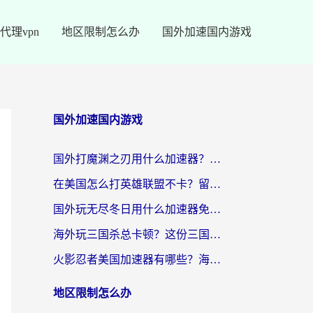
代理vpn
地区限制怎么办
国外加速国内游戏
国外加速国内游戏
国外打魔渊之刃用什么加速器？2026海外玩家国服游戏加速全攻略（附闪耀暖暖&复苏的魔女避坑指南）
在美国怎么打英雄联盟不卡？留学生亲测的国服游戏加速全攻略
国外玩无尽冬日用什么加速器免费？海外党国服游戏加速避坑指南
海外玩三国杀总卡顿？这份三国杀游戏加速器指南帮你告别延迟烦恼
火影忍者美国加速器有哪些？海外党亲测的国服游戏加速全攻略（含菲律宾玩三国之刃守望黎明技巧）
地区限制怎么办