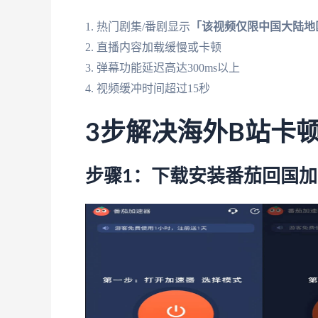
1. 热门剧集/番剧显示
「该视频仅限中国大陆地
2. 直播内容加载缓慢或卡顿
3. 弹幕功能延迟高达300ms以上
4. 视频缓冲时间超过15秒
3步解决海外B站卡
步骤1：下载安装番茄回国