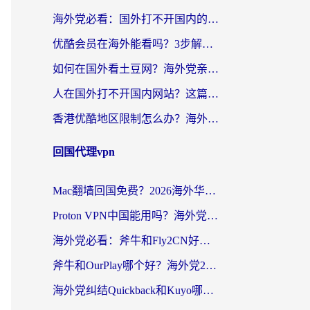
海外党必看：国外打不开国内的app怎么办？3步解决你的乡愁
优酷会员在海外能看吗？3步解决海外追剧难题，附实测好用加速器推荐
如何在国外看土豆网？海外党亲测有效的追剧加速器选择指南
人在国外打不开国内网站？这篇攻略帮你无缝解锁国内资源（附交管12123使用技巧）
香港优酷地区限制怎么办？海外党亲测有效的追剧解决方案
回国代理vpn
Mac翻墙回国免费？2026海外华人亲测：从CCTV5直播到国内APP，这样选加速器才靠谱
Proton VPN中国能用吗？海外党选回国加速器的避坑指南（附番茄加速器实测）
海外党必看：斧牛和Fly2CN好用吗？3招教你选对回国加速器（附免费试用攻略）
斧牛和OurPlay哪个好？海外党2026亲测：选对加速器，国内资源秒加载
海外党纠结Quickback和Kuyo哪个好？选对回国加速器才能无缝刷国内资源