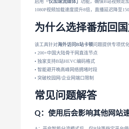
启用
「仅加速流媒体」
功能，确保B站视频走
1080P视频加载速度提升8倍，直播延迟降至15
为什么选择番茄回国
该工具针对
海外访问B站卡顿
问题提供专项优
• 200+中国大陆骨干网直连节点
• 独家支持B站HEVC编码格式
• 智能避开晚高峰网络拥堵时段
• 突破校园网/企业网端口限制
常见问题解答
Q：使用后会影响其他网站
A：开启智能分流模式后，仅B站等指定平台