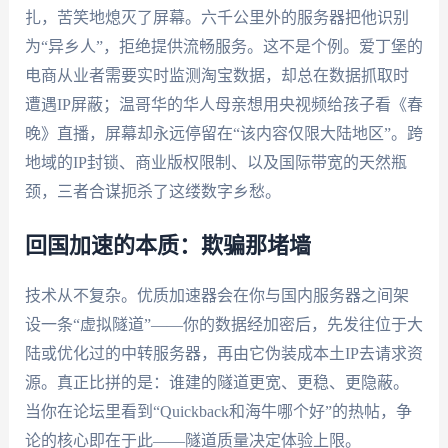
扎，苦笑地熄灭了屏幕。六千公里外的服务器把他识别
为“异乡人”，拒绝提供流畅服务。这不是个例。爱丁堡的
电商从业者需要实时监测淘宝数据，却总在数据抓取时
遭遇IP屏蔽；温哥华的华人母亲想用央视频给孩子看《春
晚》直播，屏幕却永远停留在“该内容仅限大陆地区”。跨
地域的IP封锁、商业版权限制、以及国际带宽的天然瓶
颈，三者合谋扼杀了这缕数字乡愁。
回国加速的本质：欺骗那堵墙
技术从不复杂。优质加速器会在你与国内服务器之间架
设一条“虚拟隧道”——你的数据经加密后，先发往位于大
陆或优化过的中转服务器，再由它伪装成本土IP去请求资
源。真正比拼的是：谁建的隧道更宽、更稳、更隐蔽。
当你在论坛里看到“Quickback和海牛哪个好”的热帖，争
论的核心即在于此——隧道质量决定体验上限。