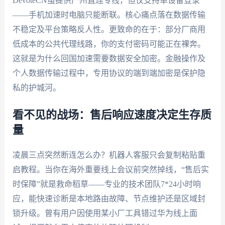
DevoteCN虽提供广州直连专线，但仅支持单设备登录
——手机加速时电脑只能断联。核心痛点落在数据传输
不稳定及平台策略反人性。更致命的在于：部分厂商用
低成本的公共代理线路，你的支付密码可能正在裸奔。
这就是为什么回国加速需要数据安全加密。金融操作及
个人数据传输过程中，专用协议的端到端加密是保护隐
私的护城河。
看不见的战场：售后响应速度决定生存质
量
凌晨三点突然断连怎么办？机器人客服只会复制粘贴重
启教程。当你在海外重要线上会议前突然掉线，“售后实
时保障”就是救命稻草——专业的技术团队7*24小时响
应，能快速诊断是本地路由故障、节点维护还是区域封
锁升级。曾有用户因使用某小厂工具错过华为线上面