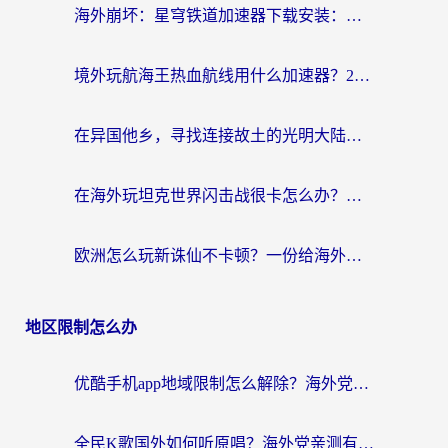
海外崩坏：星穹铁道加速器下载安装：一份给游子的终极网络指南
境外玩航海王热血航线用什么加速器？2026海外玩家实测最优方案（附欧洲问道堡垒前线加速技巧）
在异国他乡，寻找连接故土的光明大陆免费加速器
在海外玩坦克世界闪击战很卡怎么办？老玩家亲测有效的加速器选择指南
欧洲怎么玩新诛仙不卡顿？一份给海外游子的国服游戏畅玩指南
地区限制怎么办
优酷手机app地域限制怎么解除？海外党亲测有效的追剧方案
全民K歌国外如何听原唱？海外党亲测有效的回国加速器选择指南