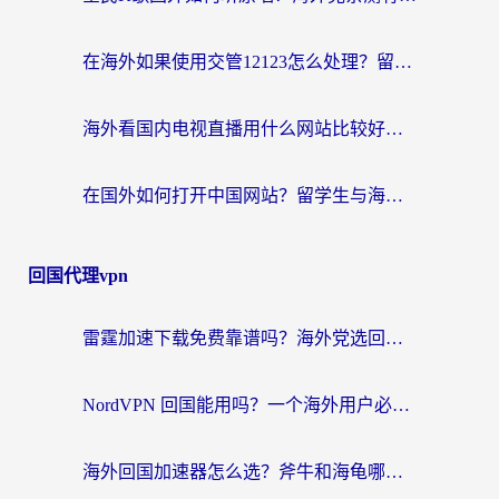
在海外如果使用交管12123怎么处理？留学生亲测有效的回国加速方案
海外看国内电视直播用什么网站比较好？一篇解决你所有追剧难题的实用指南
在国外如何打开中国网站？留学生与海外华人的无缝访问指南
回国代理vpn
雷霆加速下载免费靠谱吗？海外党选回国加速器的避坑指南（附热门工具对比）
NordVPN 回国能用吗？一个海外用户必须面对的真实困境
海外回国加速器怎么选？斧牛和海龟哪个好？一篇帮你避开坑的实用指南