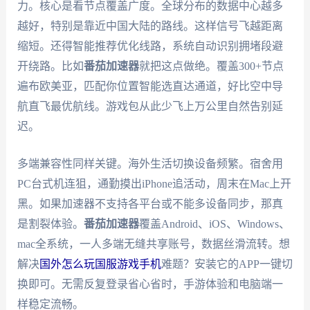
力。核心是看节点覆盖广度。全球分布的数据中心越多
越好，特别是靠近中国大陆的路线。这样信号飞越距离
缩短。还得智能推荐优化线路，系统自动识别拥堵段避
开绕路。比如
番茄加速器
就把这点做绝。覆盖300+节点
遍布欧美亚，匹配你位置智能选直达通道，好比空中导
航直飞最优航线。游戏包从此少飞上万公里自然告别延
迟。
多端兼容性同样关键。海外生活切换设备频繁。宿舍用
PC台式机连狙，通勤摸出iPhone追活动，周末在Mac上开
黑。如果加速器不支持各平台或不能多设备同步，那真
是割裂体验。
番茄加速器
覆盖Android、iOS、Windows、
mac全系统，一人多端无缝共享账号，数据丝滑流转。想
解决
国外怎么玩国服游戏手机
难题？安装它的APP一键切
换即可。无需反复登录省心省时，手游体验和电脑端一
样稳定流畅。