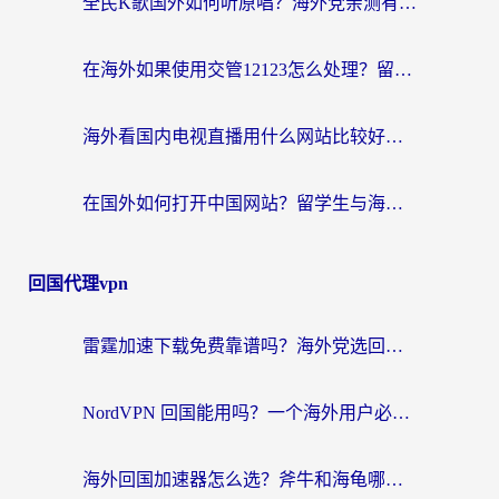
全民K歌国外如何听原唱？海外党亲测有效的回国加速器选择指南
在海外如果使用交管12123怎么处理？留学生亲测有效的回国加速方案
海外看国内电视直播用什么网站比较好？一篇解决你所有追剧难题的实用指南
在国外如何打开中国网站？留学生与海外华人的无缝访问指南
回国代理vpn
雷霆加速下载免费靠谱吗？海外党选回国加速器的避坑指南（附热门工具对比）
NordVPN 回国能用吗？一个海外用户必须面对的真实困境
海外回国加速器怎么选？斧牛和海龟哪个好？一篇帮你避开坑的实用指南