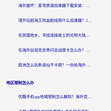
海外崩坏：星穹铁道加速器下载安装：一份给游子的终极网络指南
境外玩航海王热血航线用什么加速器？2026海外玩家实测最优方案（附欧洲问道堡垒前线加速技巧）
在异国他乡，寻找连接故土的光明大陆免费加速器
在海外玩坦克世界闪击战很卡怎么办？老玩家亲测有效的加速器选择指南
欧洲怎么玩新诛仙不卡顿？一份给海外游子的国服游戏畅玩指南
地区限制怎么办
优酷手机app地域限制怎么解除？海外党亲测有效的追剧方案