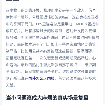
远离故土的网络环境，物理距离就是第一个敌人。信号
横跨半个地球，单程延迟轻松破200ms，这在竞技类游戏
中几乎判了死刑。FPS里瞄准总是慢半拍，MOBA团战卡
成幻灯片。还有那些讨厌的区域锁，游戏开发商为管理
服务器，将国服IP隔绝海外访问。这就不是单纯网络慢的
问题，而是根本进不了门。加上一些国家和地区网络管
制严格，比如用公共WiFi常被限速或拦截，更添阻碍。
最糟是稳定性差，一次关键更新或活动期突然断线，心
血泡汤。最近的热门手游更新就暴露了这点——维护期
全服宕机，玩家攒的资源全卡住。谁想错过这种重要时
刻？所以说在
国外怎么玩国服
，首步必须直面这些技术
天堑。
当小问题滚成大麻烦的真实场景复盘