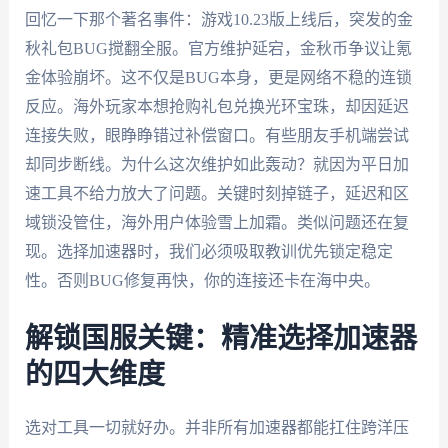
回忆一下那个著名事件：游戏10.23版上线后，突发的金
秋礼包BUG搅翻全服。官方维护延宕，金秋币争议让氪
金体验崩坏。这不仅是BUG本身，更是网络不稳的连锁
反应。海外玩家本想抢购礼包兑换光环宝珠，却因延迟
连接失败，眼睁睁错过补偿窗口。有些朋友手机端尝试
却同步断线。为什么这次维护如此轰动？就因为平日加
速工具不给力放大了问题。关键时刻掉链子，延迟和区
域锁没管住，海外用户体验雪上加霜。类似问题还在复
现。选择加速器时，我们必须吸取教训优先锁定稳定
性。否则BUG修复再快，你的连接还卡在海中央。
解锁国服关键：精准选择加速器
的四大维度
选对工具一切就好办。并非所有加速器都能扛住跨洋压