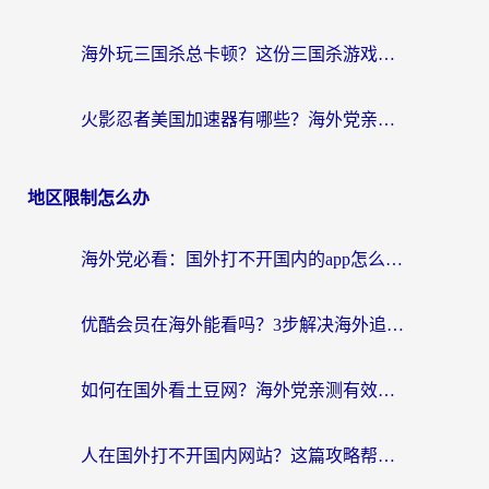
海外玩三国杀总卡顿？这份三国杀游戏加速器指南帮你告别延迟烦恼
火影忍者美国加速器有哪些？海外党亲测的国服游戏加速全攻略（含菲律宾玩三国之刃守望黎明技巧）
地区限制怎么办
海外党必看：国外打不开国内的app怎么办？3步解决你的乡愁
优酷会员在海外能看吗？3步解决海外追剧难题，附实测好用加速器推荐
如何在国外看土豆网？海外党亲测有效的追剧加速器选择指南
人在国外打不开国内网站？这篇攻略帮你无缝解锁国内资源（附交管12123使用技巧）