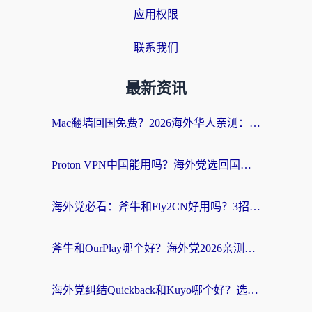
应用权限
联系我们
最新资讯
Mac翻墙回国免费？2026海外华人亲测：从CCTV5直播到国内APP，这样选加速器才靠谱
Proton VPN中国能用吗？海外党选回国加速器的避坑指南（附番茄加速器实测）
海外党必看：斧牛和Fly2CN好用吗？3招教你选对回国加速器（附免费试用攻略）
斧牛和OurPlay哪个好？海外党2026亲测：选对加速器，国内资源秒加载
海外党纠结Quickback和Kuyo哪个好？选对回国加速器才能无缝刷国内资源