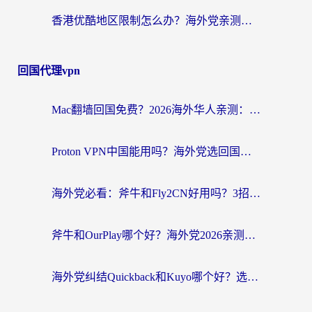
香港优酷地区限制怎么办？海外党亲测有效的追剧解决方案
回国代理vpn
Mac翻墙回国免费？2026海外华人亲测：从CCTV5直播到国内APP，这样选加速器才靠谱
Proton VPN中国能用吗？海外党选回国加速器的避坑指南（附番茄加速器实测）
海外党必看：斧牛和Fly2CN好用吗？3招教你选对回国加速器（附免费试用攻略）
斧牛和OurPlay哪个好？海外党2026亲测：选对加速器，国内资源秒加载
海外党纠结Quickback和Kuyo哪个好？选对回国加速器才能无缝刷国内资源