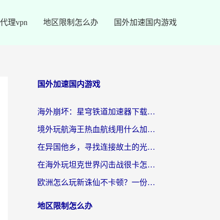
代理vpn
地区限制怎么办
国外加速国内游戏
国外加速国内游戏
海外崩坏：星穹铁道加速器下载安装：一份给游子的终极网络指南
境外玩航海王热血航线用什么加速器？2026海外玩家实测最优方案（附欧洲问道堡垒前线加速技巧）
在异国他乡，寻找连接故土的光明大陆免费加速器
在海外玩坦克世界闪击战很卡怎么办？老玩家亲测有效的加速器选择指南
欧洲怎么玩新诛仙不卡顿？一份给海外游子的国服游戏畅玩指南
地区限制怎么办