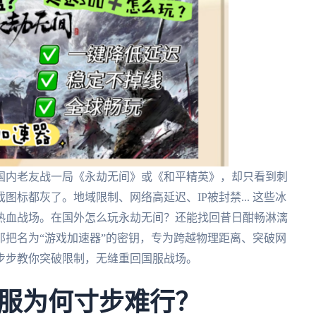
国内老友战一局《永劫无间》或《和平精英》，却只看到刺
标都灰了。地域限制、网络高延迟、IP被封禁... 这些冰
热血战场。在国外怎么玩永劫无间？还能找回昔日酣畅淋漓
把名为“游戏加速器”的密钥，专为跨越物理距离、突破网
步步教你突破限制，无缝重回国服战场。
服为何寸步难行？