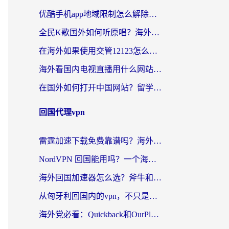
优酷手机app地域限制怎么解除？海外党亲测有效的追剧方案
全民K歌国外如何听原唱？海外党亲测有效的回国加速器选择指南
在海外如果使用交管12123怎么处理？留学生亲测有效的回国加速方案
海外看国内电视直播用什么网站比较好？一篇解决你所有追剧难题的实用指南
在国外如何打开中国网站？留学生与海外华人的无缝访问指南
回国代理vpn
雷霆加速下载免费靠谱吗？海外党选回国加速器的避坑指南（附热门工具对比）
NordVPN 回国能用吗？一个海外用户必须面对的真实困境
海外回国加速器怎么选？斧牛和海龟哪个好？一篇帮你避开坑的实用指南
从匈牙利回国内的vpn，不只是为了刷剧那么简单
海外党必看：Quickback和OurPlay好用吗？3分钟选对回国加速器，无缝刷剧玩游戏