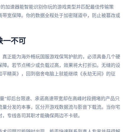
秀的加速器能智能识别你玩的游戏类型并匹配最佳传输策
高带宽保障。你的数据全程处于加密隧道中，防止被篡改或
缺一不可
。真正能为海外畅玩国服游戏保驾护航的，必须具备几个硬
保障。若节点稀少或负载过高，效果将大打折扣。无缝的设
和平精英》，回到宿舍电脑上就能继续《永劫无间》的征
量”却后台限速、承诺高速带宽却在高峰时段拥堵的产品只
流量分发的本事，区分开游戏数据流与影音下载流。当你宅
时，专线各司其职才能确保两边不卡顿。
技术问题可能随时出现，能否快速联系到真人专家并获得解