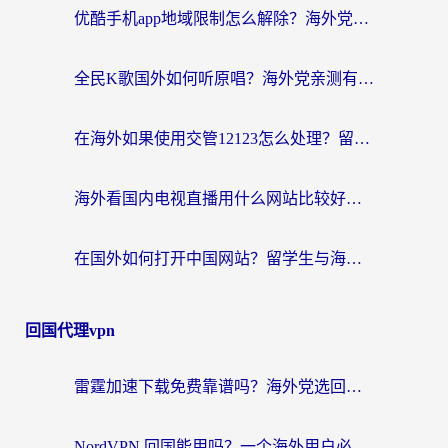
优酷手机app地域限制怎么解除？海外党亲测有效的追剧方案
全民K歌国外如何听原唱？海外党亲测有效的回国加速器选择指南
在海外如果使用交管12123怎么处理？留学生亲测有效的回国加速方案
海外看国内电视直播用什么网站比较好？一篇解决你所有追剧难题的实用指南
在国外如何打开中国网站？留学生与海外华人的无缝访问指南
回国代理vpn
雷霆加速下载免费靠谱吗？海外党选回国加速器的避坑指南（附热门工具对比）
NordVPN 回国能用吗？一个海外用户必须面对的真实困境