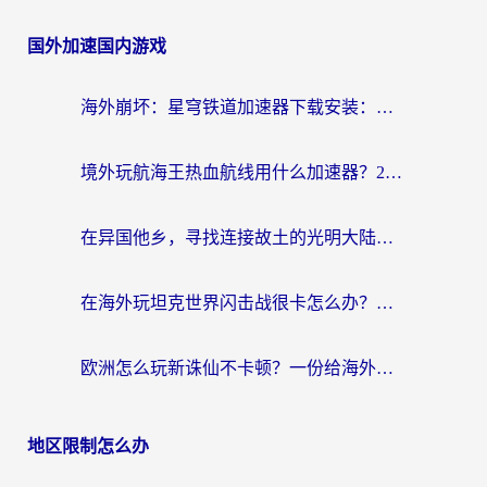
国外加速国内游戏
海外崩坏：星穹铁道加速器下载安装：一份给游子的终极网络指南
境外玩航海王热血航线用什么加速器？2026海外玩家实测最优方案（附欧洲问道堡垒前线加速技巧）
在异国他乡，寻找连接故土的光明大陆免费加速器
在海外玩坦克世界闪击战很卡怎么办？老玩家亲测有效的加速器选择指南
欧洲怎么玩新诛仙不卡顿？一份给海外游子的国服游戏畅玩指南
地区限制怎么办