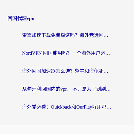
回国代理vpn
雷霆加速下载免费靠谱吗？海外党选回国加速器的避坑指南（附热门工具对比）
NordVPN 回国能用吗？一个海外用户必须面对的真实困境
海外回国加速器怎么选？斧牛和海龟哪个好？一篇帮你避开坑的实用指南
从匈牙利回国内的vpn，不只是为了刷剧那么简单
海外党必看：Quickback和OurPlay好用吗？3分钟选对回国加速器，无缝刷剧玩游戏