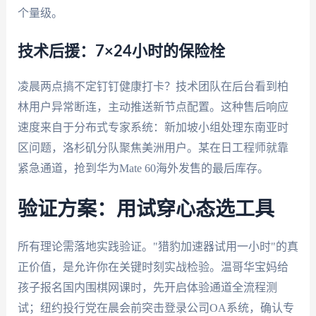
个量级。
技术后援：7×24小时的保险栓
凌晨两点搞不定钉钉健康打卡？技术团队在后台看到柏
林用户异常断连，主动推送新节点配置。这种售后响应
速度来自于分布式专家系统：新加坡小组处理东南亚时
区问题，洛杉矶分队聚焦美洲用户。某在日工程师就靠
紧急通道，抢到华为Mate 60海外发售的最后库存。
验证方案：用试穿心态选工具
所有理论需落地实践验证。"猎豹加速器试用一小时"的真
正价值，是允许你在关键时刻实战检验。温哥华宝妈给
孩子报名国内围棋网课时，先开启体验通道全流程测
试；纽约投行党在晨会前突击登录公司OA系统，确认专