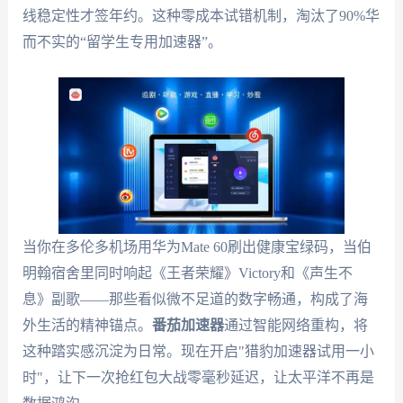
线稳定性才签年约。这种零成本试错机制，淘汰了90%华
而不实的“留学生专用加速器”。
当你在多伦多机场用华为Mate 60刷出健康宝绿码，当伯
明翰宿舍里同时响起《王者荣耀》Victory和《声生不
息》副歌——那些看似微不足道的数字畅通，构成了海
外生活的精神锚点。
番茄加速器
通过智能网络重构，将
这种踏实感沉淀为日常。现在开启"猎豹加速器试用一小
时"，让下一次抢红包大战零毫秒延迟，让太平洋不再是