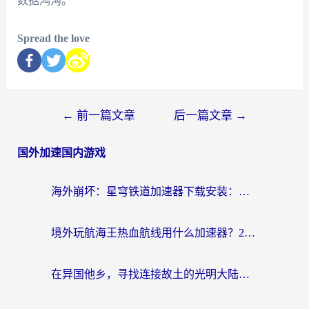
数据鸿沟。
Spread the love
←
前一篇文章
后一篇文章
→
国外加速国内游戏
海外崩坏：星穹铁道加速器下载安装：一份给游子的终极网络指南
境外玩航海王热血航线用什么加速器？2026海外玩家实测最优方案（附欧洲问道堡垒前线加速技巧）
在异国他乡，寻找连接故土的光明大陆免费加速器