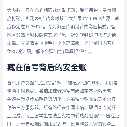
大多数工具在高峰期限速的潜规则，番茄用独享带宽彻
底打破。实测晚8点黄金时段下载芒果TV 1080P片源，速
度稳定在11.3MB/s。专为海量传输设计的影医模式，智
能区分热播剧和微信文字消息，避免视频缓冲抢占通话
质量。无论追更《歌手》全季高清版，还是给国内客户
传3G设计图，都不会弹出"流量超限"警告。
藏在信号背后的安全账
曾有用户贪图"便宜稳定的vpn"被植入挖矿脚本，手机电
量两小时耗尽。
番茄加速器
的军事级加密不止防黑客，
关键在数据传输路径透明化。你的淘宝购物记录不会经
停第三方服务器，所有路径在中国电信、联通直连光纤
上完成。瑞士留学生在法兰克福中转站处理银行U盾验证
时，后台启动端到端加密盾牌，比当地公共WiFi安全三