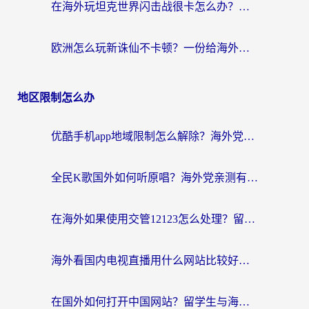
在海外玩坦克世界闪击战很卡怎么办？老玩家亲测有效的加速器选择指南
欧洲怎么玩新诛仙不卡顿？一份给海外游子的国服游戏畅玩指南
地区限制怎么办
优酷手机app地域限制怎么解除？海外党亲测有效的追剧方案
全民K歌国外如何听原唱？海外党亲测有效的回国加速器选择指南
在海外如果使用交管12123怎么处理？留学生亲测有效的回国加速方案
海外看国内电视直播用什么网站比较好？一篇解决你所有追剧难题的实用指南
在国外如何打开中国网站？留学生与海外华人的无缝访问指南