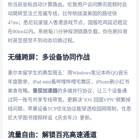
你当前坐标自动计算路由。伦敦用户访问腾讯视频时自
动跳转至法兰克福专线，比传统绕道美国的路径快
47ms；悉尼玩家接入香港游戏节点，国服吃鸡延迟稳定
在80ms以内。系统每15分钟探测链路负载，你在刷抖音
时甚至感觉不到动态切换过程。
无缝跨屏：多设备协同作战
墨尔本留学生的典型周五：用Windows笔记本听QQ音乐
年度歌单，iPad mini看哔哩哔哩宅舞区，iPhone刷小红书
美食攻略。
番茄加速器
的多端并行协议，让三个设备通
过同一账号共享专线带宽。更解决"iOS 回国VPN"频繁掉
线问题，苹果设备TCP优化协议能穿透校园网限制，在悉
尼大学图书馆照样追《庆余年2》更新。
流量自由：解锁百兆高速通道