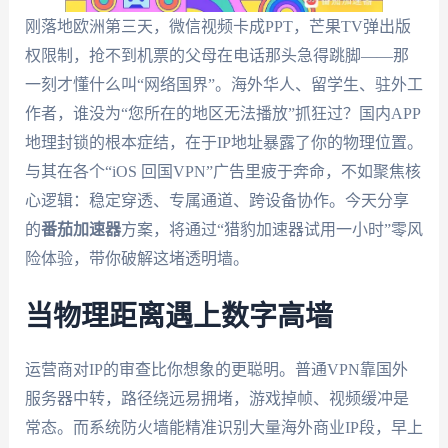
刚落地欧洲第三天，微信视频卡成PPT，芒果TV弹出版
权限制，抢不到机票的父母在电话那头急得跳脚——那
一刻才懂什么叫“网络国界”。海外华人、留学生、驻外工
作者，谁没为“您所在的地区无法播放”抓狂过？国内APP
地理封锁的根本症结，在于IP地址暴露了你的物理位置。
与其在各个“iOS 回国VPN”广告里疲于奔命，不如聚焦核
心逻辑：稳定穿透、专属通道、跨设备协作。今天分享
的
番茄加速器
方案，将通过“猎豹加速器试用一小时”零风
险体验，带你破解这堵透明墙。
当物理距离遇上数字高墙
运营商对IP的审查比你想象的更聪明。普通VPN靠国外
服务器中转，路径绕远易拥堵，游戏掉帧、视频缓冲是
常态。而系统防火墙能精准识别大量海外商业IP段，早上