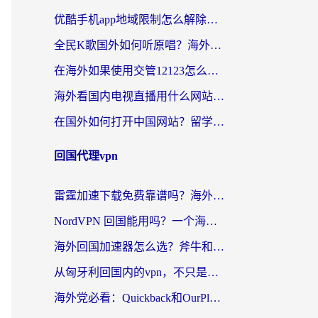
优酷手机app地域限制怎么解除？海外党亲测有效的追剧方案
全民K歌国外如何听原唱？海外党亲测有效的回国加速器选择指南
在海外如果使用交管12123怎么处理？留学生亲测有效的回国加速方案
海外看国内电视直播用什么网站比较好？一篇解决你所有追剧难题的实用指南
在国外如何打开中国网站？留学生与海外华人的无缝访问指南
回国代理vpn
雷霆加速下载免费靠谱吗？海外党选回国加速器的避坑指南（附热门工具对比）
NordVPN 回国能用吗？一个海外用户必须面对的真实困境
海外回国加速器怎么选？斧牛和海龟哪个好？一篇帮你避开坑的实用指南
从匈牙利回国内的vpn，不只是为了刷剧那么简单
海外党必看：Quickback和OurPlay好用吗？3分钟选对回国加速器，无缝刷剧玩游戏