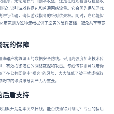
脱顾虑，无论是长时间副本攻坚，还是在线观看游戏直播攻
能精准识别游戏数据包和普通网络流量。它会优先保障游戏
线进行传输，确保游戏指令的绝对优先权。同时，它也能智
0M带宽则为这种流畅提供了坚实的硬件基础，避免共享带宽
畅玩的保障
加速器应构筑坚固的数据安全防线。采用高强度加密技术传
甲，有效抵御潜在的网络窥探和攻击。专线传输则意味着你
了在公共网络中“裸奔”的风险，大大降低了被干扰或窃取
游戏中的珍贵账号资产尤为重要。
的后盾支持
夜组队开荒副本突然掉线，能否快速得到帮助？专业的售后