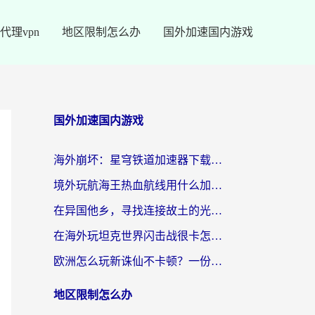
代理vpn
地区限制怎么办
国外加速国内游戏
国外加速国内游戏
海外崩坏：星穹铁道加速器下载安装：一份给游子的终极网络指南
境外玩航海王热血航线用什么加速器？2026海外玩家实测最优方案（附欧洲问道堡垒前线加速技巧）
在异国他乡，寻找连接故土的光明大陆免费加速器
在海外玩坦克世界闪击战很卡怎么办？老玩家亲测有效的加速器选择指南
欧洲怎么玩新诛仙不卡顿？一份给海外游子的国服游戏畅玩指南
地区限制怎么办