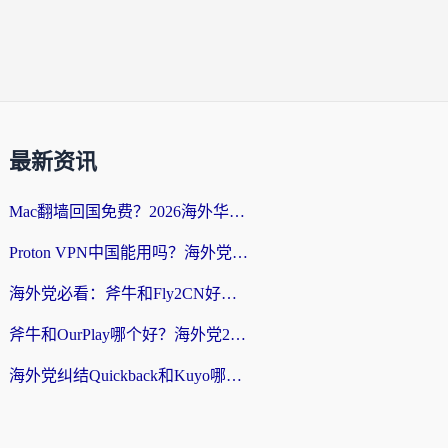
最新资讯
Mac翻墙回国免费？2026海外华人亲测：从CCTV5直播到国内APP，这样选加速器才靠谱
Proton VPN中国能用吗？海外党选回国加速器的避坑指南（附番茄加速器实测）
海外党必看：斧牛和Fly2CN好用吗？3招教你选对回国加速器（附免费试用攻略）
斧牛和OurPlay哪个好？海外党2026亲测：选对加速器，国内资源秒加载
海外党纠结Quickback和Kuyo哪个好？选对回国加速器才能无缝刷国内资源