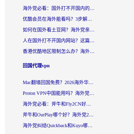
海外党必看：国外打不开国内的app怎么办？3步解决你的乡愁
优酷会员在海外能看吗？3步解决海外追剧难题，附实测好用加速器推荐
如何在国外看土豆网？海外党亲测有效的追剧加速器选择指南
人在国外打不开国内网站？这篇攻略帮你无缝解锁国内资源（附交管12123使用技巧）
香港优酷地区限制怎么办？海外党亲测有效的追剧解决方案
回国代理vpn
Mac翻墙回国免费？2026海外华人亲测：从CCTV5直播到国内APP，这样选加速器才靠谱
Proton VPN中国能用吗？海外党选回国加速器的避坑指南（附番茄加速器实测）
海外党必看：斧牛和Fly2CN好用吗？3招教你选对回国加速器（附免费试用攻略）
斧牛和OurPlay哪个好？海外党2026亲测：选对加速器，国内资源秒加载
海外党纠结Quickback和Kuyo哪个好？选对回国加速器才能无缝刷国内资源