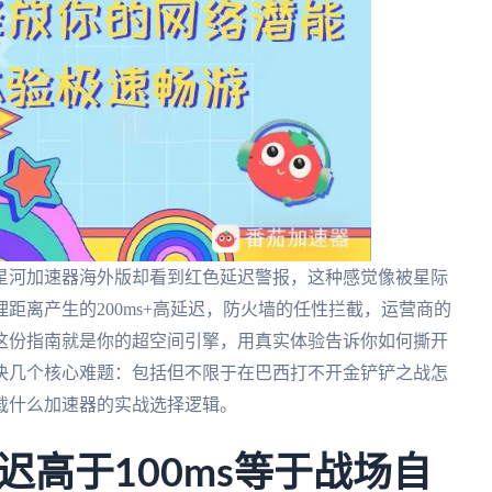
烬星河加速器海外版却看到红色延迟警报，这种感觉像被星际
距离产生的200ms+高延迟，防火墙的任性拦截，运营商的
这份指南就是你的超空间引擎，用真实体验告诉你如何撕开
决几个核心难题：包括但不限于在巴西打不开金铲铲之战怎
载什么加速器的实战选择逻辑。
高于100ms等于战场自