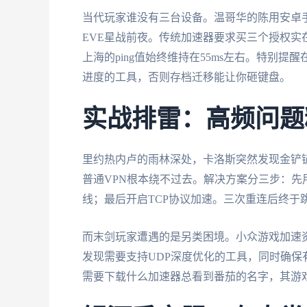
当代玩家谁没有三台设备。温哥华的陈用安卓手机
EVE星战前夜。传统加速器要求买三个授权实
上海的ping值始终维持在55ms左右。特别
进度的工具，否则存档迁移能让你砸键盘。
实战排雷：高频问题
里约热内卢的雨林深处，卡洛斯突然发现金铲铲
普通VPN根本绕不过去。解决方案分三步：先
线；最后开启TCP协议加速。三次重连后终于
而末剑玩家遭遇的是另类困境。小众游戏加速
发现需要支持UDP深度优化的工具，同时确
需要下载什么加速器总看到番茄的名字，其游