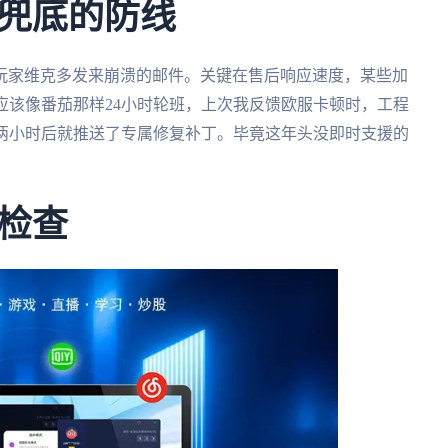
兜底的防线
玩家维克多发来崩溃的邮件。关键在售后响应速度，某些加
应该像番茄那样24小时轮班，上次我反馈欧服卡顿时，工程
。两小时后就推送了专属修复补丁。毕竟这年头没即时支援的
检查