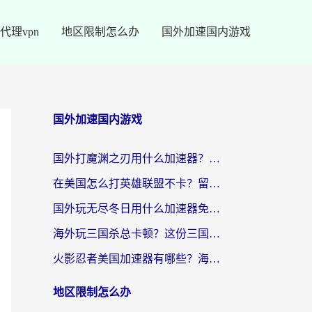
代理vpn
地区限制怎么办
国外加速国内游戏
国外加速国内游戏
国外打魔渊之刃用什么加速器？2026海外玩家国服游戏加速全攻略（附闪耀暖暖&复苏的魔女避坑指南）
在美国怎么打英雄联盟不卡？留学生亲测的国服游戏加速全攻略
国外玩无尽冬日用什么加速器免费？海外党国服游戏加速避坑指南
海外玩三国杀总卡顿？这份三国杀游戏加速器指南帮你告别延迟烦恼
火影忍者美国加速器有哪些？海外党亲测的国服游戏加速全攻略（含菲律宾玩三国之刃守望黎明技巧）
地区限制怎么办