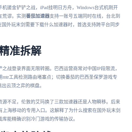
搓金铲铲之战，iPad挂明日方舟，Windows台式机刚开
在荒谬。实测
番茄加速器
支持一账号五端同时在线，台北到
提醒在国外玩末剑需要下载什么加速器时，首选支持跨平台同步
精准拆解
之战登录界面无限转圈。巴西运营商常对中国IP段限流，
用mtr工具检测路由堵塞点；切换番茄的巴西圣保罗游戏专
跳出云顶之弈的棋盘。
资源不足，伦敦的艾玛换了三款加速器还是人物瞬移。后来
保有上海移动的专用入口。这解释了为什么搜索在国外玩末剑
戏库能精确识别冷门游戏的传输协议。