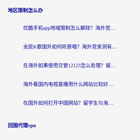
地区限制怎么办
优酷手机app地域限制怎么解除？海外党亲测有效的追剧方案
全民K歌国外如何听原唱？海外党亲测有效的回国加速器选择指南
在海外如果使用交管12123怎么处理？留学生亲测有效的回国加速方案
海外看国内电视直播用什么网站比较好？一篇解决你所有追剧难题的实用指南
在国外如何打开中国网站？留学生与海外华人的无缝访问指南
回国代理vpn