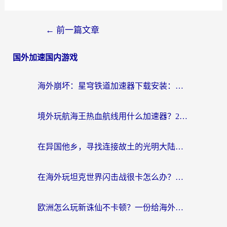
←
前一篇文章
国外加速国内游戏
海外崩坏：星穹铁道加速器下载安装：一份给游子的终极网络指南
境外玩航海王热血航线用什么加速器？2026海外玩家实测最优方案（附欧洲问道堡垒前线加速技巧）
在异国他乡，寻找连接故土的光明大陆免费加速器
在海外玩坦克世界闪击战很卡怎么办？老玩家亲测有效的加速器选择指南
欧洲怎么玩新诛仙不卡顿？一份给海外游子的国服游戏畅玩指南