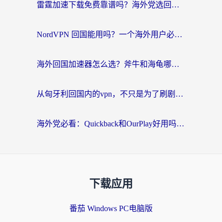
雷霆加速下载免费靠谱吗？海外党选回国加速器的避坑指南（附热门工具对比）
NordVPN 回国能用吗？一个海外用户必须面对的真实困境
海外回国加速器怎么选？斧牛和海龟哪个好？一篇帮你避开坑的实用指南
从匈牙利回国内的vpn，不只是为了刷剧那么简单
海外党必看：Quickback和OurPlay好用吗？3分钟选对回国加速器，无缝刷剧玩游戏
下载应用
番茄 Windows PC电脑版