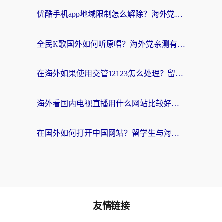
优酷手机app地域限制怎么解除？海外党亲测有效的追剧方案
全民K歌国外如何听原唱？海外党亲测有效的回国加速器选择指南
在海外如果使用交管12123怎么处理？留学生亲测有效的回国加速方案
海外看国内电视直播用什么网站比较好？一篇解决你所有追剧难题的实用指南
在国外如何打开中国网站？留学生与海外华人的无缝访问指南
友情链接