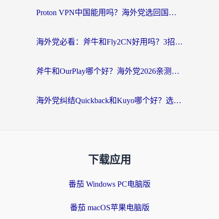
Proton VPN中国能用吗？海外党选回国加速器的避坑指南（附番茄加速器实测）
海外党必看：斧牛和Fly2CN好用吗？3招教你选对回国加速器（附免费试用攻略）
斧牛和OurPlay哪个好？海外党2026亲测：选对加速器，国内资源秒加载
海外党纠结Quickback和Kuyo哪个好？选对回国加速器才能无缝刷国内资源
下载应用
番茄 Windows PC电脑版
番茄 macOS苹果电脑版