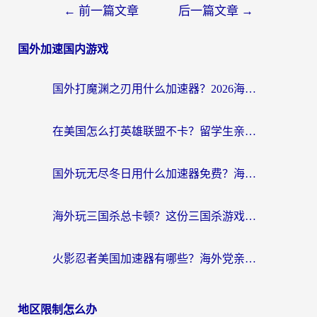
←
前一篇文章
后一篇文章
→
国外加速国内游戏
国外打魔渊之刃用什么加速器？2026海外玩家国服游戏加速全攻略（附闪耀暖暖&复苏的魔女避坑指南）
在美国怎么打英雄联盟不卡？留学生亲测的国服游戏加速全攻略
国外玩无尽冬日用什么加速器免费？海外党国服游戏加速避坑指南
海外玩三国杀总卡顿？这份三国杀游戏加速器指南帮你告别延迟烦恼
火影忍者美国加速器有哪些？海外党亲测的国服游戏加速全攻略（含菲律宾玩三国之刃守望黎明技巧）
地区限制怎么办