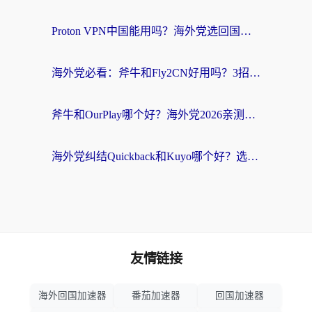
Proton VPN中国能用吗？海外党选回国加速器的避坑指南（附番茄加速器实测）
海外党必看：斧牛和Fly2CN好用吗？3招教你选对回国加速器（附免费试用攻略）
斧牛和OurPlay哪个好？海外党2026亲测：选对加速器，国内资源秒加载
海外党纠结Quickback和Kuyo哪个好？选对回国加速器才能无缝刷国内资源
友情链接
海外回国加速器
番茄加速器
回国加速器