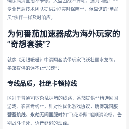
确保高清直播不卡顿，大型团战不掉帧。遇到问题？**
专业售后技术团队提供24/7实时保障**，像靠谱的“单品
灵”伙伴一样及时响应。
为何番茄加速器成为海外玩家的
“奇想套装”？
就像《无限暖暖》中滑翔套装带玩家飞跃壮丽水龙卷，
番茄提供的远不止“加速”：
专线品质，杜绝卡顿掉线
区别于普通VPN杂乱拥堵的线路，番茄提供**精选回国
游戏、影音专线**，针对性优化游戏协议，确保
玩国服
碧蓝航线、永劫无间国服
时如“飞花滑翔”般顺滑流畅，告
别战斗卡死、语音延迟的烦躁。