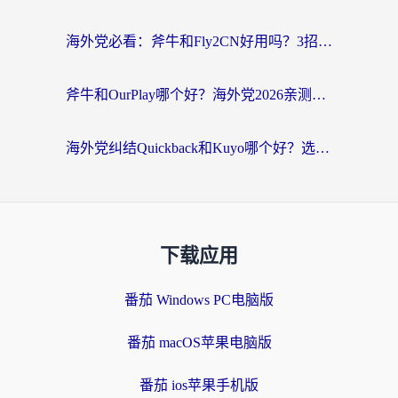
海外党必看：斧牛和Fly2CN好用吗？3招教你选对回国加速器（附免费试用攻略）
斧牛和OurPlay哪个好？海外党2026亲测：选对加速器，国内资源秒加载
海外党纠结Quickback和Kuyo哪个好？选对回国加速器才能无缝刷国内资源
下载应用
番茄 Windows PC电脑版
番茄 macOS苹果电脑版
番茄 ios苹果手机版