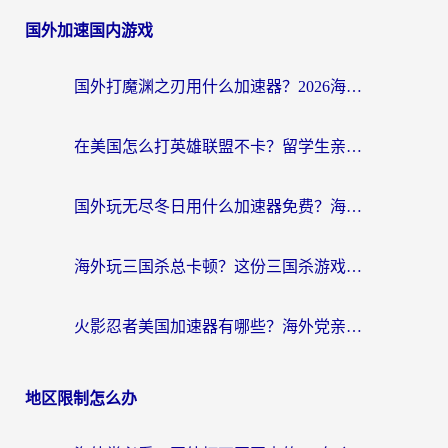
国外加速国内游戏
国外打魔渊之刃用什么加速器？2026海外玩家国服游戏加速全攻略（附闪耀暖暖&复苏的魔女避坑指南）
在美国怎么打英雄联盟不卡？留学生亲测的国服游戏加速全攻略
国外玩无尽冬日用什么加速器免费？海外党国服游戏加速避坑指南
海外玩三国杀总卡顿？这份三国杀游戏加速器指南帮你告别延迟烦恼
火影忍者美国加速器有哪些？海外党亲测的国服游戏加速全攻略（含菲律宾玩三国之刃守望黎明技巧）
地区限制怎么办