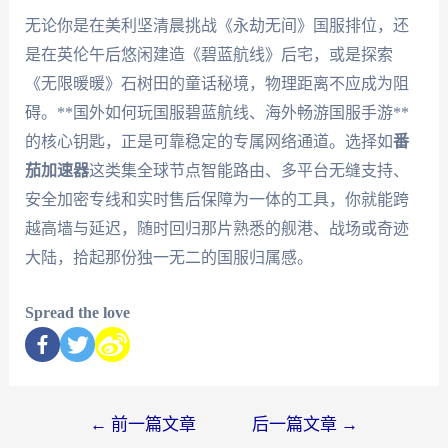
无论你是在美利坚清晨挑战《永劫无间》国服排位，还
是在英伦午后悠闲建造《碧蓝航线》后宅，或是探索
《无限暖暖》石树田的童话秘境，物理距离不应成为阻
碍。**国外如何玩国服碧蓝航线、海外畅游国服手游**
的核心钥匙，正是可靠稳定的专属网络通道。选择如
番
茄加速器
这类集全球节点智能路由、多平台无缝支持、
安全加密专线和实时售后保障为一体的工具，你就能跨
越高墙与延迟，随时回归那片熟悉的舰港、战场或奇迹
大陆，拾起那份独一无二的国服归属感。
Spread the love
←
前一篇文章
后一篇文章
→