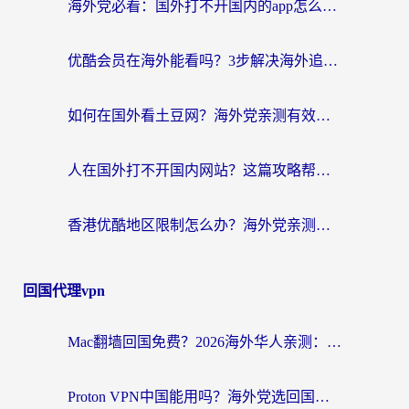
海外党必看：国外打不开国内的app怎么办？3步解决你的乡愁
优酷会员在海外能看吗？3步解决海外追剧难题，附实测好用加速器推荐
如何在国外看土豆网？海外党亲测有效的追剧加速器选择指南
人在国外打不开国内网站？这篇攻略帮你无缝解锁国内资源（附交管12123使用技巧）
香港优酷地区限制怎么办？海外党亲测有效的追剧解决方案
回国代理vpn
Mac翻墙回国免费？2026海外华人亲测：从CCTV5直播到国内APP，这样选加速器才靠谱
Proton VPN中国能用吗？海外党选回国加速器的避坑指南（附番茄加速器实测）