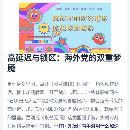
高延迟与锁区：海外党的双重梦
魇
当你身处异国，点开《碧蓝航线》国服时，角色动作延
迟、抽卡加载转圈、甚至战斗卡死……这些体验如同在
“石树田无人区”探险时突遇风暴般扫兴。物理距离带来的
高延迟，加之部分国服游戏的严格IP检测机制，就像无形
的壁垒。更别提《永劫无间》这类国服手游，实时对战
对网络要求更为苛刻。**
在国外玩国内手游用什么加速