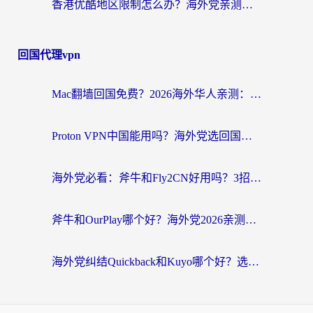
香港优酷地区限制怎么办？海外党亲测有效的追剧解决方案
回国代理vpn
Mac翻墙回国免费？2026海外华人亲测：从CCTV5直播到国内APP，这样选加速器才靠谱
Proton VPN中国能用吗？海外党选回国加速器的避坑指南（附番茄加速器实测）
海外党必看：斧牛和Fly2CN好用吗？3招教你选对回国加速器（附免费试用攻略）
斧牛和OurPlay哪个好？海外党2026亲测：选对加速器，国内资源秒加载
海外党纠结Quickback和Kuyo哪个好？选对回国加速器才能无缝刷国内资源