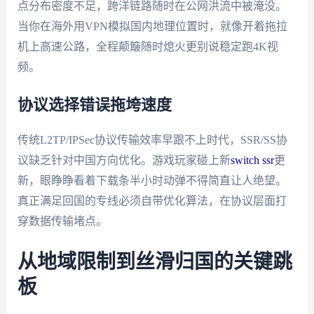
点分布密度不足，跨洋链路随时在公网洪流中被淹没。
当你在海外用VPN模拟国内地理位置时，就像开着拖拉
机上高速公路，全程颠簸随时熄火更别说稳定跑4K视
频。
协议选择错误拖垮速度
传统L2TP/IPSec协议传输效率早跟不上时代，SSR/SS协
议缺乏针对中国方向优化。游戏玩家碰上新
switch ssr
更
新，眼睁睁看着下载条半小时动弹不得简直让人绝望。
真正满足回国的专线必须自带优化算法，在协议层面打
穿数据传输堵点。
从地域限制到丝滑归国的关键跳
板