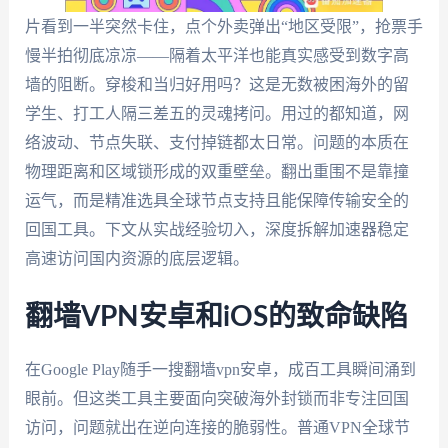
片看到一半突然卡住，点个外卖弹出“地区受限”，抢票手
慢半拍彻底凉凉——隔着太平洋也能真实感受到数字高
墙的阻断。穿梭和当归好用吗？这是无数被困海外的留
学生、打工人隔三差五的灵魂拷问。用过的都知道，网
络波动、节点失联、支付掉链都太日常。问题的本质在
物理距离和区域锁形成的双重壁垒。翻出重围不是靠撞
运气，而是精准选具全球节点支持且能保障传输安全的
回国工具。下文从实战经验切入，深度拆解加速器稳定
高速访问国内资源的底层逻辑。
翻墙VPN安卓和iOS的致命缺陷
在Google Play随手一搜翻墙vpn安卓，成百工具瞬间涌到
眼前。但这类工具主要面向突破海外封锁而非专注回国
访问，问题就出在逆向连接的脆弱性。普通VPN全球节