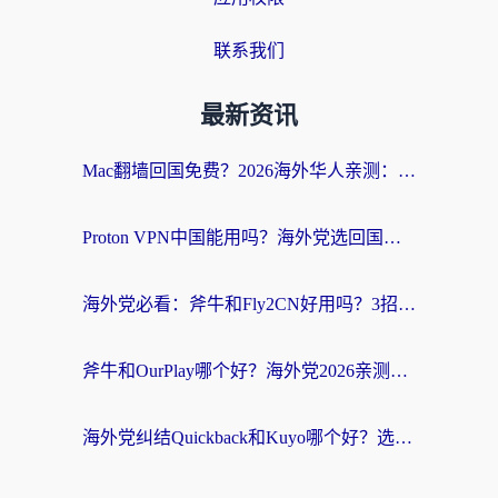
联系我们
最新资讯
Mac翻墙回国免费？2026海外华人亲测：从CCTV5直播到国内APP，这样选加速器才靠谱
Proton VPN中国能用吗？海外党选回国加速器的避坑指南（附番茄加速器实测）
海外党必看：斧牛和Fly2CN好用吗？3招教你选对回国加速器（附免费试用攻略）
斧牛和OurPlay哪个好？海外党2026亲测：选对加速器，国内资源秒加载
海外党纠结Quickback和Kuyo哪个好？选对回国加速器才能无缝刷国内资源