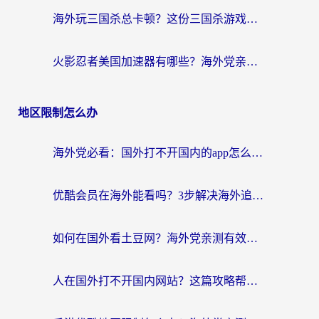
海外玩三国杀总卡顿？这份三国杀游戏加速器指南帮你告别延迟烦恼
火影忍者美国加速器有哪些？海外党亲测的国服游戏加速全攻略（含菲律宾玩三国之刃守望黎明技巧）
地区限制怎么办
海外党必看：国外打不开国内的app怎么办？3步解决你的乡愁
优酷会员在海外能看吗？3步解决海外追剧难题，附实测好用加速器推荐
如何在国外看土豆网？海外党亲测有效的追剧加速器选择指南
人在国外打不开国内网站？这篇攻略帮你无缝解锁国内资源（附交管12123使用技巧）