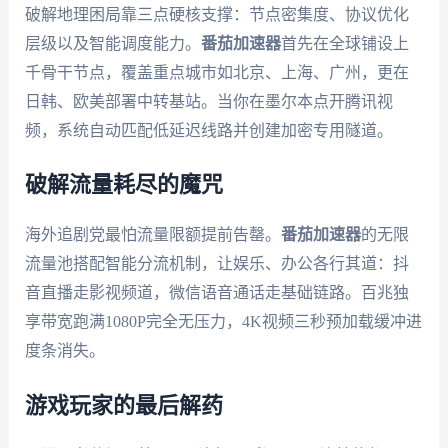
破解地理困局靠三点硬核支撑：节点密集度、协议优化
层级以及智能调度能力。
番茄加速器
首先在全球铺设上
千骨干节点，覆盖重点城市如北京、上海、广州，更在
日韩、欧美部署中转基站。当你在墨尔本点开腾讯视
频，系统自动匹配低延迟线路并创建加密专用隧道。
破解流量耗尽的魔咒
海外追剧党最怕流量限额提前告罄。
番茄加速器
的无限
流量池搭配智能分流机制，让娱乐、办公各行其道：抖
音直播走影视频道，微信语音通话走基础链路。百兆独
享带宽跑满1080P完全无压力，4K视频三秒预加载缓冲进
度条消失。
游戏玩家的最后解药