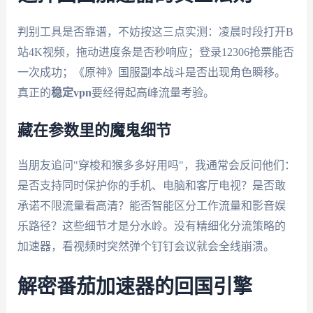
判别工具是否靠谱，不妨按这三点实测：凌晨时段打开B
站4K视频，拖动进度条是否秒响应；登录12306抢票能否
一次成功；《原神》国服副本战斗是否出现角色瞬移。
真正的
稳定vpn
要经得起高峰流量考验。
藏在参数里的魔鬼细节
当朋友追问"穿梭和猴多多好用吗"，我通常会反问他们：
是否支持同时保护你的手机、电脑和客厅电视？是否敢
承诺不限流量看高清？能否智能区分工作流量和影音娱
乐路径？这些细节才是分水岭。没有精细化分流策略的
加速器，看视频时突然弹个钉钉会议就会全线崩溃。
解密番茄加速器的回国引擎