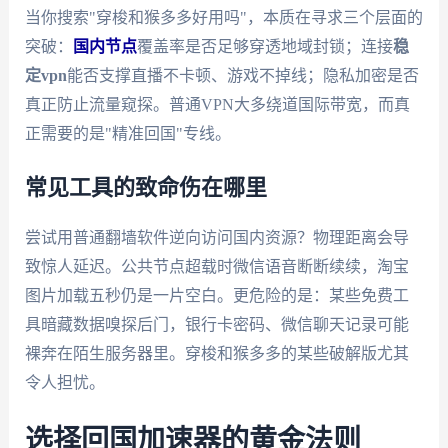
当你搜索"穿梭和猴多多好用吗"，本质在寻求三个层面的
突破：
国内节点
覆盖率是否足够穿透地域封锁；连接
稳
定vpn
能否支撑直播不卡顿、游戏不掉线；隐私加密是否
真正防止流量窥探。普通VPN大多绕道国际带宽，而真
正需要的是"精准回国"专线。
常见工具的致命伤在哪里
尝试用普通翻墙软件逆向访问国内资源？物理距离会导
致惊人延迟。公共节点超载时微信语音断断续续，淘宝
图片加载五秒仍是一片空白。更危险的是：某些免费工
具暗藏数据嗅探后门，银行卡密码、微信聊天记录可能
裸奔在陌生服务器里。穿梭和猴多多的某些破解版尤其
令人担忧。
选择回国加速器的黄金法则