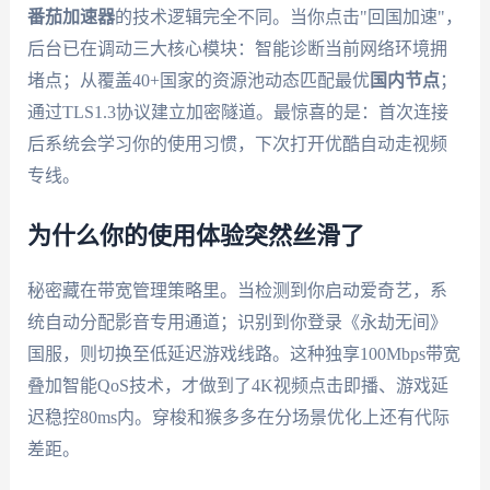
番茄加速器
的技术逻辑完全不同。当你点击"回国加速"，
后台已在调动三大核心模块：智能诊断当前网络环境拥
堵点；从覆盖40+国家的资源池动态匹配最优
国内节点
；
通过TLS1.3协议建立加密隧道。最惊喜的是：首次连接
后系统会学习你的使用习惯，下次打开优酷自动走视频
专线。
为什么你的使用体验突然丝滑了
秘密藏在带宽管理策略里。当检测到你启动爱奇艺，系
统自动分配影音专用通道；识别到你登录《永劫无间》
国服，则切换至低延迟游戏线路。这种独享100Mbps带宽
叠加智能QoS技术，才做到了4K视频点击即播、游戏延
迟稳控80ms内。穿梭和猴多多在分场景优化上还有代际
差距。