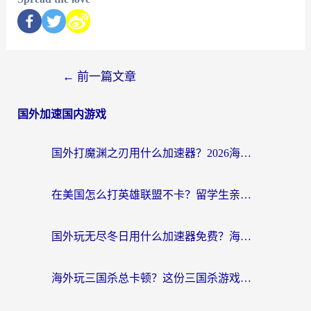
←
前一篇文章
国外加速国内游戏
国外打魔渊之刃用什么加速器？2026海外玩家国服游戏加速全攻略（附闪耀暖暖&复苏的魔女避坑指南）
在美国怎么打英雄联盟不卡？留学生亲测的国服游戏加速全攻略
国外玩无尽冬日用什么加速器免费？海外党国服游戏加速避坑指南
海外玩三国杀总卡顿？这份三国杀游戏加速器指南帮你告别延迟烦恼