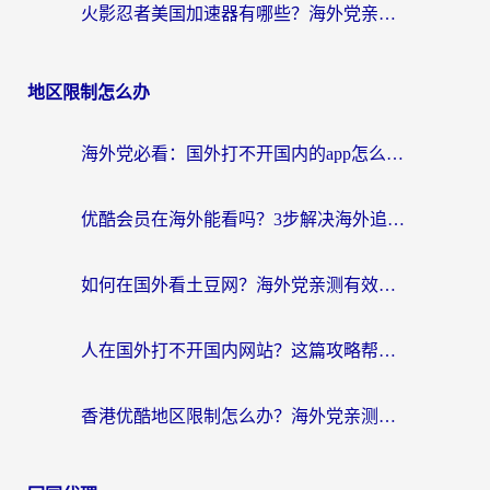
火影忍者美国加速器有哪些？海外党亲测的国服游戏加速全攻略（含菲律宾玩三国之刃守望黎明技巧）
地区限制怎么办
海外党必看：国外打不开国内的app怎么办？3步解决你的乡愁
优酷会员在海外能看吗？3步解决海外追剧难题，附实测好用加速器推荐
如何在国外看土豆网？海外党亲测有效的追剧加速器选择指南
人在国外打不开国内网站？这篇攻略帮你无缝解锁国内资源（附交管12123使用技巧）
香港优酷地区限制怎么办？海外党亲测有效的追剧解决方案