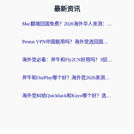
最新资讯
Mac翻墙回国免费？2026海外华人亲测：从CCTV5直播到国内APP，这样选加速器才靠谱
Proton VPN中国能用吗？海外党选回国加速器的避坑指南（附番茄加速器实测）
海外党必看：斧牛和Fly2CN好用吗？3招教你选对回国加速器（附免费试用攻略）
斧牛和OurPlay哪个好？海外党2026亲测：选对加速器，国内资源秒加载
海外党纠结Quickback和Kuyo哪个好？选对回国加速器才能无缝刷国内资源