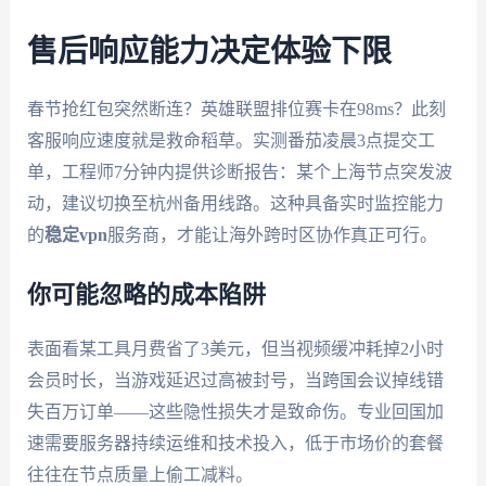
售后响应能力决定体验下限
春节抢红包突然断连？英雄联盟排位赛卡在98ms？此刻
客服响应速度就是救命稻草。实测番茄凌晨3点提交工
单，工程师7分钟内提供诊断报告：某个上海节点突发波
动，建议切换至杭州备用线路。这种具备实时监控能力
的
稳定vpn
服务商，才能让海外跨时区协作真正可行。
你可能忽略的成本陷阱
表面看某工具月费省了3美元，但当视频缓冲耗掉2小时
会员时长，当游戏延迟过高被封号，当跨国会议掉线错
失百万订单——这些隐性损失才是致命伤。专业回国加
速需要服务器持续运维和技术投入，低于市场价的套餐
往往在节点质量上偷工减料。