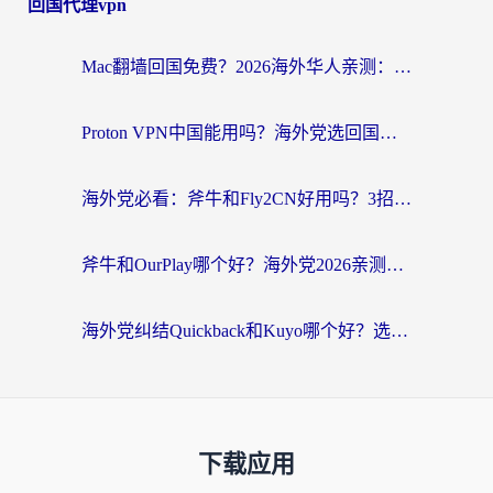
回国代理vpn
Mac翻墙回国免费？2026海外华人亲测：从CCTV5直播到国内APP，这样选加速器才靠谱
Proton VPN中国能用吗？海外党选回国加速器的避坑指南（附番茄加速器实测）
海外党必看：斧牛和Fly2CN好用吗？3招教你选对回国加速器（附免费试用攻略）
斧牛和OurPlay哪个好？海外党2026亲测：选对加速器，国内资源秒加载
海外党纠结Quickback和Kuyo哪个好？选对回国加速器才能无缝刷国内资源
下载应用