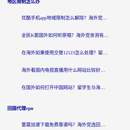
地区限制怎么办
优酷手机app地域限制怎么解除？海外党亲测有效的追剧方案
全民K歌国外如何听原唱？海外党亲测有效的回国加速器选择指南
在海外如果使用交管12123怎么处理？留学生亲测有效的回国加速方案
海外看国内电视直播用什么网站比较好？一篇解决你所有追剧难题的实用指南
在国外如何打开中国网站？留学生与海外华人的无缝访问指南
回国代理vpn
雷霆加速下载免费靠谱吗？海外党选回国加速器的避坑指南（附热门工具对比）