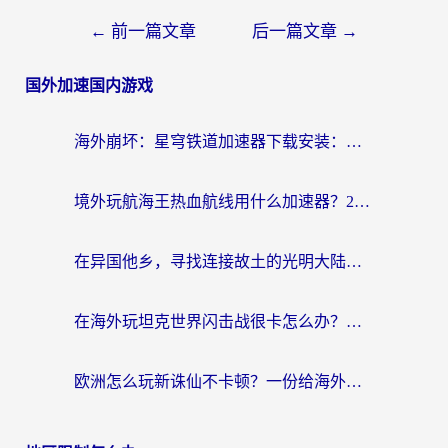
←
前一篇文章
后一篇文章
→
国外加速国内游戏
海外崩坏：星穹铁道加速器下载安装：一份给游子的终极网络指南
境外玩航海王热血航线用什么加速器？2026海外玩家实测最优方案（附欧洲问道堡垒前线加速技巧）
在异国他乡，寻找连接故土的光明大陆免费加速器
在海外玩坦克世界闪击战很卡怎么办？老玩家亲测有效的加速器选择指南
欧洲怎么玩新诛仙不卡顿？一份给海外游子的国服游戏畅玩指南