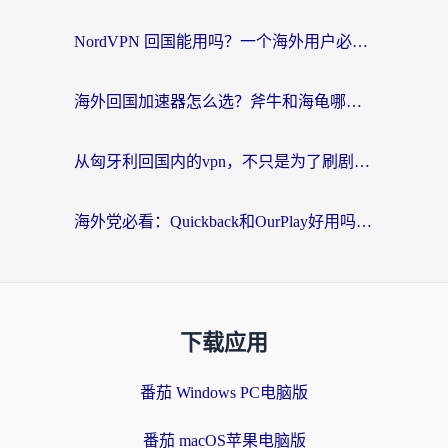
NordVPN 回国能用吗？一个海外用户必须面对的真实困境
海外回国加速器怎么选？斧牛和海龟哪个好？一篇帮你避开坑的实用指南
从匈牙利回国内的vpn，不只是为了刷剧那么简单
海外党必看：Quickback和OurPlay好用吗？3分钟选对回国加速器，无缝刷剧玩游戏
下载应用
番茄 Windows PC电脑版
番茄 macOS苹果电脑版