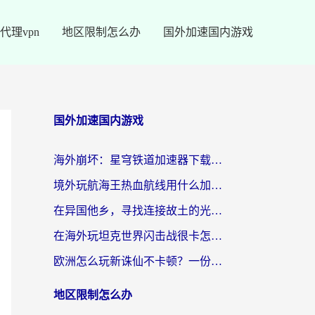
代理vpn
地区限制怎么办
国外加速国内游戏
国外加速国内游戏
海外崩坏：星穹铁道加速器下载安装：一份给游子的终极网络指南
境外玩航海王热血航线用什么加速器？2026海外玩家实测最优方案（附欧洲问道堡垒前线加速技巧）
在异国他乡，寻找连接故土的光明大陆免费加速器
在海外玩坦克世界闪击战很卡怎么办？老玩家亲测有效的加速器选择指南
欧洲怎么玩新诛仙不卡顿？一份给海外游子的国服游戏畅玩指南
地区限制怎么办