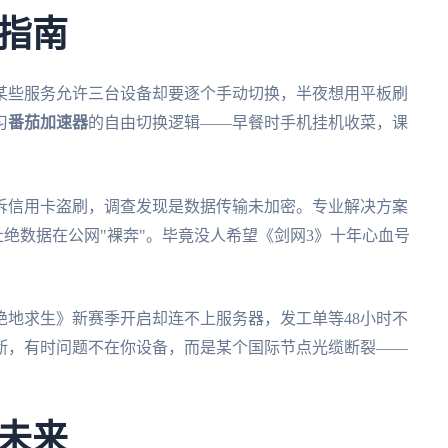
指南
某些服务允许三台设备却要逐个手动切换，半夜想用平板刷
习
番茄加速器
的自由切换逻辑——早餐时手机挂机收菜，课
诉信用卡盗刷，调查发现是数据传输未加密。专业解决方案
，杜绝数据在公网"裸奔"。毕竟没人希望《剑网3》十年心血号
绝地求生》新赛季开启却连不上服务器，发工单等48小时不
诊断，有时问题不在你设备，而是某个国际节点光缆断裂——
未来