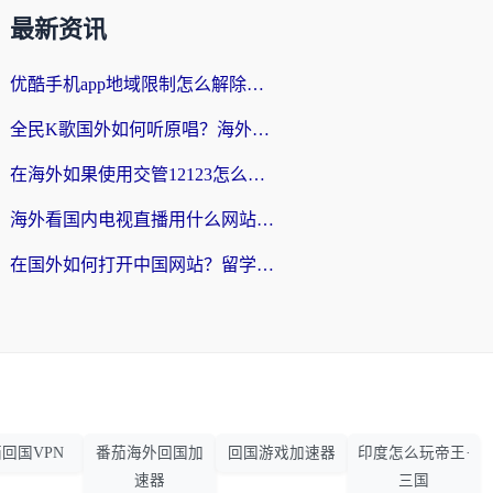
最新资讯
优酷手机app地域限制怎么解除？海外党亲测有效的追剧方案
全民K歌国外如何听原唱？海外党亲测有效的回国加速器选择指南
在海外如果使用交管12123怎么处理？留学生亲测有效的回国加速方案
海外看国内电视直播用什么网站比较好？一篇解决你所有追剧难题的实用指南
在国外如何打开中国网站？留学生与海外华人的无缝访问指南
回国VPN
番茄海外回国加
回国游戏加速器
印度怎么玩帝王·
速器
三国