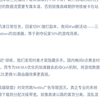
时的数据流需要专属车道，否则就像高峰期挤地铁被卡在站
清日常任务，回家切PC端打副本，夜间iPad刷活动——三
dows的加速器，等于剥夺玩家50%的游戏场景。
迟"顽疾，我们发现时差才是隐藏杀手。国内晚间8点黄金时
，而专为MOBA优化的加速器会启动QoS机制，将游戏数据
。这比更换5G路由器效果更直接。
联盟》时突然跳Netflix广告导致团灭。真正专业的系统
频下载则分配次级带宽。就像高速公路的客货分离，混乱混