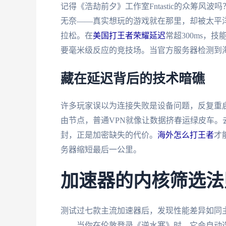
记得《浩劫前夕》工作室Fntastic的众筹
无奈——真实想玩的游戏就在那里，却被太平
拉松。在
美国打王者荣耀延迟
常超300ms，
要毫米级反应的竞技场。当官方服务器检测到海
藏在延迟背后的技术暗礁
许多玩家误以为连接失败是设备问题，反复重
由节点，普通VPN就像让数据挤春运绿皮车。
封，正是加密缺失的代价。
海外怎么打王者
才
务器缩短最后一公里。
加速器的内核筛选法
测试过七款主流加速器后，发现性能差异如同
——当你在伦敦登录《逆水寒》时，它会自动