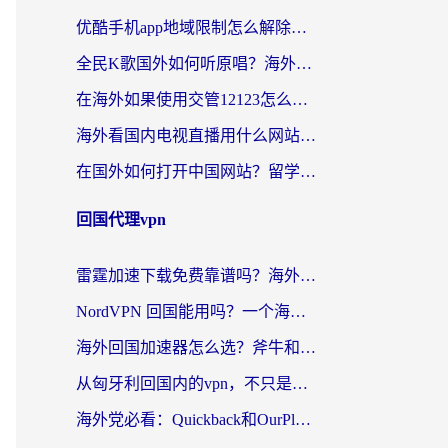
优酷手机app地域限制怎么解除？海外党亲测有效的追剧方案
全民K歌国外如何听原唱？海外党亲测有效的回国加速器选择指南
在海外如果使用交管12123怎么处理？留学生亲测有效的回国加速方案
海外看国内电视直播用什么网站比较好？一篇解决你所有追剧难题的实用指南
在国外如何打开中国网站？留学生与海外华人的无缝访问指南
回国代理vpn
雷霆加速下载免费靠谱吗？海外党选回国加速器的避坑指南（附热门工具对比）
NordVPN 回国能用吗？一个海外用户必须面对的真实困境
海外回国加速器怎么选？斧牛和海龟哪个好？一篇帮你避开坑的实用指南
从匈牙利回国内的vpn，不只是为了刷剧那么简单
海外党必看：Quickback和OurPlay好用吗？3分钟选对回国加速器，无缝刷剧玩游戏