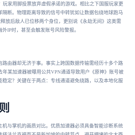
风波吗？玩家用脚投票放弃虚假承诺的游戏。相比之下国服玩家更
洋隔断。物理距离导致的信号中转犹如让数据包绕地球跑马
技能释放后敌人已位移两个身位，更别说《永劫无间》这类需
外IP时，甚至会触发账号风险警报。
启路由器却无济于事。事实上跨国数据传输需经历十多个路
去年某加速器被曝用公共VPN通道导致用户《原神》账号被
能稳定？关键在于两点：专线通道避免绕路，以及本地化服
则
主机与掌机的画质对比。优质加速器必须具备智能诊断系统
选择法兰克福而不是新加坡的中转节点，避开拥堵的北大西