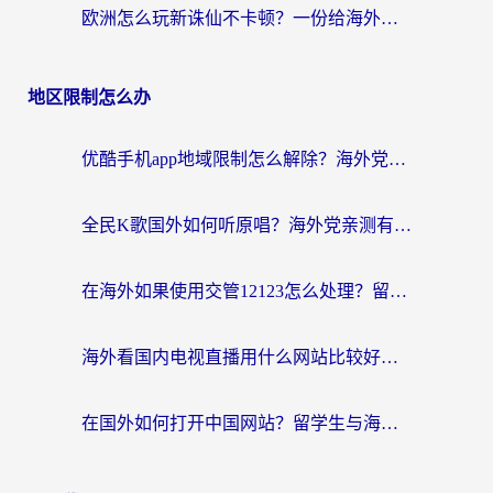
欧洲怎么玩新诛仙不卡顿？一份给海外游子的国服游戏畅玩指南
地区限制怎么办
优酷手机app地域限制怎么解除？海外党亲测有效的追剧方案
全民K歌国外如何听原唱？海外党亲测有效的回国加速器选择指南
在海外如果使用交管12123怎么处理？留学生亲测有效的回国加速方案
海外看国内电视直播用什么网站比较好？一篇解决你所有追剧难题的实用指南
在国外如何打开中国网站？留学生与海外华人的无缝访问指南