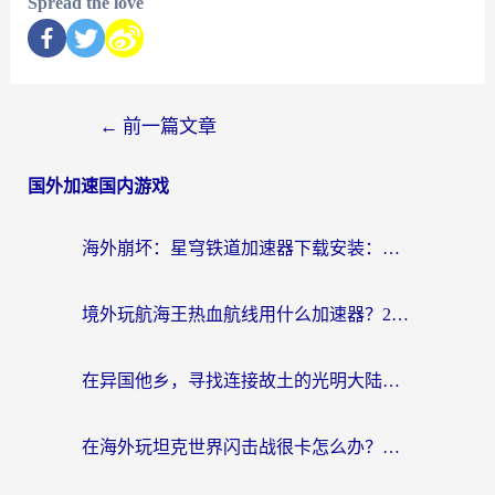
Spread the love
←
前一篇文章
国外加速国内游戏
海外崩坏：星穹铁道加速器下载安装：一份给游子的终极网络指南
境外玩航海王热血航线用什么加速器？2026海外玩家实测最优方案（附欧洲问道堡垒前线加速技巧）
在异国他乡，寻找连接故土的光明大陆免费加速器
在海外玩坦克世界闪击战很卡怎么办？老玩家亲测有效的加速器选择指南