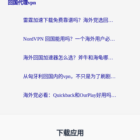
回国代理vpn
雷霆加速下载免费靠谱吗？海外党选回国加速器的避坑指南（附热门工具对比）
NordVPN 回国能用吗？一个海外用户必须面对的真实困境
海外回国加速器怎么选？斧牛和海龟哪个好？一篇帮你避开坑的实用指南
从匈牙利回国内的vpn，不只是为了刷剧那么简单
海外党必看：Quickback和OurPlay好用吗？3分钟选对回国加速器，无缝刷剧玩游戏
下载应用