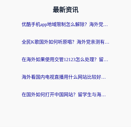
最新资讯
优酷手机app地域限制怎么解除？海外党亲测有效的追剧方案
全民K歌国外如何听原唱？海外党亲测有效的回国加速器选择指南
在海外如果使用交管12123怎么处理？留学生亲测有效的回国加速方案
海外看国内电视直播用什么网站比较好？一篇解决你所有追剧难题的实用指南
在国外如何打开中国网站？留学生与海外华人的无缝访问指南