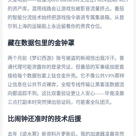
的资产库，混用线路会让游戏包被影音流量挤占。番茄
的智能分流技术始终把游戏指令装进专属集装箱，从首
尔到上海的运输船上永远留着你的贵宾仓位。
藏在数据包里的金钟罩
两个月前《梦幻西游》账号被盗的新闻惊出我冷汗。普
通代理可能泄露你的登录凭证，但番茄的军事级加密直
接给每个数据包套上钛合金外壳。它不像公共VPN那样
让信息在公共节点裸奔，全程专线传输让黑客连数据流
向都追踪不到。这比双重验证更让人安心——毕竟凌晨
三点打副本时突然弹出验证码，可能害全队团灭。
比闹钟还准时的技术后援
去年《逆水寒》新资料片更新后，我的加速器凌晨突然