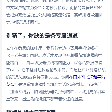
授权和适配。游戏厂商用区域IP封锁规避版权风险，你的
中文客户端在海外IP面前秒变摆设。更糟的是普通VPN
会把游戏数据扔进公共网络高速公路，高峰期堵得连脚
步声都延迟成回音。
别猜了，你缺的是条专属通道
去年在悉尼的咖啡厅，我看着旁边小哥用手机流畅打
《王者荣耀》国服。凑近才发现他开着
番茄加速器
的智
能路由——自动切换最优线路的能力，就像给数据包装
了GPS。它不绕路纽约或伦敦中转，而是让广州到洛杉矶
的延迟从380ms直接压到65ms。你问
在国外可以玩和平精
英么
？关键看加速器能否精准穿透区域限制。当设备连
上加速专线后，腾讯服务器会把你的iPhone识别成深圳本
土玩家，出生岛的海浪声都带着珠江的湿度。