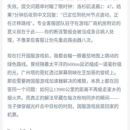
失效。提交问题单时瞄了眼时钟：洛杉矶凌晨2：47。结
果7分钟后收到中文回复："已定位到杭州节点波动，正
在迁移路线"。专业客服团队驻守在游戏厂商机房附近的
意义就在于此——你的断连警报会被当成急诊病人处
理，不像某些客服让你先重启路由器八次。
现在打开国服游戏前，我都会瞄一眼番茄地图上跳动的
绿色路线。曾经隔着太平洋的600ms延迟缩成一道毫秒级
的光，广州塔的霓虹透过屏幕倒映在芝加哥的窗棂上。
那些需要跨国服游戏加速器解决的难题，本质上都在回
答同一个问题：如何让13980公里的距离不再偷走家乡的
烟火声。而真正的解法早藏在每次枪响同步的瞬间——
当子弹穿越光纤击中目标的时刻，国服游戏就是回家的
机票。