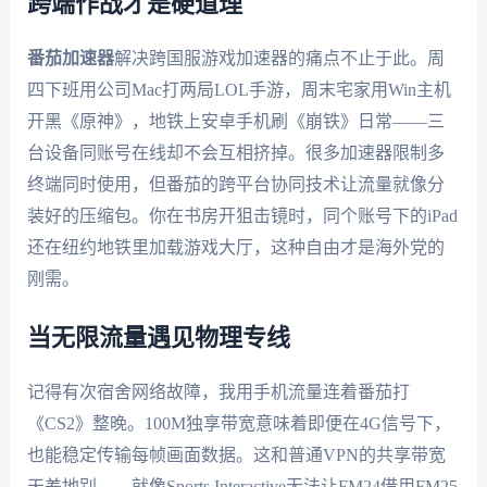
跨端作战才是硬道理
番茄加速器
解决跨国服游戏加速器的痛点不止于此。周
四下班用公司Mac打两局LOL手游，周末宅家用Win主机
开黑《原神》，地铁上安卓手机刷《崩铁》日常——三
台设备同账号在线却不会互相挤掉。很多加速器限制多
终端同时使用，但番茄的跨平台协同技术让流量就像分
装好的压缩包。你在书房开狙击镜时，同个账号下的iPad
还在纽约地铁里加载游戏大厅，这种自由才是海外党的
刚需。
当无限流量遇见物理专线
记得有次宿舍网络故障，我用手机流量连着番茄打
《CS2》整晚。100M独享带宽意味着即便在4G信号下，
也能稳定传输每帧画面数据。这和普通VPN的共享带宽
天差地别——就像Sports Interactive无法让FM24借用FM25