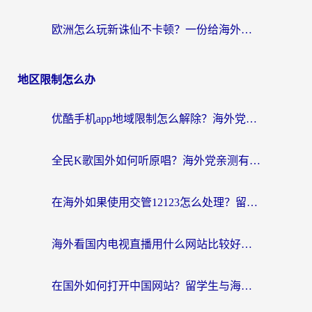
欧洲怎么玩新诛仙不卡顿？一份给海外游子的国服游戏畅玩指南
地区限制怎么办
优酷手机app地域限制怎么解除？海外党亲测有效的追剧方案
全民K歌国外如何听原唱？海外党亲测有效的回国加速器选择指南
在海外如果使用交管12123怎么处理？留学生亲测有效的回国加速方案
海外看国内电视直播用什么网站比较好？一篇解决你所有追剧难题的实用指南
在国外如何打开中国网站？留学生与海外华人的无缝访问指南