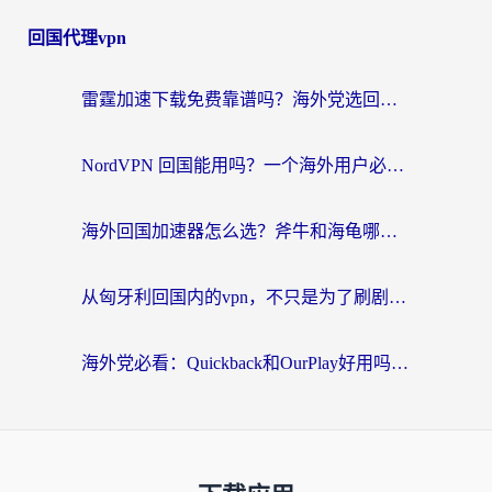
回国代理vpn
雷霆加速下载免费靠谱吗？海外党选回国加速器的避坑指南（附热门工具对比）
NordVPN 回国能用吗？一个海外用户必须面对的真实困境
海外回国加速器怎么选？斧牛和海龟哪个好？一篇帮你避开坑的实用指南
从匈牙利回国内的vpn，不只是为了刷剧那么简单
海外党必看：Quickback和OurPlay好用吗？3分钟选对回国加速器，无缝刷剧玩游戏