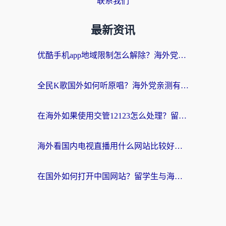
联系我们
最新资讯
优酷手机app地域限制怎么解除？海外党亲测有效的追剧方案
全民K歌国外如何听原唱？海外党亲测有效的回国加速器选择指南
在海外如果使用交管12123怎么处理？留学生亲测有效的回国加速方案
海外看国内电视直播用什么网站比较好？一篇解决你所有追剧难题的实用指南
在国外如何打开中国网站？留学生与海外华人的无缝访问指南