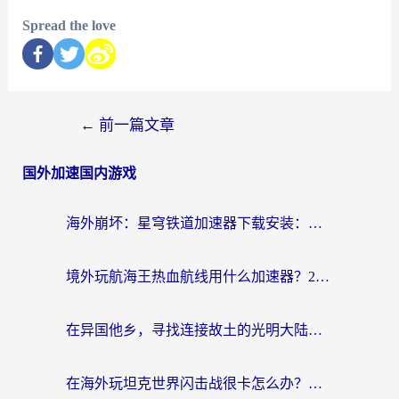
Spread the love
←
前一篇文章
国外加速国内游戏
海外崩坏：星穹铁道加速器下载安装：一份给游子的终极网络指南
境外玩航海王热血航线用什么加速器？2026海外玩家实测最优方案（附欧洲问道堡垒前线加速技巧）
在异国他乡，寻找连接故土的光明大陆免费加速器
在海外玩坦克世界闪击战很卡怎么办？老玩家亲测有效的加速器选择指南