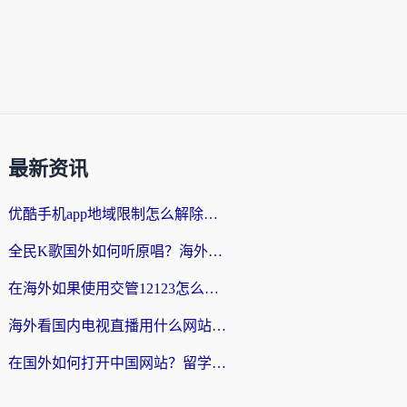
最新资讯
优酷手机app地域限制怎么解除？海外党亲测有效的追剧方案
全民K歌国外如何听原唱？海外党亲测有效的回国加速器选择指南
在海外如果使用交管12123怎么处理？留学生亲测有效的回国加速方案
海外看国内电视直播用什么网站比较好？一篇解决你所有追剧难题的实用指南
在国外如何打开中国网站？留学生与海外华人的无缝访问指南