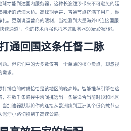
地球才能到达国内服务器，这种长途跋涉带来不可避免的延
峰拥堵的跨海大桥。高峰期更甚，普通节点挤满了用户，你
扎。更别说运营商的限制，当检测到大量海外IP连接国服
速通道"，你的技术再强也抵不过服务器500ms的延迟。
打通回国这条任督二脉
问题。但它们中的大多数仅有一个单薄的核心卖点，却忽视
的需求。
想打排位的时候恰恰是该地区的晚高峰。智能推荐引擎在这
路，在数千条路径中瞬间挑选出一条最适合当前时段和地区
，当加速器默默将你的连接从欧洲绕到亚洲某个低负载节点
从泥泞小路切换到了高速公路。