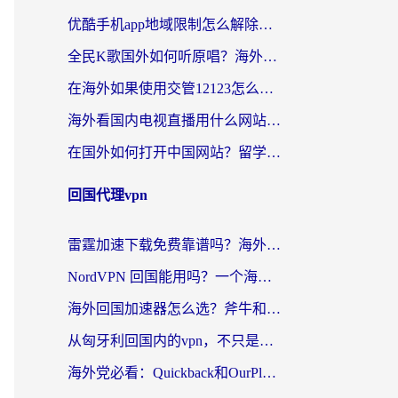
优酷手机app地域限制怎么解除？海外党亲测有效的追剧方案
全民K歌国外如何听原唱？海外党亲测有效的回国加速器选择指南
在海外如果使用交管12123怎么处理？留学生亲测有效的回国加速方案
海外看国内电视直播用什么网站比较好？一篇解决你所有追剧难题的实用指南
在国外如何打开中国网站？留学生与海外华人的无缝访问指南
回国代理vpn
雷霆加速下载免费靠谱吗？海外党选回国加速器的避坑指南（附热门工具对比）
NordVPN 回国能用吗？一个海外用户必须面对的真实困境
海外回国加速器怎么选？斧牛和海龟哪个好？一篇帮你避开坑的实用指南
从匈牙利回国内的vpn，不只是为了刷剧那么简单
海外党必看：Quickback和OurPlay好用吗？3分钟选对回国加速器，无缝刷剧玩游戏