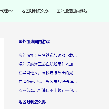
代理vpn
地区限制怎么办
国外加速国内游戏
国外加速国内游戏
海外崩坏：星穹铁道加速器下载安装：一份给游子的终极网络指南
境外玩航海王热血航线用什么加速器？2026海外玩家实测最优方案（附欧洲问道堡垒前线加速技巧）
在异国他乡，寻找连接故土的光明大陆免费加速器
在海外玩坦克世界闪击战很卡怎么办？老玩家亲测有效的加速器选择指南
欧洲怎么玩新诛仙不卡顿？一份给海外游子的国服游戏畅玩指南
地区限制怎么办