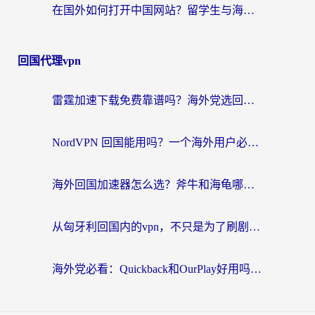
在国外如何打开中国网站？留学生与海外华人的无缝访问指南
回国代理vpn
雷霆加速下载免费靠谱吗？海外党选回国加速器的避坑指南（附热门工具对比）
NordVPN 回国能用吗？一个海外用户必须面对的真实困境
海外回国加速器怎么选？斧牛和海龟哪个好？一篇帮你避开坑的实用指南
从匈牙利回国内的vpn，不只是为了刷剧那么简单
海外党必看：Quickback和OurPlay好用吗？3分钟选对回国加速器，无缝刷剧玩游戏