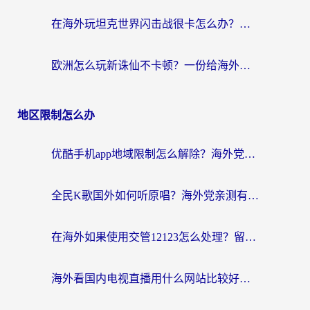
在海外玩坦克世界闪击战很卡怎么办？老玩家亲测有效的加速器选择指南
欧洲怎么玩新诛仙不卡顿？一份给海外游子的国服游戏畅玩指南
地区限制怎么办
优酷手机app地域限制怎么解除？海外党亲测有效的追剧方案
全民K歌国外如何听原唱？海外党亲测有效的回国加速器选择指南
在海外如果使用交管12123怎么处理？留学生亲测有效的回国加速方案
海外看国内电视直播用什么网站比较好？一篇解决你所有追剧难题的实用指南