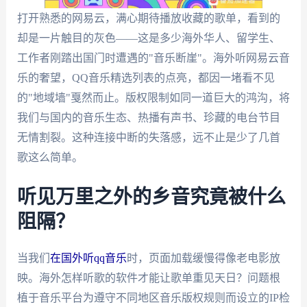
打开熟悉的网易云，满心期待播放收藏的歌单，看到的
却是一片触目的灰色——这是多少海外华人、留学生、
工作者刚踏出国门时遭遇的"音乐断崖"。海外听网易云音
乐的奢望，QQ音乐精选列表的点亮，都因一堵看不见
的"地域墙"戛然而止。版权限制如同一道巨大的鸿沟，将
我们与国内的音乐生态、热播有声书、珍藏的电台节目
无情割裂。这种连接中断的失落感，远不止是少了几首
歌这么简单。
听见万里之外的乡音究竟被什么
阻隔？
当我们
在国外听qq音乐
时，页面加载缓慢得像老电影放
映。海外怎样听歌的软件才能让歌单重见天日？问题根
植于音乐平台为遵守不同地区音乐版权规则而设立的IP检