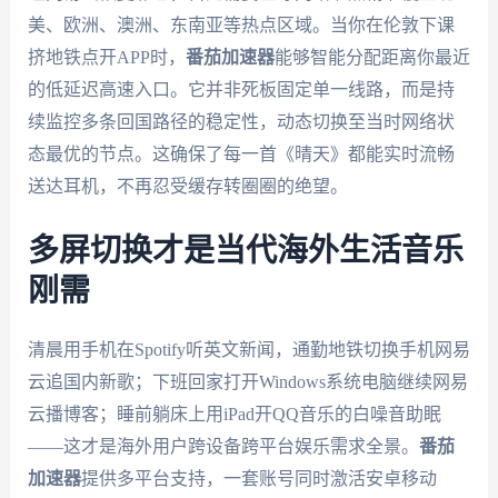
美、欧洲、澳洲、东南亚等热点区域。当你在伦敦下课
挤地铁点开APP时，
番茄加速器
能够智能分配距离你最近
的低延迟高速入口。它并非死板固定单一线路，而是持
续监控多条回国路径的稳定性，动态切换至当时网络状
态最优的节点。这确保了每一首《晴天》都能实时流畅
送达耳机，不再忍受缓存转圈圈的绝望。
多屏切换才是当代海外生活音乐
刚需
清晨用手机在Spotify听英文新闻，通勤地铁切换手机网易
云追国内新歌；下班回家打开Windows系统电脑继续网易
云播博客；睡前躺床上用iPad开QQ音乐的白噪音助眠
——这才是海外用户跨设备跨平台娱乐需求全景。
番茄
加速器
提供多平台支持，一套账号同时激活安卓移动