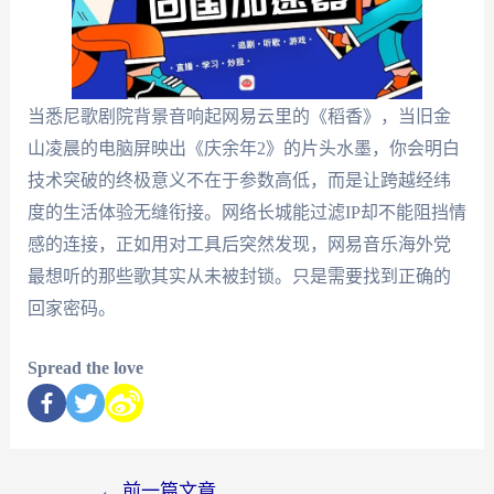
当悉尼歌剧院背景音响起网易云里的《稻香》，当旧金
山凌晨的电脑屏映出《庆余年2》的片头水墨，你会明白
技术突破的终极意义不在于参数高低，而是让跨越经纬
度的生活体验无缝衔接。网络长城能过滤IP却不能阻挡情
感的连接，正如用对工具后突然发现，网易音乐海外党
最想听的那些歌其实从未被封锁。只是需要找到正确的
回家密码。
Spread the love
←
前一篇文章