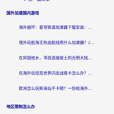
国外加速国内游戏
海外崩坏：星穹铁道加速器下载安装：一份给游子的终极网络指南
境外玩航海王热血航线用什么加速器？2026海外玩家实测最优方案（附欧洲问道堡垒前线加速技巧）
在异国他乡，寻找连接故土的光明大陆免费加速器
在海外玩坦克世界闪击战很卡怎么办？老玩家亲测有效的加速器选择指南
欧洲怎么玩新诛仙不卡顿？一份给海外游子的国服游戏畅玩指南
地区限制怎么办