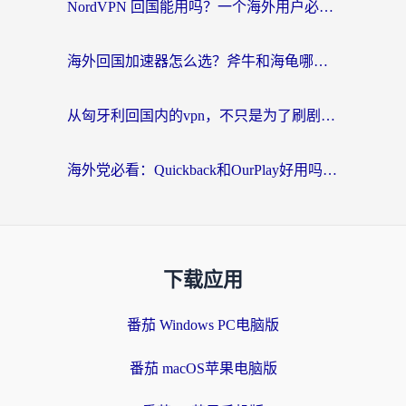
NordVPN 回国能用吗？一个海外用户必须面对的真实困境
海外回国加速器怎么选？斧牛和海龟哪个好？一篇帮你避开坑的实用指南
从匈牙利回国内的vpn，不只是为了刷剧那么简单
海外党必看：Quickback和OurPlay好用吗？3分钟选对回国加速器，无缝刷剧玩游戏
下载应用
番茄 Windows PC电脑版
番茄 macOS苹果电脑版