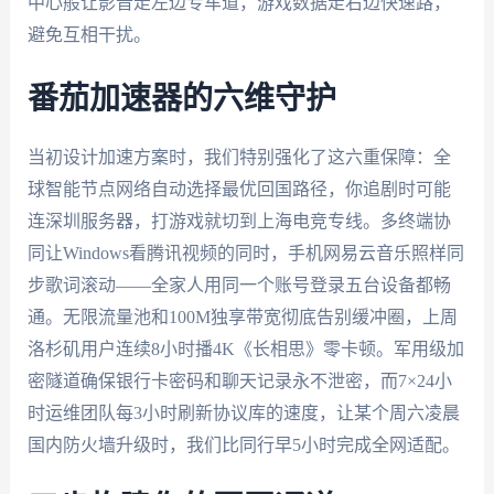
中心般让影音走左边专车道，游戏数据走右边快速路，
避免互相干扰。
番茄加速器的六维守护
当初设计加速方案时，我们特别强化了这六重保障：全
球智能节点网络自动选择最优回国路径，你追剧时可能
连深圳服务器，打游戏就切到上海电竞专线。多终端协
同让Windows看腾讯视频的同时，手机网易云音乐照样同
步歌词滚动——全家人用同一个账号登录五台设备都畅
通。无限流量池和100M独享带宽彻底告别缓冲圈，上周
洛杉矶用户连续8小时播4K《长相思》零卡顿。军用级加
密隧道确保银行卡密码和聊天记录永不泄密，而7×24小
时运维团队每3小时刷新协议库的速度，让某个周六凌晨
国内防火墙升级时，我们比同行早5小时完成全网适配。