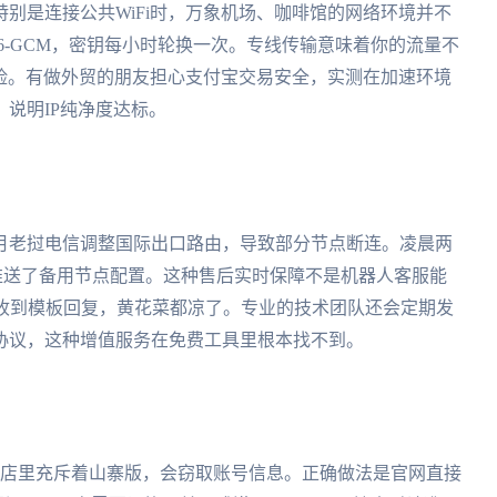
别是连接公共WiFi时，万象机场、咖啡馆的网络环境并不
56-GCM，密钥每小时轮换一次。专线传输意味着你的流量不
风险。有做外贸的朋友担心支付宝交易安全，实测在加速环境
说明IP纯净度达标。
月老挝电信调整国际出口路由，导致部分节点断连。凌晨两
钟内推送了备用节点配置。这种售后实时保障不是机器人客服能
才收到模板回复，黄花菜都凉了。专业的技术团队还会定期发
协议，这种增值服务在免费工具里根本找不到。
商店里充斥着山寨版，会窃取账号信息。正确做法是官网直接