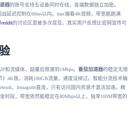
速器
的账号支持五设备同时在线，各端数据独立加密。
团战延迟控制在60ms以内。mac端看4K视频，带宽能跑满
eddit
的讨论区里被多次提及，真实用户反馈比官网宣传可
验
P和流媒体，超量后限速到1Mbps。
番茄加速器
的稳定无限
》4K版，消耗180GB流量，速度没掉过。智能分流技术确
ook、Instagram直连，只有访问国内资源才激活加速。精
时段，带宽依然能稳定在80Mbps以上，独享100M带宽的