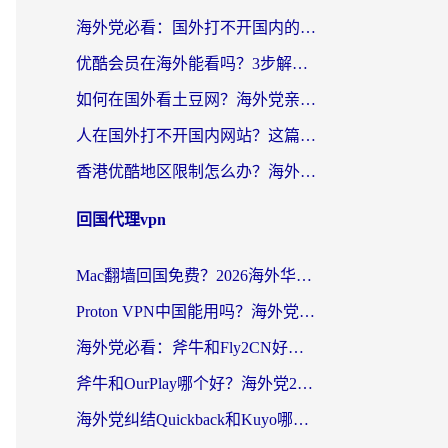
海外党必看：国外打不开国内的app怎么办？3步解决你的乡愁
优酷会员在海外能看吗？3步解决海外追剧难题，附实测好用加速器推荐
如何在国外看土豆网？海外党亲测有效的追剧加速器选择指南
人在国外打不开国内网站？这篇攻略帮你无缝解锁国内资源（附交管12123使用技巧）
香港优酷地区限制怎么办？海外党亲测有效的追剧解决方案
回国代理vpn
Mac翻墙回国免费？2026海外华人亲测：从CCTV5直播到国内APP，这样选加速器才靠谱
Proton VPN中国能用吗？海外党选回国加速器的避坑指南（附番茄加速器实测）
海外党必看：斧牛和Fly2CN好用吗？3招教你选对回国加速器（附免费试用攻略）
斧牛和OurPlay哪个好？海外党2026亲测：选对加速器，国内资源秒加载
海外党纠结Quickback和Kuyo哪个好？选对回国加速器才能无缝刷国内资源