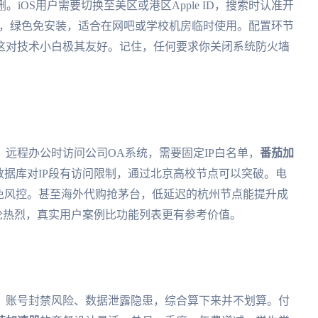
iOS用户需要切换至美区或港区Apple ID，搜索时认准开
都很小，绿色免安装，适合在网吧或学校机房临时使用。配置环节
这对技术小白极其友好。记住，任何要求你关闭系统防火墙
远程办公时访问公司OA系统，需要固定IP白名单，
番茄加
数据库对IP段有访问限制，通过北京高校节点可以突破。电
免风控。甚至海外代购抢茅台，低延迟的杭州节点能提升成
块讨论热烈，真实用户案例比功能列表更有参考价值。
、账号封禁风险、数据泄露隐患，综合算下来并不划算。付