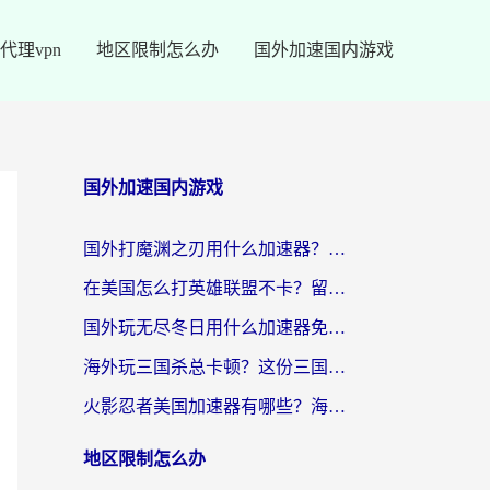
代理vpn
地区限制怎么办
国外加速国内游戏
国外加速国内游戏
国外打魔渊之刃用什么加速器？2026海外玩家国服游戏加速全攻略（附闪耀暖暖&复苏的魔女避坑指南）
在美国怎么打英雄联盟不卡？留学生亲测的国服游戏加速全攻略
国外玩无尽冬日用什么加速器免费？海外党国服游戏加速避坑指南
海外玩三国杀总卡顿？这份三国杀游戏加速器指南帮你告别延迟烦恼
火影忍者美国加速器有哪些？海外党亲测的国服游戏加速全攻略（含菲律宾玩三国之刃守望黎明技巧）
地区限制怎么办