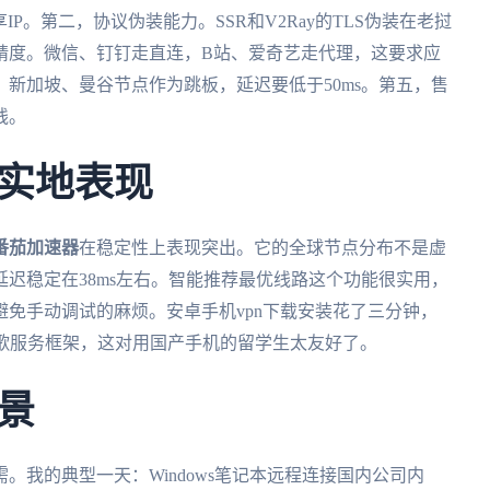
IP。第二，协议伪装能力。SSR和V2Ray的TLS伪装在老挝
精度。微信、钉钉走直连，B站、爱奇艺走代理，这要求应
新加坡、曼谷节点作为跳板，延迟要低于50ms。第五，售
线。
实地表现
番茄加速器
在稳定性上表现突出。它的全球节点分布不是虚
迟稳定在38ms左右。智能推荐最优线路这个功能很实用，
免手动调试的麻烦。安卓手机vpn下载安装花了三分钟，
谷歌服务框架，这对用国产手机的留学生太友好了。
景
。我的典型一天：Windows笔记本远程连接国内公司内