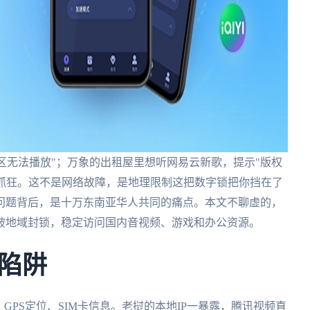
区无法播放"；万象的出租屋里想听网易云新歌，提示"版权
让人抓狂。这不是网络故障，是地理限制这把数字锁把你挡在了
问题背后，是十万东南亚华人共同的痛点。本文不聊虚的，
破地域封锁，稳定访问国内音视频、游戏和办公资源。
陷阱
GPS定位、SIM卡信息。老挝的本地IP一暴露，腾讯视频直