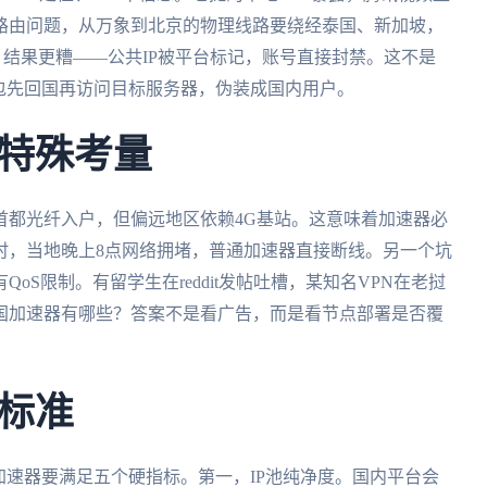
路由问题，从万象到北京的物理线路要绕经泰国、新加坡，
N，结果更糟——公共IP被平台标记，账号直接封禁。这不是
包先回国再访问目标服务器，伪装成国内用户。
特殊考量
首都光纤入户，但偏远地区依赖4G基站。这意味着加速器必
时，当地晚上8点网络拥堵，普通加速器直接断线。另一个坑
S限制。有留学生在reddit发帖吐槽，某知名VPN在老挝
国加速器有哪些？答案不是看广告，而是看节点部署是否覆
标准
加速器要满足五个硬指标。第一，IP池纯净度。国内平台会