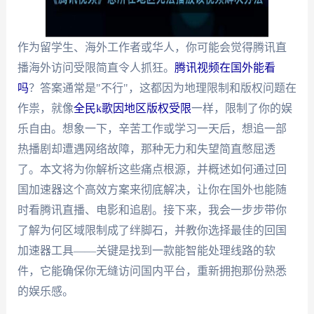
作为留学生、海外工作者或华人，你可能会觉得腾讯直
播海外访问受限简直令人抓狂。
腾讯视频在国外能看
吗
？答案通常是"不行"，这都因为地理限制和版权问题在
作祟，就像
全民k歌因地区版权受限
一样，限制了你的娱
乐自由。想象一下，辛苦工作或学习一天后，想追一部
热播剧却遭遇网络故障，那种无力和失望简直憋屈透
了。本文将为你解析这些痛点根源，并概述如何通过回
国加速器这个高效方案来彻底解决，让你在国外也能随
时看腾讯直播、电影和追剧。接下来，我会一步步带你
了解为何区域限制成了绊脚石，并教你选择最佳的回国
加速器工具——关键是找到一款能智能处理线路的软
件，它能确保你无缝访问国内平台，重新拥抱那份熟悉
的娱乐感。