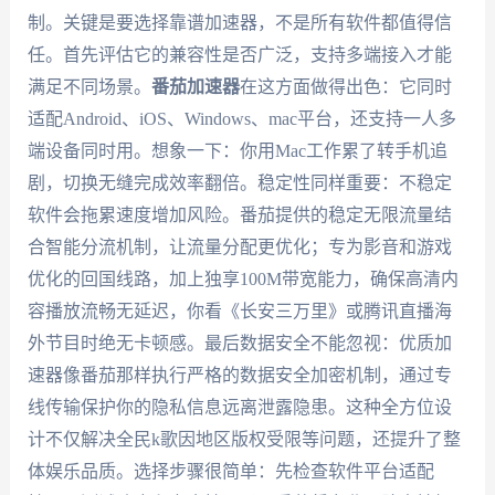
制。关键是要选择靠谱加速器，不是所有软件都值得信
任。首先评估它的兼容性是否广泛，支持多端接入才能
满足不同场景。
番茄加速器
在这方面做得出色：它同时
适配Android、iOS、Windows、mac平台，还支持一人多
端设备同时用。想象一下：你用Mac工作累了转手机追
剧，切换无缝完成效率翻倍。稳定性同样重要：不稳定
软件会拖累速度增加风险。番茄提供的稳定无限流量结
合智能分流机制，让流量分配更优化；专为影音和游戏
优化的回国线路，加上独享100M带宽能力，确保高清内
容播放流畅无延迟，你看《长安三万里》或腾讯直播海
外节目时绝无卡顿感。最后数据安全不能忽视：优质加
速器像番茄那样执行严格的数据安全加密机制，通过专
线传输保护你的隐私信息远离泄露隐患。这种全方位设
计不仅解决全民k歌因地区版权受限等问题，还提升了整
体娱乐品质。选择步骤很简单：先检查软件平台适配