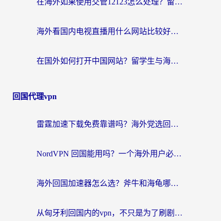
在海外如果使用交管12123怎么处理？留学生亲测有效的回国加速方案
海外看国内电视直播用什么网站比较好？一篇解决你所有追剧难题的实用指南
在国外如何打开中国网站？留学生与海外华人的无缝访问指南
回国代理vpn
雷霆加速下载免费靠谱吗？海外党选回国加速器的避坑指南（附热门工具对比）
NordVPN 回国能用吗？一个海外用户必须面对的真实困境
海外回国加速器怎么选？斧牛和海龟哪个好？一篇帮你避开坑的实用指南
从匈牙利回国内的vpn，不只是为了刷剧那么简单