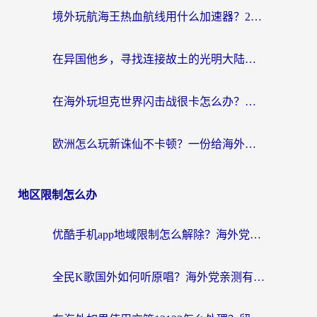
境外玩航海王热血航线用什么加速器？2026海外玩家实测最优方案（附欧洲问道堡垒前线加速技巧）
在异国他乡，寻找连接故土的光明大陆免费加速器
在海外玩坦克世界闪击战很卡怎么办？老玩家亲测有效的加速器选择指南
欧洲怎么玩新诛仙不卡顿？一份给海外游子的国服游戏畅玩指南
地区限制怎么办
优酷手机app地域限制怎么解除？海外党亲测有效的追剧方案
全民K歌国外如何听原唱？海外党亲测有效的回国加速器选择指南