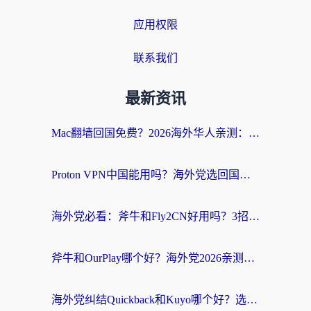
应用权限
联系我们
最新资讯
Mac翻墙回国免费？2026海外华人亲测：从CCTV5直播到国内APP，这样选加速器才靠谱
Proton VPN中国能用吗？海外党选回国加速器的避坑指南（附番茄加速器实测）
海外党必看：斧牛和Fly2CN好用吗？3招教你选对回国加速器（附免费试用攻略）
斧牛和OurPlay哪个好？海外党2026亲测：选对加速器，国内资源秒加载
海外党纠结Quickback和Kuyo哪个好？选对回国加速器才能无缝刷国内资源