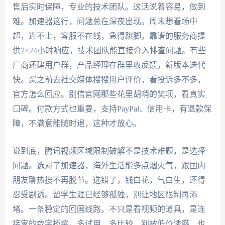
售后实时保障，专业的技术团队。这话说着容易，做到
难。加速器这行，问题总在深夜出现。周末想看场中
超，连不上，客服不在线，急得跳脚。靠谱的服务商提
供7×24小时响应，技术团队能直接介入排查问题。有些
厂商还建用户群，产品经理在群里收反馈，新版本迭代
快。买之前去社交媒体搜搜用户评价，看投诉多不多，
官方怎么回应。别信官网那些花里胡哨的奖项，看真实
口碑。付款方式也重要，支持PayPal、信用卡，有退款保
障，不满意能随时退，这种才放心。
说到底，腾讯视频区域限制破解不是技术难题，是选择
问题。选对了加速器，海外生活能多点烟火气，跟国内
朋友聊热搜不再脱节。选错了，钱白花，气白生，还得
忍受剧透。留学生涯已经够孤独，别让地区限制再添
堵。一条稳定的回国线路，不只是看视频的道具，是连
接家的数字桥梁。多试用，多比较，别被低价诱惑，也