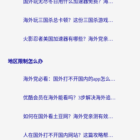
国外玩无尽冬日用什么加速器免费？海外党国服游戏加速避坑指南
海外玩三国杀总卡顿？这份三国杀游戏加速器指南帮你告别延迟烦恼
火影忍者美国加速器有哪些？海外党亲测的国服游戏加速全攻略（含菲律宾玩三国之刃守望黎明技巧）
地区限制怎么办
海外党必看：国外打不开国内的app怎么办？3步解决你的乡愁
优酷会员在海外能看吗？3步解决海外追剧难题，附实测好用加速器推荐
如何在国外看土豆网？海外党亲测有效的追剧加速器选择指南
人在国外打不开国内网站？这篇攻略帮你无缝解锁国内资源（附交管12123使用技巧）