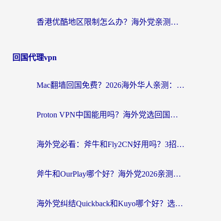
香港优酷地区限制怎么办？海外党亲测有效的追剧解决方案
回国代理vpn
Mac翻墙回国免费？2026海外华人亲测：从CCTV5直播到国内APP，这样选加速器才靠谱
Proton VPN中国能用吗？海外党选回国加速器的避坑指南（附番茄加速器实测）
海外党必看：斧牛和Fly2CN好用吗？3招教你选对回国加速器（附免费试用攻略）
斧牛和OurPlay哪个好？海外党2026亲测：选对加速器，国内资源秒加载
海外党纠结Quickback和Kuyo哪个好？选对回国加速器才能无缝刷国内资源