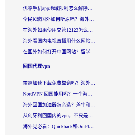
优酷手机app地域限制怎么解除？海外党亲测有效的追剧方案
全民K歌国外如何听原唱？海外党亲测有效的回国加速器选择指南
在海外如果使用交管12123怎么处理？留学生亲测有效的回国加速方案
海外看国内电视直播用什么网站比较好？一篇解决你所有追剧难题的实用指南
在国外如何打开中国网站？留学生与海外华人的无缝访问指南
回国代理vpn
雷霆加速下载免费靠谱吗？海外党选回国加速器的避坑指南（附热门工具对比）
NordVPN 回国能用吗？一个海外用户必须面对的真实困境
海外回国加速器怎么选？斧牛和海龟哪个好？一篇帮你避开坑的实用指南
从匈牙利回国内的vpn，不只是为了刷剧那么简单
海外党必看：Quickback和OurPlay好用吗？3分钟选对回国加速器，无缝刷剧玩游戏