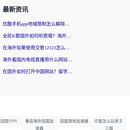
最新资讯
优酷手机app地域限制怎么解除？海外党亲测有效的追剧方案
全民K歌国外如何听原唱？海外党亲测有效的回国加速器选择指南
在海外如果使用交管12123怎么处理？留学生亲测有效的回国加速方案
海外看国内电视直播用什么网站比较好？一篇解决你所有追剧难题的实用指南
在国外如何打开中国网站？留学生与海外华人的无缝访问指南
回国VPN
番茄海外回国加
回国游戏加速器
印度怎么玩帝王·
速器
三国