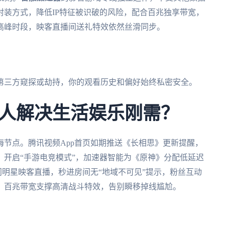
装方式，降低IP特征被识破的风险，配合百兆独享带宽，
高峰时段，映客直播间送礼特效依然丝滑同步。
第三方窥探或劫持，你的观看历史和偏好始终私密安全。
人解决生活娱乐刚需？
海节点。腾讯视频App首页如期推送《长相思》更新提醒，
开启“手游电竞模式”，加速器智能为《原神》分配低延迟
门明星映客直播，秒进房间无“地域不可见”提示，粉丝互动
，百兆带宽支撑高清战斗特效，告别瞬移掉线尴尬。