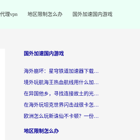
代理vpn
地区限制怎么办
国外加速国内游戏
国外加速国内游戏
海外崩坏：星穹铁道加速器下载安装：一份给游子的终极网络指南
境外玩航海王热血航线用什么加速器？2026海外玩家实测最优方案（附欧洲问道堡垒前线加速技巧）
在异国他乡，寻找连接故土的光明大陆免费加速器
在海外玩坦克世界闪击战很卡怎么办？老玩家亲测有效的加速器选择指南
欧洲怎么玩新诛仙不卡顿？一份给海外游子的国服游戏畅玩指南
地区限制怎么办