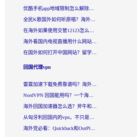
优酷手机app地域限制怎么解除？海外党亲测有效的追剧方案
全民K歌国外如何听原唱？海外党亲测有效的回国加速器选择指南
在海外如果使用交管12123怎么处理？留学生亲测有效的回国加速方案
海外看国内电视直播用什么网站比较好？一篇解决你所有追剧难题的实用指南
在国外如何打开中国网站？留学生与海外华人的无缝访问指南
回国代理vpn
雷霆加速下载免费靠谱吗？海外党选回国加速器的避坑指南（附热门工具对比）
NordVPN 回国能用吗？一个海外用户必须面对的真实困境
海外回国加速器怎么选？斧牛和海龟哪个好？一篇帮你避开坑的实用指南
从匈牙利回国内的vpn，不只是为了刷剧那么简单
海外党必看：Quickback和OurPlay好用吗？3分钟选对回国加速器，无缝刷剧玩游戏