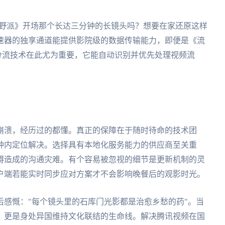
粗野派》开场那个长达三分钟的长镜头吗？想要在家还原这样
速器的独享通道能提供影院级的数据传输能力，即便是《流
分流技术在此尤为重要，它能自动识别并优先处理视频流
崩溃，经历过的都懂。真正的保障在于随时待命的技术团
钟内定位解决。选择具有本地化服务能力的供应商至关重
碍造成的沟通灾难。有个容易被忽视的细节是更新机制的灵
户端若能实时同步应对方案才不会影响晚餐后的观影时光。
感慨："每个镜头里的石库门光影都是治愈乡愁的药"。当
，更是身处异国维持文化联结的生命线。解决腾讯视频在国