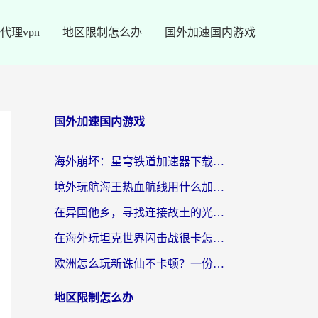
代理vpn
地区限制怎么办
国外加速国内游戏
国外加速国内游戏
海外崩坏：星穹铁道加速器下载安装：一份给游子的终极网络指南
境外玩航海王热血航线用什么加速器？2026海外玩家实测最优方案（附欧洲问道堡垒前线加速技巧）
在异国他乡，寻找连接故土的光明大陆免费加速器
在海外玩坦克世界闪击战很卡怎么办？老玩家亲测有效的加速器选择指南
欧洲怎么玩新诛仙不卡顿？一份给海外游子的国服游戏畅玩指南
地区限制怎么办