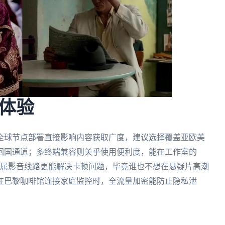
体验
全球节点部署直接影响内容获取广度，建议选择覆盖亚欧美
回国通道；多终端兼容则关乎使用便利度，能在工作室的
播放；专属影音线路更能解决卡顿问题，毕竟谁也不想在悬疑片高潮
在巴黎咖啡馆连接家庭监控时，全流量加密能防止隐私泄