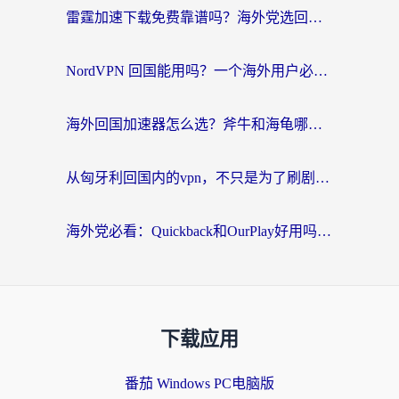
雷霆加速下载免费靠谱吗？海外党选回国加速器的避坑指南（附热门工具对比）
NordVPN 回国能用吗？一个海外用户必须面对的真实困境
海外回国加速器怎么选？斧牛和海龟哪个好？一篇帮你避开坑的实用指南
从匈牙利回国内的vpn，不只是为了刷剧那么简单
海外党必看：Quickback和OurPlay好用吗？3分钟选对回国加速器，无缝刷剧玩游戏
下载应用
番茄 Windows PC电脑版