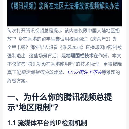
每次打开腾讯视频总是提示"该内容仅限中国大陆地区播
放"？身在香港的留学生尝试用校园网追《庆余年2》却
全程卡顿？海外华人想看《乘风2024》直播却因IP限制被
强制退出...这些场景背后，是
地理围栏技术
在作祟。本文
不仅解答"腾讯视频在香港能用吗"的技术原理，更将揭晓
真正能
稳定解锁国内流媒体、
12123国外上不去
等难题的
终极方案。
一、为什么你的腾讯视频总提
示"地区限制"？
1.1 流媒体平台的IP检测机制