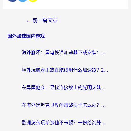
←
前一篇文章
国外加速国内游戏
海外崩坏：星穹铁道加速器下载安装：一份给游子的终极网络指南
境外玩航海王热血航线用什么加速器？2026海外玩家实测最优方案（附欧洲问道堡垒前线加速技巧）
在异国他乡，寻找连接故土的光明大陆免费加速器
在海外玩坦克世界闪击战很卡怎么办？老玩家亲测有效的加速器选择指南
欧洲怎么玩新诛仙不卡顿？一份给海外游子的国服游戏畅玩指南