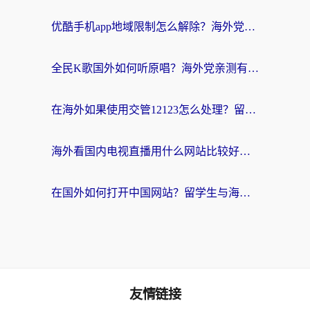
优酷手机app地域限制怎么解除？海外党亲测有效的追剧方案
全民K歌国外如何听原唱？海外党亲测有效的回国加速器选择指南
在海外如果使用交管12123怎么处理？留学生亲测有效的回国加速方案
海外看国内电视直播用什么网站比较好？一篇解决你所有追剧难题的实用指南
在国外如何打开中国网站？留学生与海外华人的无缝访问指南
友情链接