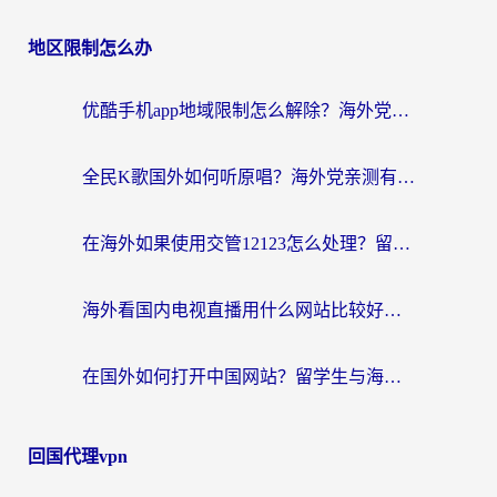
地区限制怎么办
优酷手机app地域限制怎么解除？海外党亲测有效的追剧方案
全民K歌国外如何听原唱？海外党亲测有效的回国加速器选择指南
在海外如果使用交管12123怎么处理？留学生亲测有效的回国加速方案
海外看国内电视直播用什么网站比较好？一篇解决你所有追剧难题的实用指南
在国外如何打开中国网站？留学生与海外华人的无缝访问指南
回国代理vpn