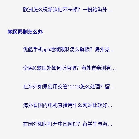
欧洲怎么玩新诛仙不卡顿？一份给海外游子的国服游戏畅玩指南
地区限制怎么办
优酷手机app地域限制怎么解除？海外党亲测有效的追剧方案
全民K歌国外如何听原唱？海外党亲测有效的回国加速器选择指南
在海外如果使用交管12123怎么处理？留学生亲测有效的回国加速方案
海外看国内电视直播用什么网站比较好？一篇解决你所有追剧难题的实用指南
在国外如何打开中国网站？留学生与海外华人的无缝访问指南