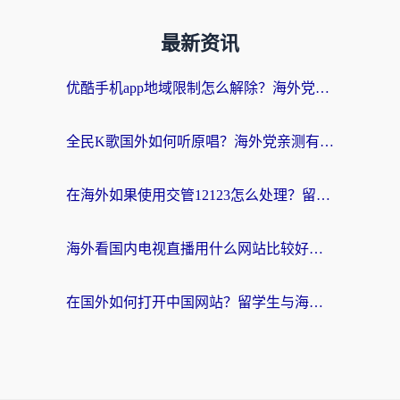
最新资讯
优酷手机app地域限制怎么解除？海外党亲测有效的追剧方案
全民K歌国外如何听原唱？海外党亲测有效的回国加速器选择指南
在海外如果使用交管12123怎么处理？留学生亲测有效的回国加速方案
海外看国内电视直播用什么网站比较好？一篇解决你所有追剧难题的实用指南
在国外如何打开中国网站？留学生与海外华人的无缝访问指南