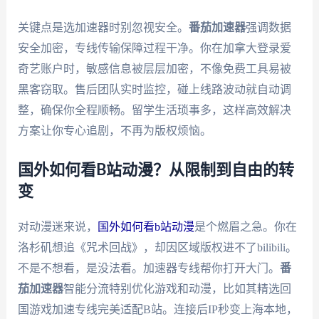
关键点是选加速器时别忽视安全。
番茄加速器
强调数据
安全加密，专线传输保障过程干净。你在加拿大登录爱
奇艺账户时，敏感信息被层层加密，不像免费工具易被
黑客窃取。售后团队实时监控，碰上线路波动就自动调
整，确保你全程顺畅。留学生活琐事多，这样高效解决
方案让你专心追剧，不再为版权烦恼。
国外如何看B站动漫？从限制到自由的转
变
对动漫迷来说，
国外如何看b站动漫
是个燃眉之急。你在
洛杉矶想追《咒术回战》，却因区域版权进不了bilibili。
不是不想看，是没法看。加速器专线帮你打开大门。
番
茄加速器
智能分流特别优化游戏和动漫，比如其精选回
国游戏加速专线完美适配B站。连接后IP秒变上海本地，