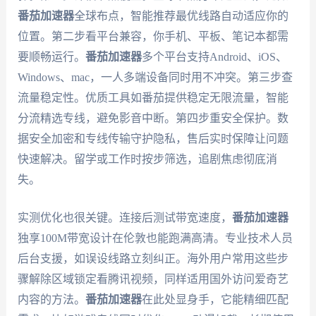
番茄加速器
全球布点，智能推荐最优线路自动适应你的
位置。第二步看平台兼容，你手机、平板、笔记本都需
要顺畅运行。
番茄加速器
多个平台支持Android、iOS、
Windows、mac，一人多端设备同时用不冲突。第三步查
流量稳定性。优质工具如番茄提供稳定无限流量，智能
分流精选专线，避免影音中断。第四步重安全保护。数
据安全加密和专线传输守护隐私，售后实时保障让问题
快速解决。留学或工作时按步筛选，追剧焦虑彻底消
失。
实测优化也很关键。连接后测试带宽速度，
番茄加速器
独享100M带宽设计在伦敦也能跑满高清。专业技术人员
后台支援，如误设线路立刻纠正。海外用户常用这些步
骤解除区域锁定看腾讯视频，同样适用国外访问爱奇艺
内容的方法。
番茄加速器
在此处显身手，它能精细匹配