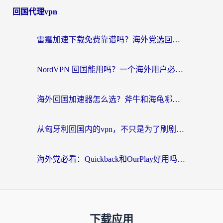
回国代理vpn
雷霆加速下载免费靠谱吗？海外党选回国加速器的避坑指南（附热门工具对比）
NordVPN 回国能用吗？一个海外用户必须面对的真实困境
海外回国加速器怎么选？斧牛和海龟哪个好？一篇帮你避开坑的实用指南
从匈牙利回国内的vpn，不只是为了刷剧那么简单
海外党必看：Quickback和OurPlay好用吗？3分钟选对回国加速器，无缝刷剧玩游戏
下载应用