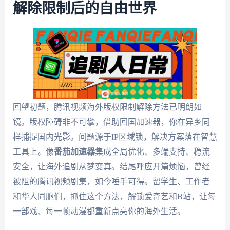
解除限制后的自由世界
回望初题，腾讯视频海外版权限制解除方法已明朗如
镜。版权障碍非不可攀，借助回国加速器，你在异乡同
样捕捉国内光影。问题源于IP区域锁，解决方案落在智慧
工具上。像
番茄加速器
集成全局优化、多端支持、稳流
安全，让海外追剧从梦变真。结尾呼应开篇烦恼，曾经
被阻的腾讯视频剧集，如今唾手可得。留学生、工作者
和华人同胞们，抓住这个方法，解锁爱奇艺和B站，让每
一部戏、每一帧动漫都重新点亮你的海外生活。