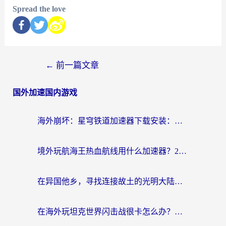
Spread the love
←
前一篇文章
国外加速国内游戏
海外崩坏：星穹铁道加速器下载安装：一份给游子的终极网络指南
境外玩航海王热血航线用什么加速器？2026海外玩家实测最优方案（附欧洲问道堡垒前线加速技巧）
在异国他乡，寻找连接故土的光明大陆免费加速器
在海外玩坦克世界闪击战很卡怎么办？老玩家亲测有效的加速器选择指南