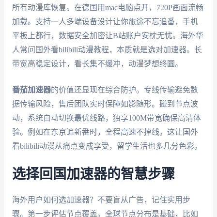
所有动漫库恢复。在德国用mac电脑点开，720P画面流畅
加载。支持一人多端设备设计让你旅途不忘追番，手机
平板上都行，数据安全加密让B站账户安枕无忧。海外华
人常问国外看bilibili动漫教程，本质就是选对加速器。长
带宽高稳定设计，看长集不缓冲，动漫梦想终圆。
番茄加速器
的价值还显现在综合防护。专线传输避免数
据传输风险，售后团队实时保障如影随形。碰到节点波
动，系统自动切换最优线路，独享100M带宽确保高清体
验。例如在东京追新番时，全程高速不掉线。这让国外
看bilibili动漫从痛点变成享受，留学生活也多几分色彩。
选择回国加速器的智慧步骤
海外用户如何选加速器？不要盲从广告，记住实用步
骤。第一步评估节点覆盖。全球节点分布是基础，比如