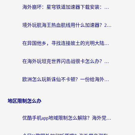
海外崩坏：星穹铁道加速器下载安装：一份给游子的终极网络指南
境外玩航海王热血航线用什么加速器？2026海外玩家实测最优方案（附欧洲问道堡垒前线加速技巧）
在异国他乡，寻找连接故土的光明大陆免费加速器
在海外玩坦克世界闪击战很卡怎么办？老玩家亲测有效的加速器选择指南
欧洲怎么玩新诛仙不卡顿？一份给海外游子的国服游戏畅玩指南
地区限制怎么办
优酷手机app地域限制怎么解除？海外党亲测有效的追剧方案