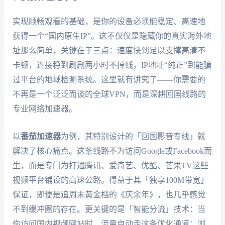
实现顺畅观看的基础，是你的设备必须能稳定、高速地
获得一个“国内原生IP”。这不仅仅是隐藏你的真实海外地
址那么简单，关键在于三点：速度快到足以支撑高清不
卡顿，连接稳到刷剧两小时不掉线，IP地址“纯正”到能骗
过平台的地域检测系统。这里就有讲究了——你需要的
不再是一个泛泛而谈的全球VPN，而是深耕回国线路的
专业网络加速器。
以
番茄加速器
为例，其特别设计的「回国影音专线」就
解决了核心痛点。这条线路不为访问Google或Facebook而
生，而是专门为打通腾讯、爱奇艺、优酷、芒果TV这些
视频平台铺设的高速公路。得益于其「独享100M带宽」
保证，即便是追周末黄金档的《庆余年》，也几乎感觉
不到缓冲圈的存在。更关键的是「智能分流」技术：当
你访问国内视频网站时，流量自动走这条优化通道；浏