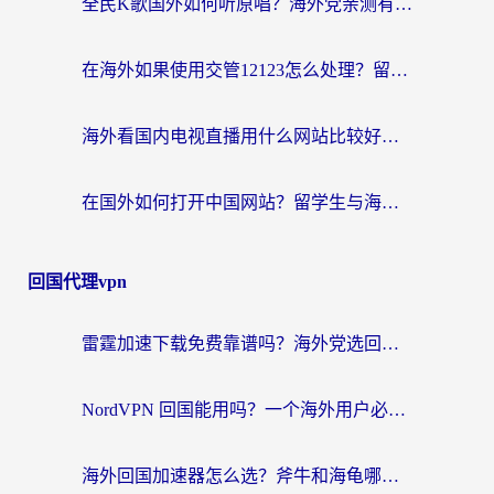
全民K歌国外如何听原唱？海外党亲测有效的回国加速器选择指南
在海外如果使用交管12123怎么处理？留学生亲测有效的回国加速方案
海外看国内电视直播用什么网站比较好？一篇解决你所有追剧难题的实用指南
在国外如何打开中国网站？留学生与海外华人的无缝访问指南
回国代理vpn
雷霆加速下载免费靠谱吗？海外党选回国加速器的避坑指南（附热门工具对比）
NordVPN 回国能用吗？一个海外用户必须面对的真实困境
海外回国加速器怎么选？斧牛和海龟哪个好？一篇帮你避开坑的实用指南