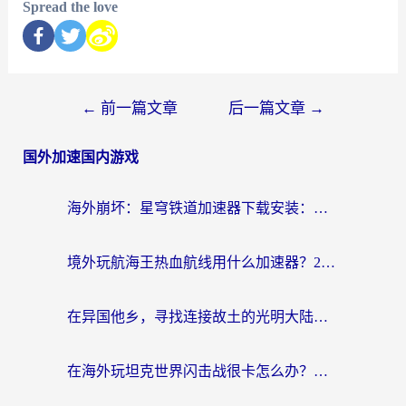
Spread the love
←
前一篇文章
后一篇文章
→
国外加速国内游戏
海外崩坏：星穹铁道加速器下载安装：一份给游子的终极网络指南
境外玩航海王热血航线用什么加速器？2026海外玩家实测最优方案（附欧洲问道堡垒前线加速技巧）
在异国他乡，寻找连接故土的光明大陆免费加速器
在海外玩坦克世界闪击战很卡怎么办？老玩家亲测有效的加速器选择指南