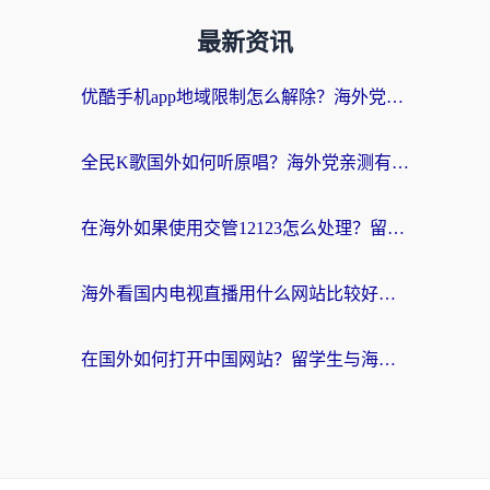
最新资讯
优酷手机app地域限制怎么解除？海外党亲测有效的追剧方案
全民K歌国外如何听原唱？海外党亲测有效的回国加速器选择指南
在海外如果使用交管12123怎么处理？留学生亲测有效的回国加速方案
海外看国内电视直播用什么网站比较好？一篇解决你所有追剧难题的实用指南
在国外如何打开中国网站？留学生与海外华人的无缝访问指南