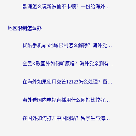
欧洲怎么玩新诛仙不卡顿？一份给海外游子的国服游戏畅玩指南
地区限制怎么办
优酷手机app地域限制怎么解除？海外党亲测有效的追剧方案
全民K歌国外如何听原唱？海外党亲测有效的回国加速器选择指南
在海外如果使用交管12123怎么处理？留学生亲测有效的回国加速方案
海外看国内电视直播用什么网站比较好？一篇解决你所有追剧难题的实用指南
在国外如何打开中国网站？留学生与海外华人的无缝访问指南