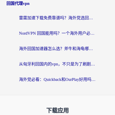
回国代理vpn
雷霆加速下载免费靠谱吗？海外党选回国加速器的避坑指南（附热门工具对比）
NordVPN 回国能用吗？一个海外用户必须面对的真实困境
海外回国加速器怎么选？斧牛和海龟哪个好？一篇帮你避开坑的实用指南
从匈牙利回国内的vpn，不只是为了刷剧那么简单
海外党必看：Quickback和OurPlay好用吗？3分钟选对回国加速器，无缝刷剧玩游戏
下载应用