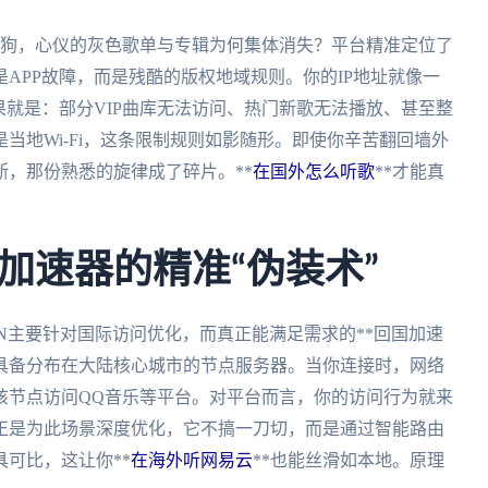
酷狗，心仪的灰色歌单与专辑为何集体消失？平台精准定位了
APP故障，而是残酷的版权地域规则。你的IP地址就像一
果就是：部分VIP曲库无法访问、热门新歌无法播放、甚至整
当地Wi-Fi，这条限制规则如影随形。即使你辛苦翻回墙外
，那份熟悉的旋律成了碎片。**
在国外怎么听歌
**才能真
加速器的精准“伪装术”
PN主要针对国际访问优化，而真正能满足需求的**回国加速
它具备分布在大陆核心城市的节点服务器。当你连接时，网络
该节点访问QQ音乐等平台。对平台而言，你的访问行为就来
正是为此场景深度优化，它不搞一刀切，而是通过智能路由
可比，这让你**
在海外听网易云
**也能丝滑如本地。原理