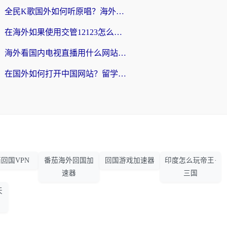
全民K歌国外如何听原唱？海外党亲测有效的回国加速器选择指南
在海外如果使用交管12123怎么处理？留学生亲测有效的回国加速方案
海外看国内电视直播用什么网站比较好？一篇解决你所有追剧难题的实用指南
在国外如何打开中国网站？留学生与海外华人的无缝访问指南
回国VPN
番茄海外回国加
回国游戏加速器
印度怎么玩帝王·
速器
三国
天