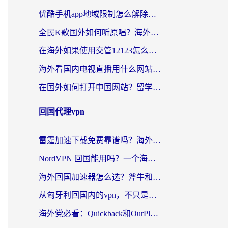
优酷手机app地域限制怎么解除？海外党亲测有效的追剧方案
全民K歌国外如何听原唱？海外党亲测有效的回国加速器选择指南
在海外如果使用交管12123怎么处理？留学生亲测有效的回国加速方案
海外看国内电视直播用什么网站比较好？一篇解决你所有追剧难题的实用指南
在国外如何打开中国网站？留学生与海外华人的无缝访问指南
回国代理vpn
雷霆加速下载免费靠谱吗？海外党选回国加速器的避坑指南（附热门工具对比）
NordVPN 回国能用吗？一个海外用户必须面对的真实困境
海外回国加速器怎么选？斧牛和海龟哪个好？一篇帮你避开坑的实用指南
从匈牙利回国内的vpn，不只是为了刷剧那么简单
海外党必看：Quickback和OurPlay好用吗？3分钟选对回国加速器，无缝刷剧玩游戏