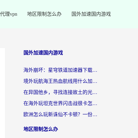
代理vpn
地区限制怎么办
国外加速国内游戏
国外加速国内游戏
海外崩坏：星穹铁道加速器下载安装：一份给游子的终极网络指南
境外玩航海王热血航线用什么加速器？2026海外玩家实测最优方案（附欧洲问道堡垒前线加速技巧）
在异国他乡，寻找连接故土的光明大陆免费加速器
在海外玩坦克世界闪击战很卡怎么办？老玩家亲测有效的加速器选择指南
欧洲怎么玩新诛仙不卡顿？一份给海外游子的国服游戏畅玩指南
地区限制怎么办