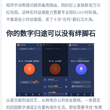
程师手动帮我切换到备用路由，刚好赶上家族群发万元
红包雨。这种实时运维能力需要专业团队24小时轮值。
不像某些小作坊客服，发了十次"在吗"都石沉大海。
你的数字归途可以没有绊脚石
从查文献到追综艺，从跨境办公到亲友联络，一条稳定
的回国数字通道正在重构海外生活。那些需要寻找"免费