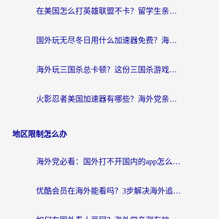
在美国怎么打英雄联盟不卡？留学生亲测的国服游戏加速全攻略
国外玩无尽冬日用什么加速器免费？海外党国服游戏加速避坑指南
海外玩三国杀总卡顿？这份三国杀游戏加速器指南帮你告别延迟烦恼
火影忍者美国加速器有哪些？海外党亲测的国服游戏加速全攻略（含菲律宾玩三国之刃守望黎明技巧）
地区限制怎么办
海外党必看：国外打不开国内的app怎么办？3步解决你的乡愁
优酷会员在海外能看吗？3步解决海外追剧难题，附实测好用加速器推荐