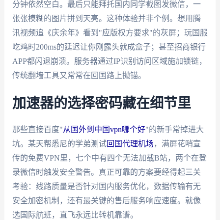
分钟依然空白。最后只能拜托国内同学截图发微信，一
张张模糊的图片拼到天亮。这种体验并非个例。想用腾
讯视频追《庆余年》看到"应版权方要求"的灰屏；玩国服
吃鸡时200ms的延迟让你刚露头就成盒子；甚至招商银行
APP都闪退崩溃。服务器通过IP识别访问区域施加锁链，
传统翻墙工具又常常在回国路上抛锚。
加速器的选择密码藏在细节里
那些直接百度"
从国外到中国vpn哪个好
"的新手常掉进大
坑。某天帮悉尼的学弟测试
回国代理机场
，满屏花哨宣
传的免费VPN里，七个中有四个无法加载B站，两个在登
录微信时触发安全警告。真正可靠的方案要经得起三关
考验：线路质量是否针对国内服务优化，数据传输有无
安全加密机制，还有最关键的售后服务响应速度。就像
选国际航班，直飞永远比转机靠谱。