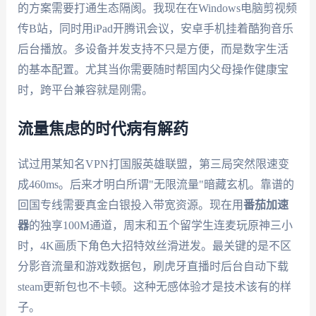
的方案需要打通生态隔阂。我现在在Windows电脑剪视频
传B站，同时用iPad开腾讯会议，安卓手机挂着酷狗音乐
后台播放。多设备并发支持不只是方便，而是数字生活
的基本配置。尤其当你需要随时帮国内父母操作健康宝
时，跨平台兼容就是刚需。
流量焦虑的时代病有解药
试过用某知名VPN打国服英雄联盟，第三局突然限速变
成460ms。后来才明白所谓"无限流量"暗藏玄机。靠谱的
回国专线需要真金白银投入带宽资源。现在用
番茄加速
器
的独享100M通道，周末和五个留学生连麦玩原神三小
时，4K画质下角色大招特效丝滑迸发。最关键的是不区
分影音流量和游戏数据包，刷虎牙直播时后台自动下载
steam更新包也不卡顿。这种无感体验才是技术该有的样
子。