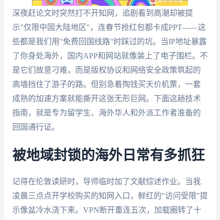
深夜赶论文时突然打不开知网，追剧看到高潮却被提
示"仅限中国大陆地区"，连春节抢红包都卡成PPT——这
些都是我们用"免费回国线路"时踩过的坑。当IP地址暴露
了你身处海外，国内APP和网站就像装上了电子围栏。不
是它们故意刁难，而是版权协议和网络安全政策筑起的
高墙挡住了游子的路。但别急着掏钱买天价机票，一套
成熟的加速方案就能撕开这张无形巨网。下面这趟技术
指南，就是专为留学生、海外华人和外派工作者准备的
回国通行证。
被地域封锁的海外日常有多抓狂
记得在伦敦读研时，导师临时加了文献综述作业。当我
凌晨三点点开学校购买的知网入口，鲜红的"访问受限"提
示像盆冷水浇下来。VPN断开重连五次，加载圈转了十