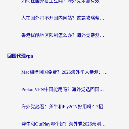
如何在国外看土豆网？海外党亲测有效的追剧加速器选择指南
人在国外打不开国内网站？这篇攻略帮你无缝解锁国内资源（附交管12123使用技巧）
香港优酷地区限制怎么办？海外党亲测有效的追剧解决方案
回国代理vpn
Mac翻墙回国免费？2026海外华人亲测：从CCTV5直播到国内APP，这样选加速器才靠谱
Proton VPN中国能用吗？海外党选回国加速器的避坑指南（附番茄加速器实测）
海外党必看：斧牛和Fly2CN好用吗？3招教你选对回国加速器（附免费试用攻略）
斧牛和OurPlay哪个好？海外党2026亲测：选对加速器，国内资源秒加载