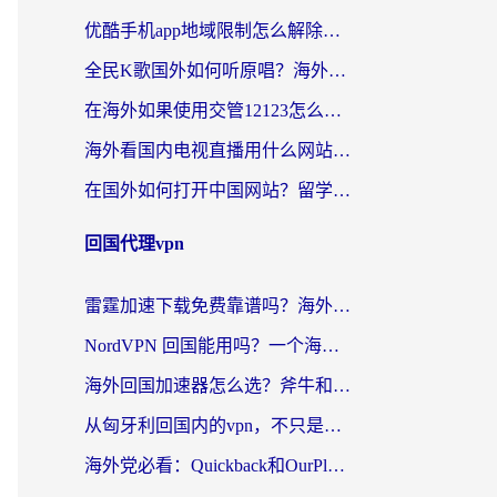
优酷手机app地域限制怎么解除？海外党亲测有效的追剧方案
全民K歌国外如何听原唱？海外党亲测有效的回国加速器选择指南
在海外如果使用交管12123怎么处理？留学生亲测有效的回国加速方案
海外看国内电视直播用什么网站比较好？一篇解决你所有追剧难题的实用指南
在国外如何打开中国网站？留学生与海外华人的无缝访问指南
回国代理vpn
雷霆加速下载免费靠谱吗？海外党选回国加速器的避坑指南（附热门工具对比）
NordVPN 回国能用吗？一个海外用户必须面对的真实困境
海外回国加速器怎么选？斧牛和海龟哪个好？一篇帮你避开坑的实用指南
从匈牙利回国内的vpn，不只是为了刷剧那么简单
海外党必看：Quickback和OurPlay好用吗？3分钟选对回国加速器，无缝刷剧玩游戏