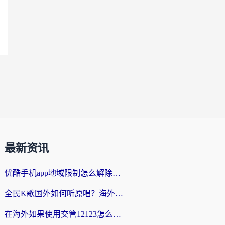
最新资讯
优酷手机app地域限制怎么解除？海外党亲测有效的追剧方案
全民K歌国外如何听原唱？海外党亲测有效的回国加速器选择指南
在海外如果使用交管12123怎么处理？留学生亲测有效的回国加速方案