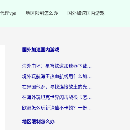
代理vpn
地区限制怎么办
国外加速国内游戏
国外加速国内游戏
海外崩坏：星穹铁道加速器下载安装：一份给游子的终极网络指南
境外玩航海王热血航线用什么加速器？2026海外玩家实测最优方案（附欧洲问道堡垒前线加速技巧）
在异国他乡，寻找连接故土的光明大陆免费加速器
在海外玩坦克世界闪击战很卡怎么办？老玩家亲测有效的加速器选择指南
欧洲怎么玩新诛仙不卡顿？一份给海外游子的国服游戏畅玩指南
地区限制怎么办