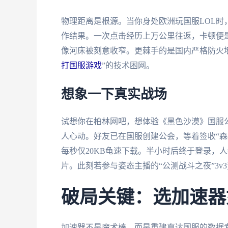
物理距离是根源。当你身处欧洲玩国服LOL
作结果。一次点击经历上万公里往返，卡顿便
像河床被刻意收窄。更棘手的是国内严格防火
打国服游戏
”的技术困网。
想象一下真实战场
试想你在柏林网吧，想体验《黑色沙漠》国服公
人心动。好友已在国服创建公会，等着签收“森
每秒仅20KB龟速下载。半小时后终于登录，
片。此刻若参与姿态主播的“公测战斗之夜”3v
破局关键：选加速器
加速器不是魔术棒，而是重建直达国服的数据专