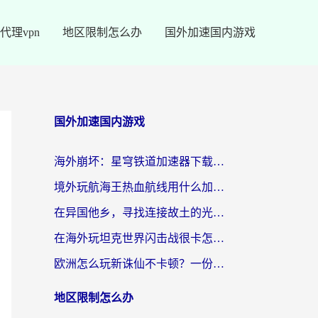
代理vpn
地区限制怎么办
国外加速国内游戏
国外加速国内游戏
海外崩坏：星穹铁道加速器下载安装：一份给游子的终极网络指南
境外玩航海王热血航线用什么加速器？2026海外玩家实测最优方案（附欧洲问道堡垒前线加速技巧）
在异国他乡，寻找连接故土的光明大陆免费加速器
在海外玩坦克世界闪击战很卡怎么办？老玩家亲测有效的加速器选择指南
欧洲怎么玩新诛仙不卡顿？一份给海外游子的国服游戏畅玩指南
地区限制怎么办