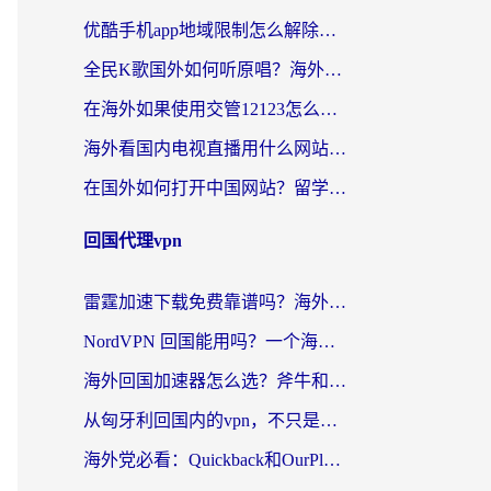
优酷手机app地域限制怎么解除？海外党亲测有效的追剧方案
全民K歌国外如何听原唱？海外党亲测有效的回国加速器选择指南
在海外如果使用交管12123怎么处理？留学生亲测有效的回国加速方案
海外看国内电视直播用什么网站比较好？一篇解决你所有追剧难题的实用指南
在国外如何打开中国网站？留学生与海外华人的无缝访问指南
回国代理vpn
雷霆加速下载免费靠谱吗？海外党选回国加速器的避坑指南（附热门工具对比）
NordVPN 回国能用吗？一个海外用户必须面对的真实困境
海外回国加速器怎么选？斧牛和海龟哪个好？一篇帮你避开坑的实用指南
从匈牙利回国内的vpn，不只是为了刷剧那么简单
海外党必看：Quickback和OurPlay好用吗？3分钟选对回国加速器，无缝刷剧玩游戏