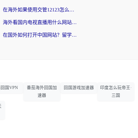
在海外如果使用交管12123怎么处理？留学生亲测有效的回国加速方案
海外看国内电视直播用什么网站比较好？一篇解决你所有追剧难题的实用指南
在国外如何打开中国网站？留学生与海外华人的无缝访问指南
回国VPN
番茄海外回国加
回国游戏加速器
印度怎么玩帝王·
速器
三国
天