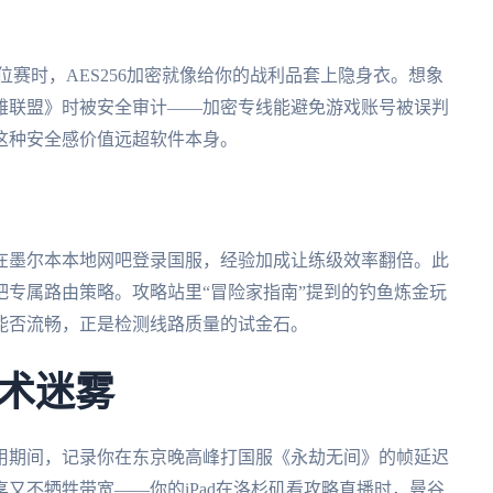
排位赛时，AES256加密就像给你的战利品套上隐身衣。想象
雄联盟》时被安全审计——加密专线能避免游戏账号被误判
这种安全感价值远超软件本身。
在墨尔本本地网吧登录国服，经验加成让练级效率翻倍。此
专属路由策略。攻略站里“冒险家指南”提到的钓鱼炼金玩
能否流畅，正是检测线路质量的试金石。
术迷雾
用期间，记录你在东京晚高峰打国服《永劫无间》的帧延迟
享又不牺牲带宽——你的iPad在洛杉矶看攻略直播时，曼谷