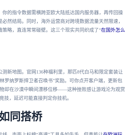
时，你的指令数据需横跨亚欧大陆抵达国内服务器，再传回操
是必然结局。同时，海外运营商对跨境数据流量天然限速，
墙策略，直连常常碰壁。这三个现实共同织成了“
在国外怎么
测新地图。官网136种福利里，那匹8代白马和限定套装让
林罗纳罗斯捍卫者召唤书”奖励。可你点开客户端，更新包
人物却在沙漠中瞬间漂移位移——这种挫败感让游戏沦为观赏
3竞技，延迟可能直接判定你挂机。
如同搭桥
线。市面上标榜“高速”工具多如牛毛，但真能让
在欧洲玩