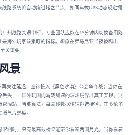
智能线路系统将自动绕过堵塞节点，如同车载GPS动态规避拥
到广州线路突遇中断，专业团队应能在15分钟内切换备用路
速度才是海外玩家该紧盯的指标。想象在罗马尼亚半夜被踢出
么至关重要。
风景
不再关注延迟，全神投入《黑色沙漠》公会争夺战；当你在
指令丢失——国外玩国内游戏加速的理想境界才真正实现。这
精密驿站，智能算法为每毫秒数据传输挑选捷径。在多伦多
胜暖气片热度。
缘限制时，只有最高效桥梁能带你看遍两国月光。当你看着