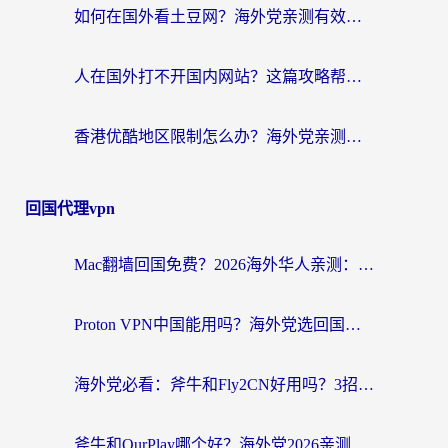
如何在国外看土豆网？海外党亲测有效的追剧加速器选择指南
人在国外打不开国内网站？这篇攻略帮你无缝解锁国内资源（附交管12123使用技巧）
香港优酷地区限制怎么办？海外党亲测有效的追剧解决方案
回国代理vpn
Mac翻墙回国免费？2026海外华人亲测：从CCTV5直播到国内APP，这样选加速器才靠谱
Proton VPN中国能用吗？海外党选回国加速器的避坑指南（附番茄加速器实测）
海外党必看：斧牛和Fly2CN好用吗？3招教你选对回国加速器（附免费试用攻略）
斧牛和OurPlay哪个好？海外党2026亲测：选对加速器，国内资源秒加载