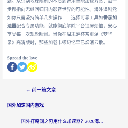
题。从识别地理限制的本质到选用智能加速方案，每一
步都指向无缝回归国内影音世界的可能性。海外追剧党
如你只需坚持简单几步操作——选择可靠工具如
番茄加
速器
配合专属功能，就能彻底解除平台锁屏烦恼，安心
享受每一次观影瞬间。当你在周末泡杯茶重温《梦华
录》高清版时，那些加载卡顿记忆早已烟消云散。
Spread the love
←
前一篇文章
国外加速国内游戏
国外打魔渊之刃用什么加速器？2026海外玩家国服游戏加速全攻略（附闪耀暖暖&复苏的魔女避坑指南）