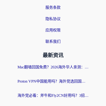
服务条款
隐私协议
应用权限
联系我们
最新资讯
Mac翻墙回国免费？2026海外华人亲测：从CCTV5直播到国内APP，这样选加速器才靠谱
Proton VPN中国能用吗？海外党选回国加速器的避坑指南（附番茄加速器实测）
海外党必看：斧牛和Fly2CN好用吗？3招教你选对回国加速器（附免费试用攻略）