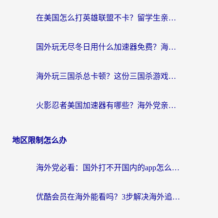
在美国怎么打英雄联盟不卡？留学生亲测的国服游戏加速全攻略
国外玩无尽冬日用什么加速器免费？海外党国服游戏加速避坑指南
海外玩三国杀总卡顿？这份三国杀游戏加速器指南帮你告别延迟烦恼
火影忍者美国加速器有哪些？海外党亲测的国服游戏加速全攻略（含菲律宾玩三国之刃守望黎明技巧）
地区限制怎么办
海外党必看：国外打不开国内的app怎么办？3步解决你的乡愁
优酷会员在海外能看吗？3步解决海外追剧难题，附实测好用加速器推荐