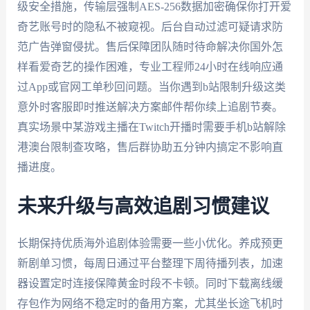
级安全措施，传输层强制AES-256数据加密确保你打开爱
奇艺账号时的隐私不被窥视。后台自动过滤可疑请求防
范广告弹窗侵扰。售后保障团队随时待命解决你国外怎
样看爱奇艺的操作困难，专业工程师24小时在线响应通
过App或官网工单秒回问题。当你遇到b站限制升级这类
意外时客服即时推送解决方案邮件帮你续上追剧节奏。
真实场景中某游戏主播在Twitch开播时需要手机b站解除
港澳台限制查攻略，售后群协助五分钟内搞定不影响直
播进度。
未来升级与高效追剧习惯建议
长期保持优质海外追剧体验需要一些小优化。养成预更
新剧单习惯，每周日通过平台整理下周待播列表，加速
器设置定时连接保障黄金时段不卡顿。同时下载离线缓
存包作为网络不稳定时的备用方案，尤其坐长途飞机时