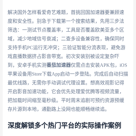
解决国外怎样看爱奇艺难题，首挑回国加速器要兼顾速
度和安全性。别急于下载第一个搜索结果，先用三步法
筛选：一测试节点覆盖率，工具是否覆盖欧美亚多个区
域，减少地域信号衰减；二查多设备兼容性，确保同时
支持手机PC运行无冲突；三验证智能分流表现，避免游
戏直播数据挤占影音带宽。初次安装别被设定复杂吓
到，安卓手机实测
番茄加速器
仅需点击安装APK包，iOS
苹果设备用Store下载App启动一步登陆。完成后自动扫描
最优线路，无需你手动调试代理设置。想高效观影记得
开启影音加速功能，它会优先处理爱优腾等视频流量，
把加载时间缩至毫秒级。平时周末追剧可预约资源预缓
存片源到本地，通勤路上没网也能顺畅继续追。
深度解锁多个热门平台的实际操作案例