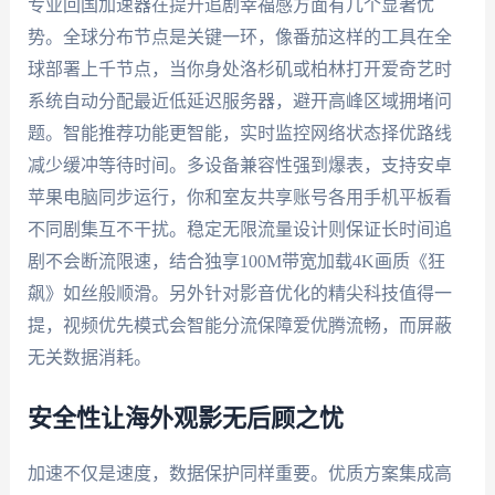
专业回国加速器在提升追剧幸福感方面有几个显著优
势。全球分布节点是关键一环，像番茄这样的工具在全
球部署上千节点，当你身处洛杉矶或柏林打开爱奇艺时
系统自动分配最近低延迟服务器，避开高峰区域拥堵问
题。智能推荐功能更智能，实时监控网络状态择优路线
减少缓冲等待时间。多设备兼容性强到爆表，支持安卓
苹果电脑同步运行，你和室友共享账号各用手机平板看
不同剧集互不干扰。稳定无限流量设计则保证长时间追
剧不会断流限速，结合独享100M带宽加载4K画质《狂
飙》如丝般顺滑。另外针对影音优化的精尖科技值得一
提，视频优先模式会智能分流保障爱优腾流畅，而屏蔽
无关数据消耗。
安全性让海外观影无后顾之忧
加速不仅是速度，数据保护同样重要。优质方案集成高