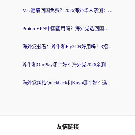
Mac翻墙回国免费？2026海外华人亲测：从CCTV5直播到国内APP，这样选加速器才靠谱
Proton VPN中国能用吗？海外党选回国加速器的避坑指南（附番茄加速器实测）
海外党必看：斧牛和Fly2CN好用吗？3招教你选对回国加速器（附免费试用攻略）
斧牛和OurPlay哪个好？海外党2026亲测：选对加速器，国内资源秒加载
海外党纠结Quickback和Kuyo哪个好？选对回国加速器才能无缝刷国内资源
友情链接