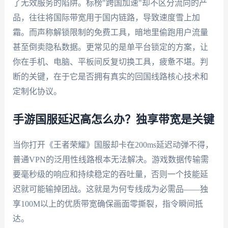
了无效服务的陷阱。标榜"跨国加速"却不区分流向的产
品，往往将国际带宽用于国内链路，导致速度雪上加
霜。而声称解锁限制的免费工具，暗地里偷跑用户流量
甚至倒卖隐私数据。更常见的是单平台锁定的方案，让
你在手机、电脑、平板间反复切换工具，疲惫不堪。判
断的关键，在于它是否拥有真实的回国线路核心技术和
定制化协议。
手游国服延迟高怎么办？独享带宽是关键
当你打开《王者荣耀》国服却卡在200ms延迟动弹不得，
普通VPN的泛用性线路根本无法解决。游戏数据传输需
要毫秒级的响应和持续稳定的吞吐量，否则一个技能延
迟就可能输掉团战。这就是为何专线成为必需品——独
享100M以上的优质带宽确保画面零撕裂，指令瞬间抵
达。