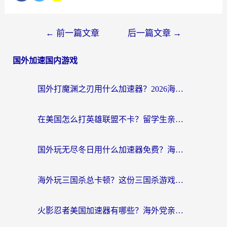
←
前一篇文章
后一篇文章
→
国外加速国内游戏
国外打魔渊之刃用什么加速器？2026海外玩家国服游戏加速全攻略（附闪耀暖暖&复苏的魔女避坑指南）
在美国怎么打英雄联盟不卡？留学生亲测的国服游戏加速全攻略
国外玩无尽冬日用什么加速器免费？海外党国服游戏加速避坑指南
海外玩三国杀总卡顿？这份三国杀游戏加速器指南帮你告别延迟烦恼
火影忍者美国加速器有哪些？海外党亲测的国服游戏加速全攻略（含菲律宾玩三国之刃守望黎明技巧）