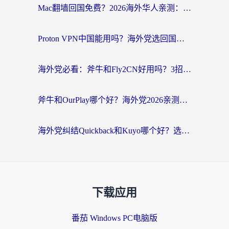
Mac翻墙回国免费？2026海外华人亲测：从CCTV5直播到国内APP，这样选加速器才靠谱
Proton VPN中国能用吗？海外党选回国加速器的避坑指南（附番茄加速器实测）
海外党必看：斧牛和Fly2CN好用吗？3招教你选对回国加速器（附免费试用攻略）
斧牛和OurPlay哪个好？海外党2026亲测：选对加速器，国内资源秒加载
海外党纠结Quickback和Kuyo哪个好？选对回国加速器才能无缝刷国内资源
下载应用
番茄 Windows PC电脑版