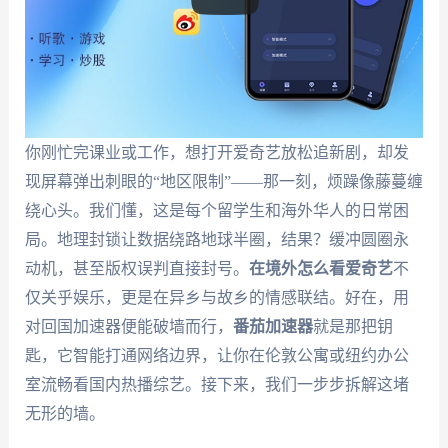
你刚忙完课业或工作，想打开爱奇艺放松追新剧，却发
现屏幕弹出刺眼的“地区限制”——那一刻，烦躁像藤蔓缠
绕心头。我们懂，这是每个留学生和海外华人的日常困
局。地理封锁让数据绕路地球半圈，结果？缓冲圆圈永
动机，甚至版权误判直接封号。
在境外怎么看爱奇艺
不
仅关乎娱乐，更是在异乡与故乡的情感联结。好在，用
对回国加速器便能破墙而行，
番茄加速器
就是那把钥
匙，它智能打通网络边界，让你在伦敦公寓或纽约办公
室流畅看国内热播综艺。接下来，我们一步步拆解这堵
无形的墙。