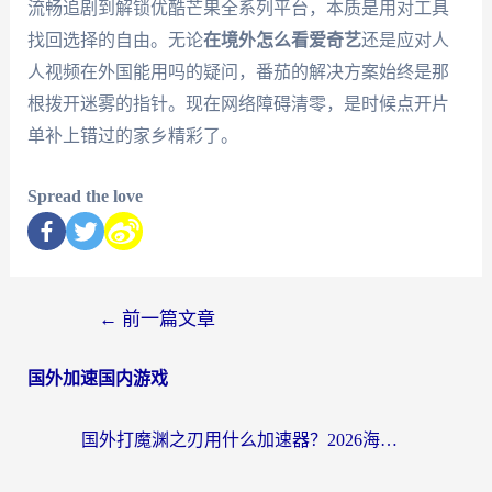
流畅追剧到解锁优酷芒果全系列平台，本质是用对工具
找回选择的自由。无论
在境外怎么看爱奇艺
还是应对人
人视频在外国能用吗的疑问，番茄的解决方案始终是那
根拨开迷雾的指针。现在网络障碍清零，是时候点开片
单补上错过的家乡精彩了。
Spread the love
←
前一篇文章
国外加速国内游戏
国外打魔渊之刃用什么加速器？2026海外玩家国服游戏加速全攻略（附闪耀暖暖&复苏的魔女避坑指南）