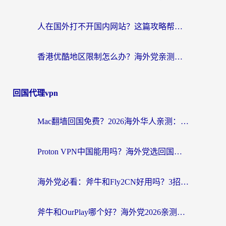
人在国外打不开国内网站？这篇攻略帮你无缝解锁国内资源（附交管12123使用技巧）
香港优酷地区限制怎么办？海外党亲测有效的追剧解决方案
回国代理vpn
Mac翻墙回国免费？2026海外华人亲测：从CCTV5直播到国内APP，这样选加速器才靠谱
Proton VPN中国能用吗？海外党选回国加速器的避坑指南（附番茄加速器实测）
海外党必看：斧牛和Fly2CN好用吗？3招教你选对回国加速器（附免费试用攻略）
斧牛和OurPlay哪个好？海外党2026亲测：选对加速器，国内资源秒加载