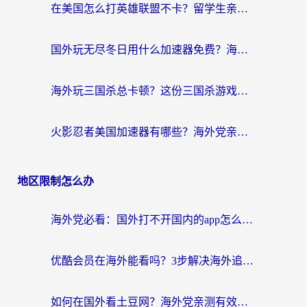
在美国怎么打英雄联盟不卡？留学生亲测的国服游戏加速全攻略
国外玩无尽冬日用什么加速器免费？海外党国服游戏加速避坑指南
海外玩三国杀总卡顿？这份三国杀游戏加速器指南帮你告别延迟烦恼
火影忍者美国加速器有哪些？海外党亲测的国服游戏加速全攻略（含菲律宾玩三国之刃守望黎明技巧）
地区限制怎么办
海外党必看：国外打不开国内的app怎么办？3步解决你的乡愁
优酷会员在海外能看吗？3步解决海外追剧难题，附实测好用加速器推荐
如何在国外看土豆网？海外党亲测有效的追剧加速器选择指南