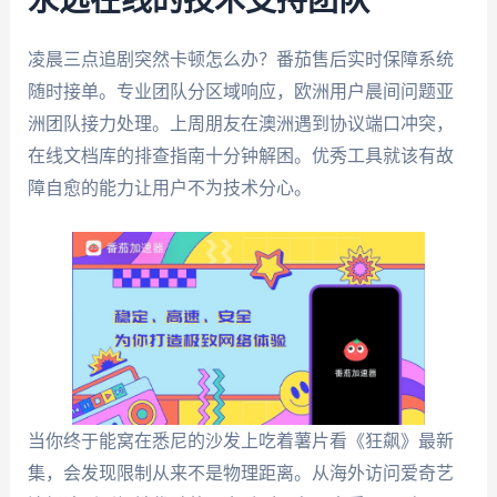
永远在线的技术支持团队
凌晨三点追剧突然卡顿怎么办？番茄售后实时保障系统
随时接单。专业团队分区域响应，欧洲用户晨间问题亚
洲团队接力处理。上周朋友在澳洲遇到协议端口冲突，
在线文档库的排查指南十分钟解困。优秀工具就该有故
障自愈的能力让用户不为技术分心。
当你终于能窝在悉尼的沙发上吃着薯片看《狂飙》最新
集，会发现限制从来不是物理距离。从海外访问爱奇艺