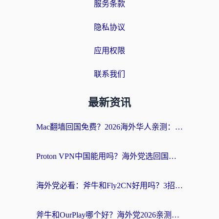
服务条款
隐私协议
应用权限
联系我们
最新资讯
Mac翻墙回国免费？2026海外华人亲测：从CCTV5直播到国内APP，这样选加速器才靠谱
Proton VPN中国能用吗？海外党选回国加速器的避坑指南（附番茄加速器实测）
海外党必看：斧牛和Fly2CN好用吗？3招教你选对回国加速器（附免费试用攻略）
斧牛和OurPlay哪个好？海外党2026亲测：选对加速器，国内资源秒加载