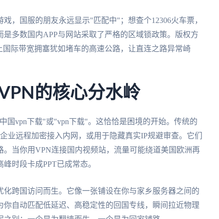
，国服的朋友永远显示"匹配中"；想查个12306火车票，
是多数国内APP与网站采取了严格的区域锁政策。版权方
上国际带宽拥塞犹如堵车的高速公路，让直连之路异常崎
VPN的核心分水岭
国vpn下载"或"vpn下载"。这恰恰是困境的开始。传统的
rk）设计初衷是企业远程加密接入内网，或用于隐藏真实IP规避审查。它们
路。当你用VPN连接国内视频站，流量可能绕道美国欧洲再
峰时段卡成PPT已成常态。
优化跨国访问而生。它像一张铺设在你与家乡服务器之间的
为你自动匹配低延迟、高稳定性的回国专线，瞬间拉近物理