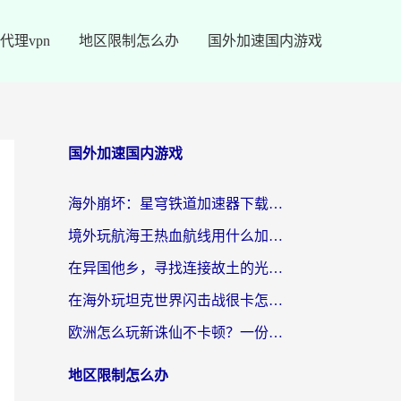
代理vpn
地区限制怎么办
国外加速国内游戏
国外加速国内游戏
海外崩坏：星穹铁道加速器下载安装：一份给游子的终极网络指南
境外玩航海王热血航线用什么加速器？2026海外玩家实测最优方案（附欧洲问道堡垒前线加速技巧）
在异国他乡，寻找连接故土的光明大陆免费加速器
在海外玩坦克世界闪击战很卡怎么办？老玩家亲测有效的加速器选择指南
欧洲怎么玩新诛仙不卡顿？一份给海外游子的国服游戏畅玩指南
地区限制怎么办