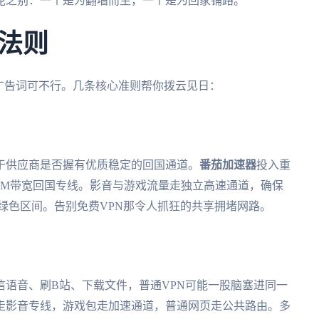
泥之别：一个是为翻墙而生，一个是为回家铺路。
法则
广告词可不行。几条核心准则帮你拨云见日：
于供应商是否握有优质稳定的回国通道。
番茄加速器
投入重
0M带宽回国专线
。影音与游戏流量走独立高速通道，确保
绿色区间。告别免费VPN那令人抓狂的共享拥堵网路。
语音、刷B站、下载文件，普通VPN可能一股脑塞进同一
走影音专线，游戏包走加速通道，普通网页走公共路由。多