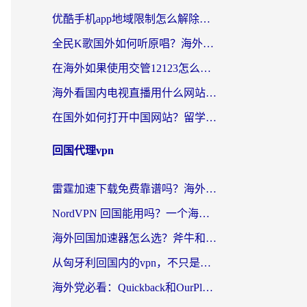
优酷手机app地域限制怎么解除？海外党亲测有效的追剧方案
全民K歌国外如何听原唱？海外党亲测有效的回国加速器选择指南
在海外如果使用交管12123怎么处理？留学生亲测有效的回国加速方案
海外看国内电视直播用什么网站比较好？一篇解决你所有追剧难题的实用指南
在国外如何打开中国网站？留学生与海外华人的无缝访问指南
回国代理vpn
雷霆加速下载免费靠谱吗？海外党选回国加速器的避坑指南（附热门工具对比）
NordVPN 回国能用吗？一个海外用户必须面对的真实困境
海外回国加速器怎么选？斧牛和海龟哪个好？一篇帮你避开坑的实用指南
从匈牙利回国内的vpn，不只是为了刷剧那么简单
海外党必看：Quickback和OurPlay好用吗？3分钟选对回国加速器，无缝刷剧玩游戏