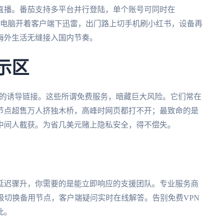
直播。番茄支持多平台并行登陆，单个账号可同时在
活。宿舍电脑开着客户端下迅雷，出门路上切手机刷小红书，设备再
海外生活无缝接入国内节奏。
示区
n"的诱导链接。这些所谓免费服务，暗藏巨大风险。它们常在
节点超售万人挤独木桥，高峰时网页都打不开；最致命的是
中间人截获。为省几美元赌上隐私安全，得不偿失。
延迟骤升，你需要的是能立即响应的支援团队。专业服务商
秒级切换备用节点，客户端疑问实时在线解答。告别免费VPN
此。