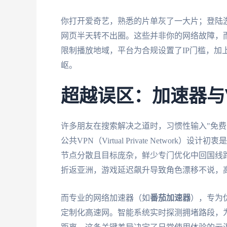
你打开爱奇艺，熟悉的片单灰了一大片；登陆游戏
网页半天转不出圈。这些并非你的网络故障，而
限制播放地域，平台为合规设置了IP门槛，加
岖。
超越误区：加速器与
许多朋友在搜索解决之道时，习惯性输入"免费中
公共VPN（Virtual Private Netwo
节点分散且目标庞杂，鲜少专门优化中回国线
折返亚洲，游戏延迟飙升导致角色漂移不说，高
而专业的
网络加速器
（如
番茄加速器
），专为
定制化高速网。智能系统实时探测拥堵路段，