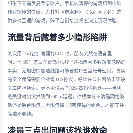
想象下无需反复登录账户，手机端暂停的游戏切到电脑
秒速衔接的快感。尤其对《逆水寒》《以闪亮之名》这
类多端互通的游戏，跨平台衔接流畅度决定沉浸体验。
流量背后藏着多少隐形陷阱
某次用不知名加速器打LOL时，朋友突然在语音里
问："你账号怎么在青岛登录？"这揭示大多数玩家忽略的
事实：无加密的加速线路可能暴露IP甚至账号密码。真实
的安全保障需要企业级TLS协议，好比在公共网络里架设
专属防弹通道。更不用说某些加速器偷偷限速——当团
战关键时刻突然跳到300ms延迟，你根本分不清是网络波
动还是后台限流。无限流量+加密传输的组合，才能守住
高地不崩线。
凌晨三点出问题该找谁救命