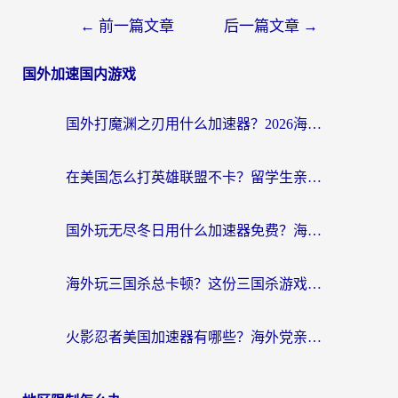
←
前一篇文章
后一篇文章
→
国外加速国内游戏
国外打魔渊之刃用什么加速器？2026海外玩家国服游戏加速全攻略（附闪耀暖暖&复苏的魔女避坑指南）
在美国怎么打英雄联盟不卡？留学生亲测的国服游戏加速全攻略
国外玩无尽冬日用什么加速器免费？海外党国服游戏加速避坑指南
海外玩三国杀总卡顿？这份三国杀游戏加速器指南帮你告别延迟烦恼
火影忍者美国加速器有哪些？海外党亲测的国服游戏加速全攻略（含菲律宾玩三国之刃守望黎明技巧）