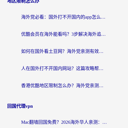
地区限制怎么办
海外党必看：国外打不开国内的app怎么办？3步解决你的乡愁
优酷会员在海外能看吗？3步解决海外追剧难题，附实测好用加速器推荐
如何在国外看土豆网？海外党亲测有效的追剧加速器选择指南
人在国外打不开国内网站？这篇攻略帮你无缝解锁国内资源（附交管12123使用技巧）
香港优酷地区限制怎么办？海外党亲测有效的追剧解决方案
回国代理vpn
Mac翻墙回国免费？2026海外华人亲测：从CCTV5直播到国内APP，这样选加速器才靠谱