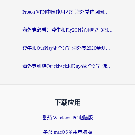
Proton VPN中国能用吗？海外党选回国加速器的避坑指南（附番茄加速器实测）
海外党必看：斧牛和Fly2CN好用吗？3招教你选对回国加速器（附免费试用攻略）
斧牛和OurPlay哪个好？海外党2026亲测：选对加速器，国内资源秒加载
海外党纠结Quickback和Kuyo哪个好？选对回国加速器才能无缝刷国内资源
下载应用
番茄 Windows PC电脑版
番茄 macOS苹果电脑版