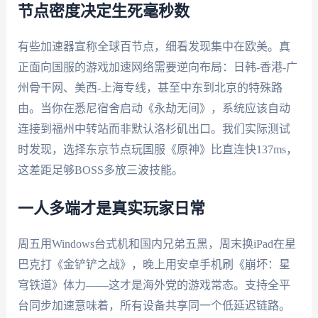
节点密度决定生死毫秒数
有些加速器宣称全球百节点，细看发现集中在欧美。真
正面向国服的游戏加速网络需要逆向布局：日韩-香港-广
州骨干网、美西-上海专线，甚至中东到北京的特殊路
由。当你在悉尼宿舍启动《永劫无间》，系统应该自动
连接到福州中转站而非默认洛杉矶出口。我们实际测试
时发现，选择东京节点玩国服《原神》比直连快137ms，
这差距足够BOSS多放三波技能。
一人多端才是真实玩家日常
周五用Windows台式机和国内兄弟五黑，周末换iPad在星
巴克打《金铲铲之战》，晚上用安卓手机刷《崩坏：星
穹铁道》体力——这才是海外党的游戏常态。支持全平
台同步加速意味着，所有设备共享同一个低延迟链路。