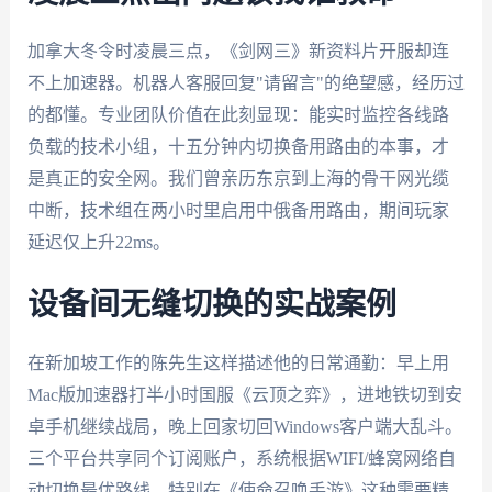
加拿大冬令时凌晨三点，《剑网三》新资料片开服却连
不上加速器。机器人客服回复"请留言"的绝望感，经历过
的都懂。专业团队价值在此刻显现：能实时监控各线路
负载的技术小组，十五分钟内切换备用路由的本事，才
是真正的安全网。我们曾亲历东京到上海的骨干网光缆
中断，技术组在两小时里启用中俄备用路由，期间玩家
延迟仅上升22ms。
设备间无缝切换的实战案例
在新加坡工作的陈先生这样描述他的日常通勤：早上用
Mac版加速器打半小时国服《云顶之弈》，进地铁切到安
卓手机继续战局，晚上回家切回Windows客户端大乱斗。
三个平台共享同个订阅账户，系统根据WIFI/蜂窝网络自
动切换最优路线。特别在《使命召唤手游》这种需要精