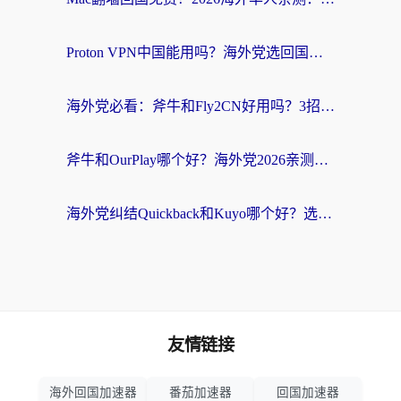
Proton VPN中国能用吗？海外党选回国加速器的避坑指南（附番茄加速器实测）
海外党必看：斧牛和Fly2CN好用吗？3招教你选对回国加速器（附免费试用攻略）
斧牛和OurPlay哪个好？海外党2026亲测：选对加速器，国内资源秒加载
海外党纠结Quickback和Kuyo哪个好？选对回国加速器才能无缝刷国内资源
友情链接
海外回国加速器
番茄加速器
回国加速器