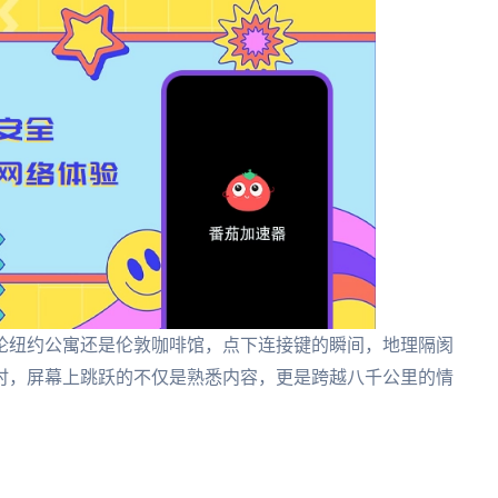
论纽约公寓还是伦敦咖啡馆，点下连接键的瞬间，地理隔阂
时，屏幕上跳跃的不仅是熟悉内容，更是跨越八千公里的情