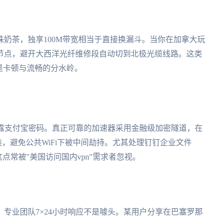
珠奶茶，独享100M带宽相当于直接换漏斗。当你在加拿大玩
节点，避开大西洋光纤维修段自动切到北极光缆线路。这类
是卡顿与流畅的分水岭。
泄露支付宝密码。真正可靠的加速器采用金融级加密隧道，在
，避免公共WiFi下被中间劫持。尤其处理钉钉企业文件
点常被"美国访问国内vpn"需求者忽视。
专业团队7×24小时响应不是噱头。某用户分享在巴塞罗那