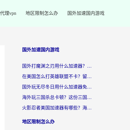
代理vpn
地区限制怎么办
国外加速国内游戏
国外加速国内游戏
国外打魔渊之刃用什么加速器？2026海外玩家国服游戏加速全攻略（附闪耀暖暖&复苏的魔女避坑指南）
在美国怎么打英雄联盟不卡？留学生亲测的国服游戏加速全攻略
国外玩无尽冬日用什么加速器免费？海外党国服游戏加速避坑指南
海外玩三国杀总卡顿？这份三国杀游戏加速器指南帮你告别延迟烦恼
火影忍者美国加速器有哪些？海外党亲测的国服游戏加速全攻略（含菲律宾玩三国之刃守望黎明技巧）
地区限制怎么办