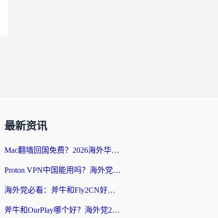
最新资讯
Mac翻墙回国免费？2026海外华人亲测：从CCTV5直播到国内APP，这样选加速器才靠谱
Proton VPN中国能用吗？海外党选回国加速器的避坑指南（附番茄加速器实测）
海外党必看：斧牛和Fly2CN好用吗？3招教你选对回国加速器（附免费试用攻略）
斧牛和OurPlay哪个好？海外党2026亲测：选对加速器，国内资源秒加载