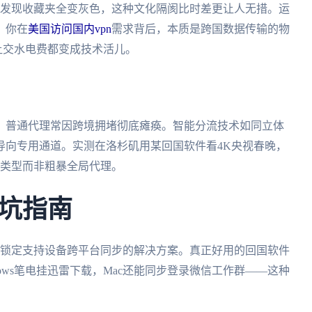
li，却发现收藏夹全变灰色，这种文化隔阂比时差更让人无措。运
，你在
美国访问国内vpn
需求背后，本质是跨国数据传输的物
，让交水电费都变成技术活儿。
，普通代理常因跨境拥堵彻底瘫痪。智能分流技术如同立体
导向专用通道。实测在洛杉矶用某回国软件看4K央视春晚，
量类型而非粗暴全局代理。
坑指南
终锁定支持设备跨平台同步的解决方案。真正好用的回国软件
ows笔电挂迅雷下载，Mac还能同步登录微信工作群——这种