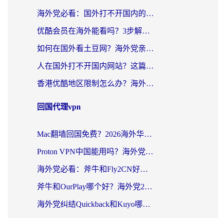
海外党必看：国外打不开国内的app怎么办？3步解决你的乡愁
优酷会员在海外能看吗？3步解决海外追剧难题，附实测好用加速器推荐
如何在国外看土豆网？海外党亲测有效的追剧加速器选择指南
人在国外打不开国内网站？这篇攻略帮你无缝解锁国内资源（附交管12123使用技巧）
香港优酷地区限制怎么办？海外党亲测有效的追剧解决方案
回国代理vpn
Mac翻墙回国免费？2026海外华人亲测：从CCTV5直播到国内APP，这样选加速器才靠谱
Proton VPN中国能用吗？海外党选回国加速器的避坑指南（附番茄加速器实测）
海外党必看：斧牛和Fly2CN好用吗？3招教你选对回国加速器（附免费试用攻略）
斧牛和OurPlay哪个好？海外党2026亲测：选对加速器，国内资源秒加载
海外党纠结Quickback和Kuyo哪个好？选对回国加速器才能无缝刷国内资源