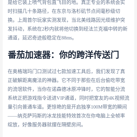
是给它装上喷气背包直飞目的地。真正专业的系统会实
时扫描几十条路径，在东京与洛杉矶节点间毫秒级切
换。上周首尔玩家实测发现，当北美线路因光缆维护突
发抖动，系统在2秒内就将他切换到经法兰克福中转的新
通道，延迟奇迹般稳定在88ms。
番茄加速器：你的跨洋传送门
在奥格瑞玛门口测试过七款加速工具后，我们发现了真
正破解距离魔法的神器。它不同于那些在后台偷吃带宽
的流氓软件，当你在诺森德冰原冲锋时，它的智能分流
系统正把游戏指令送进VIP通道，同时把室友的4K视频流
量引向普通车道。更惊艳的是开启独享100M带宽的瞬间
——纳克萨玛斯的冰龙技能特效首次在你电脑上全帧率
绽放，好像服务器就摆在隔壁房间。