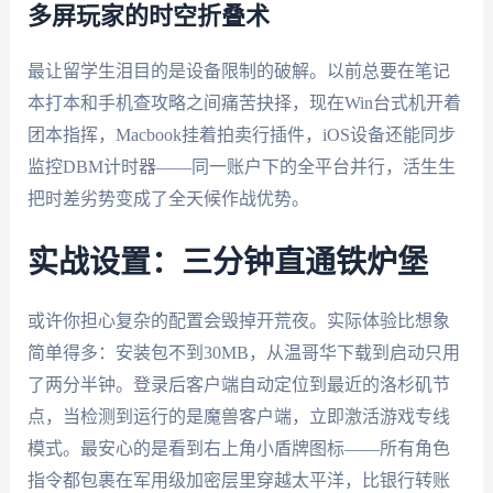
多屏玩家的时空折叠术
最让留学生泪目的是设备限制的破解。以前总要在笔记
本打本和手机查攻略之间痛苦抉择，现在Win台式机开着
团本指挥，Macbook挂着拍卖行插件，iOS设备还能同步
监控DBM计时器——同一账户下的全平台并行，活生生
把时差劣势变成了全天候作战优势。
实战设置：三分钟直通铁炉堡
或许你担心复杂的配置会毁掉开荒夜。实际体验比想象
简单得多：安装包不到30MB，从温哥华下载到启动只用
了两分半钟。登录后客户端自动定位到最近的洛杉矶节
点，当检测到运行的是魔兽客户端，立即激活游戏专线
模式。最安心的是看到右上角小盾牌图标——所有角色
指令都包裹在军用级加密层里穿越太平洋，比银行转账