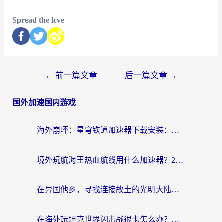
Spread the love
←
前一篇文章
后一篇文章
→
国外加速国内游戏
海外崩坏：星穹铁道加速器下载安装：一份给游子的终极网络指南
境外玩航海王热血航线用什么加速器？2026海外玩家实测最优方案（附欧洲问道堡垒前线加速技巧）
在异国他乡，寻找连接故土的光明大陆免费加速器
在海外玩坦克世界闪击战很卡怎么办？老玩家亲测有效的加速器选择指南