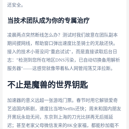
还安全。
当技术团队成为你的专属治疗
凌晨两点突然断线怎么办？测试时我们故意在团队副本
期间拔网线，帮助窗口弹出速度比圣骑士的无敌还快。
接入的技术小哥没问"重启试试"，而是直接读取后台日
志："检测到您所在地区DNS污染，已自动切换备用解析
服务器"——这感觉就像带着私人网管闯荡艾泽拉斯。
不止是魔兽的世界钥匙
加速器的意义远超一张游戏门票。春节时用它解锁爱奇
艺追国内新剧，速度比当地Netflix还快；周末和国内朋友
开黑玩永劫无间，东京到上海的刀光比拼再无后摇延
迟；甚至老家父母微信发来的8K全家福，都能秒加载不