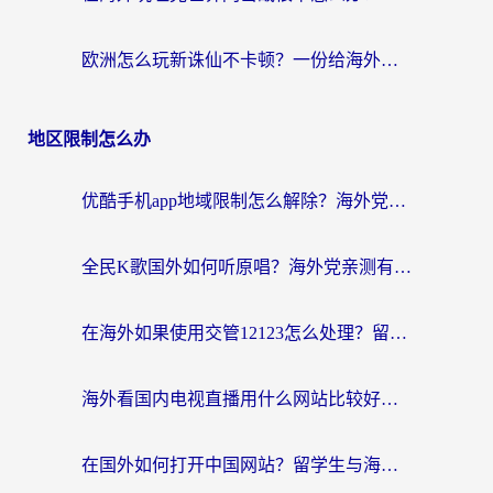
欧洲怎么玩新诛仙不卡顿？一份给海外游子的国服游戏畅玩指南
地区限制怎么办
优酷手机app地域限制怎么解除？海外党亲测有效的追剧方案
全民K歌国外如何听原唱？海外党亲测有效的回国加速器选择指南
在海外如果使用交管12123怎么处理？留学生亲测有效的回国加速方案
海外看国内电视直播用什么网站比较好？一篇解决你所有追剧难题的实用指南
在国外如何打开中国网站？留学生与海外华人的无缝访问指南