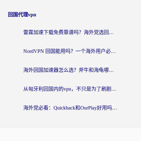
回国代理vpn
雷霆加速下载免费靠谱吗？海外党选回国加速器的避坑指南（附热门工具对比）
NordVPN 回国能用吗？一个海外用户必须面对的真实困境
海外回国加速器怎么选？斧牛和海龟哪个好？一篇帮你避开坑的实用指南
从匈牙利回国内的vpn，不只是为了刷剧那么简单
海外党必看：Quickback和OurPlay好用吗？3分钟选对回国加速器，无缝刷剧玩游戏