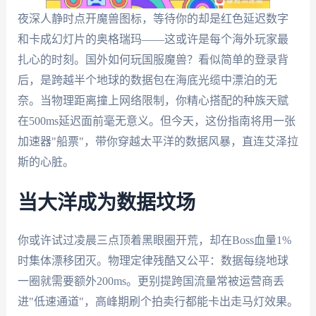
夜深人静时点开魔兽图标，等待你的却是红色延迟数字
和卡成幻灯片的奥格瑞玛——这或许是每个海外玩家最
扎心的时刻。国外如何玩国服魔兽？看似简单的登录背
后，是跨越半个地球的数据包在海底光缆中漂泊的无
奈。当物理距离撞上网络限制，你精心搭配的种族天赋
在500ms延迟面前毫无意义。但今天，这份指南将用一张
加速器"船票"，带你穿越太平洋的数据风暴，直连艾泽拉
斯的心脏。
当大洋成为数据坟场
你或许试过凌晨三点顶着黑眼圈开荒，却在Boss血量1%
时集体漂移团灭。物理定律残酷又公平：数据每绕地球
一圈就需要额外200ms。更别提跨国流量常被运营商丢
进"低速通道"，高峰期刷个拍卖行都能卡出走马灯效果。