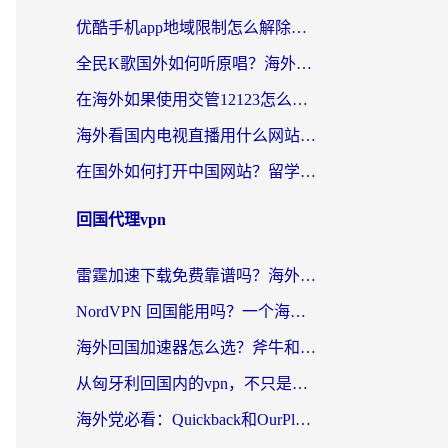
优酷手机app地域限制怎么解除？海外党亲测有效的追剧方案
全民K歌国外如何听原唱？海外党亲测有效的回国加速器选择指南
在海外如果使用交管12123怎么处理？留学生亲测有效的回国加速方案
海外看国内电视直播用什么网站比较好？一篇解决你所有追剧难题的实用指南
在国外如何打开中国网站？留学生与海外华人的无缝访问指南
回国代理vpn
雷霆加速下载免费靠谱吗？海外党选回国加速器的避坑指南（附热门工具对比）
NordVPN 回国能用吗？一个海外用户必须面对的真实困境
海外回国加速器怎么选？斧牛和海龟哪个好？一篇帮你避开坑的实用指南
从匈牙利回国内的vpn，不只是为了刷剧那么简单
海外党必看：Quickback和OurPlay好用吗？3分钟选对回国加速器，无缝刷剧玩游戏