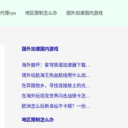
代理vpn
地区限制怎么办
国外加速国内游戏
国外加速国内游戏
海外崩坏：星穹铁道加速器下载安装：一份给游子的终极网络指南
境外玩航海王热血航线用什么加速器？2026海外玩家实测最优方案（附欧洲问道堡垒前线加速技巧）
在异国他乡，寻找连接故土的光明大陆免费加速器
在海外玩坦克世界闪击战很卡怎么办？老玩家亲测有效的加速器选择指南
欧洲怎么玩新诛仙不卡顿？一份给海外游子的国服游戏畅玩指南
地区限制怎么办