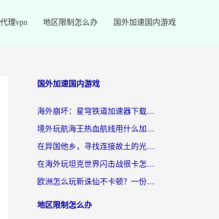
代理vpn
地区限制怎么办
国外加速国内游戏
国外加速国内游戏
海外崩坏：星穹铁道加速器下载安装：一份给游子的终极网络指南
境外玩航海王热血航线用什么加速器？2026海外玩家实测最优方案（附欧洲问道堡垒前线加速技巧）
在异国他乡，寻找连接故土的光明大陆免费加速器
在海外玩坦克世界闪击战很卡怎么办？老玩家亲测有效的加速器选择指南
欧洲怎么玩新诛仙不卡顿？一份给海外游子的国服游戏畅玩指南
地区限制怎么办