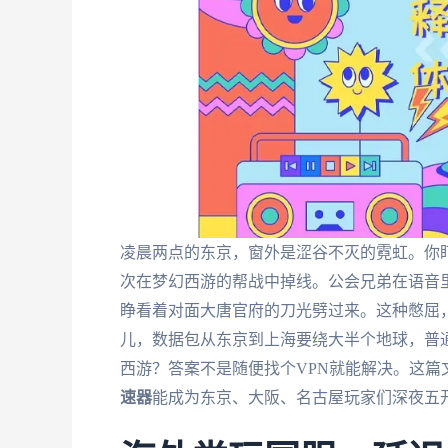
凌晨两点的东京，窗外是涩谷不灭的霓虹。你盯
次在梦幻西游的帮战中掉线。公会兄弟在语音里
睁看着对面大唐官府的刀光劈过来。这种憋屈
儿，数据包从东京到上海要绕大半个地球，普
西游？答案不是随便找个VPN就能解决。这
速器
能成为东京、大阪、名古屋玩家们深夜五