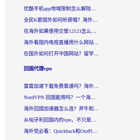
优酷手机app地域限制怎么解除？海外党亲测有效的追剧方案
全民K歌国外如何听原唱？海外党亲测有效的回国加速器选择指南
在海外如果使用交管12123怎么处理？留学生亲测有效的回国加速方案
海外看国内电视直播用什么网站比较好？一篇解决你所有追剧难题的实用指南
在国外如何打开中国网站？留学生与海外华人的无缝访问指南
回国代理vpn
雷霆加速下载免费靠谱吗？海外党选回国加速器的避坑指南（附热门工具对比）
NordVPN 回国能用吗？一个海外用户必须面对的真实困境
海外回国加速器怎么选？斧牛和海龟哪个好？一篇帮你避开坑的实用指南
从匈牙利回国内的vpn，不只是为了刷剧那么简单
海外党必看：Quickback和OurPlay好用吗？3分钟选对回国加速器，无缝刷剧玩游戏