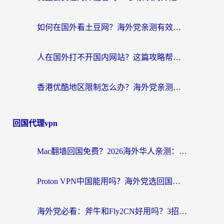
如何在国外看土豆网？海外党亲测有效的追剧加速器选择指南
人在国外打不开国内网站？这篇攻略帮你无缝解锁国内资源（附交管12123使用技巧）
香港优酷地区限制怎么办？海外党亲测有效的追剧解决方案
回国代理vpn
Mac翻墙回国免费？2026海外华人亲测：从CCTV5直播到国内APP，这样选加速器才靠谱
Proton VPN中国能用吗？海外党选回国加速器的避坑指南（附番茄加速器实测）
海外党必看：斧牛和Fly2CN好用吗？3招教你选对回国加速器（附免费试用攻略）