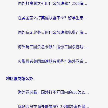
国外打魔渊之刃用什么加速器？2026海外玩家国服游戏加速全攻略（附闪耀暖暖&复苏的魔女避坑指南）
在美国怎么打英雄联盟不卡？留学生亲测的国服游戏加速全攻略
国外玩无尽冬日用什么加速器免费？海外党国服游戏加速避坑指南
海外玩三国杀总卡顿？这份三国杀游戏加速器指南帮你告别延迟烦恼
火影忍者美国加速器有哪些？海外党亲测的国服游戏加速全攻略（含菲律宾玩三国之刃守望黎明技巧）
地区限制怎么办
海外党必看：国外打不开国内的app怎么办？3步解决你的乡愁
优酷会员在海外能看吗？3步解决海外追剧难题，附实测好用加速器推荐