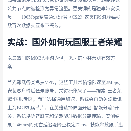
如番茄采用TLS1.3加密协议封装游戏数据包，避免经过
公共节点时被检测为异常流量。更关键的是独享带宽保
障——100Mbps专属通道确保《CS2》这类FPS游戏每秒
数百次数据交互永不丢包。
实战：国外如何玩国服王者荣耀
以最热门的MOBA手游为例，悉尼的小林亲测有效方
案：
首先卸载各类免费VPN，这些工具常偷偷限速至2Mbps。
安装客户端后登录账号，关键操作来了——搜索“王者荣
耀”国服专区，而非选择通用加速。系统会自动关联腾讯
上海BGP机房节点。在英雄选择界面开启“智能分流”开
关，系统将语音聊天和游戏战斗数据分离传输。实测结
果：460ms的死亡延迟骤降至稳定72ms，技能释放跟手度