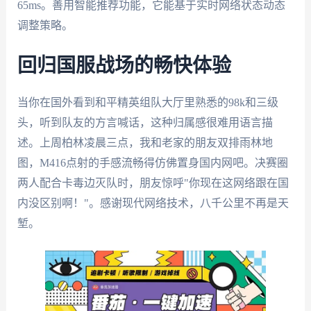
65ms。善用智能推荐功能，它能基于实时网络状态动态
调整策略。
回归国服战场的畅快体验
当你在国外看到和平精英组队大厅里熟悉的98k和三级
头，听到队友的方言喊话，这种归属感很难用语言描
述。上周柏林凌晨三点，我和老家的朋友双排雨林地
图，M416点射的手感流畅得仿佛置身国内网吧。决赛圈
两人配合卡毒边灭队时，朋友惊呼"你现在这网络跟在国
内没区别啊！"。感谢现代网络技术，八千公里不再是天
堑。