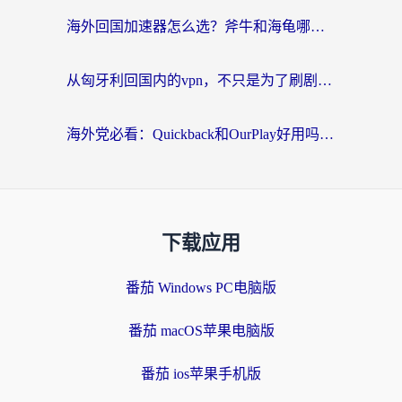
海外回国加速器怎么选？斧牛和海龟哪个好？一篇帮你避开坑的实用指南
从匈牙利回国内的vpn，不只是为了刷剧那么简单
海外党必看：Quickback和OurPlay好用吗？3分钟选对回国加速器，无缝刷剧玩游戏
下载应用
番茄 Windows PC电脑版
番茄 macOS苹果电脑版
番茄 ios苹果手机版