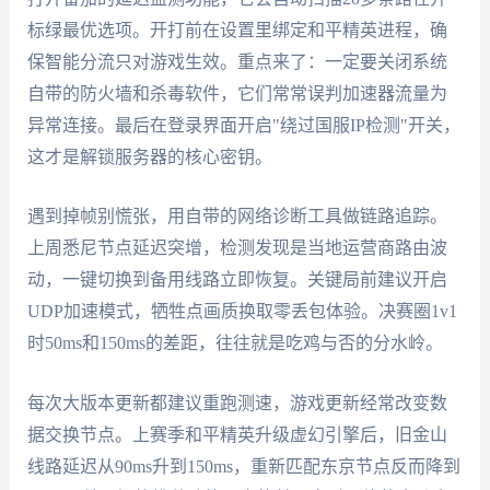
标绿最优选项。开打前在设置里绑定和平精英进程，确
保智能分流只对游戏生效。重点来了：一定要关闭系统
自带的防火墙和杀毒软件，它们常常误判加速器流量为
异常连接。最后在登录界面开启"绕过国服IP检测"开关，
这才是解锁服务器的核心密钥。
遇到掉帧别慌张，用自带的网络诊断工具做链路追踪。
上周悉尼节点延迟突增，检测发现是当地运营商路由波
动，一键切换到备用线路立即恢复。关键局前建议开启
UDP加速模式，牺牲点画质换取零丢包体验。决赛圈1v1
时50ms和150ms的差距，往往就是吃鸡与否的分水岭。
每次大版本更新都建议重跑测速，游戏更新经常改变数
据交换节点。上赛季和平精英升级虚幻引擎后，旧金山
线路延迟从90ms升到150ms，重新匹配东京节点反而降到