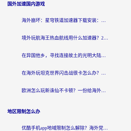
国外加速国内游戏
海外崩坏：星穹铁道加速器下载安装：一份给游子的终极网络指南
境外玩航海王热血航线用什么加速器？2026海外玩家实测最优方案（附欧洲问道堡垒前线加速技巧）
在异国他乡，寻找连接故土的光明大陆免费加速器
在海外玩坦克世界闪击战很卡怎么办？老玩家亲测有效的加速器选择指南
欧洲怎么玩新诛仙不卡顿？一份给海外游子的国服游戏畅玩指南
地区限制怎么办
优酷手机app地域限制怎么解除？海外党亲测有效的追剧方案