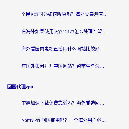
全民K歌国外如何听原唱？海外党亲测有效的回国加速器选择指南
在海外如果使用交管12123怎么处理？留学生亲测有效的回国加速方案
海外看国内电视直播用什么网站比较好？一篇解决你所有追剧难题的实用指南
在国外如何打开中国网站？留学生与海外华人的无缝访问指南
回国代理vpn
雷霆加速下载免费靠谱吗？海外党选回国加速器的避坑指南（附热门工具对比）
NordVPN 回国能用吗？一个海外用户必须面对的真实困境