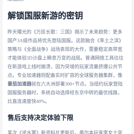
解锁国服新游的密钥
昨天曝光的《万民长歌：三国》揭示了未来趋势：更多
国产3A级作品将优先登陆国服。这款融合《率土之滨》
策略与《全面战争》战场表现的大作，需要稳定高带宽
才能体验3D沙盘上瞬息万变的战局。普通网络工具往往
在新游戏上线时崩溃，因为突增的玩家流量挤爆公共节
点。专业加速器则配备实时扩容的全球服务器集群，像
番茄加速器
就在六大洲部署300+节点。当纽约玩家登陆
国服服务器时，系统自动选择经东京中转的最优线路，
比直连速度快40%。
售后支持决定体验下限
某次《逆水寒》新资料片更新后，墨尔本玩家李女士突