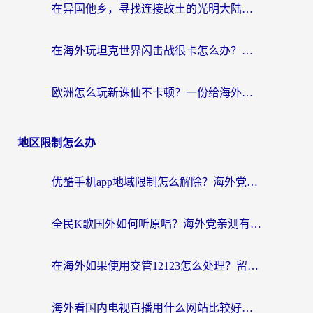
在异国他乡，寻找连接故土的光明大陆免费加速器
在海外玩坦克世界闪击战很卡怎么办？老玩家亲测有效的加速器选择指南
欧洲怎么玩新诛仙不卡顿？一份给海外游子的国服游戏畅玩指南
地区限制怎么办
优酷手机app地域限制怎么解除？海外党亲测有效的追剧方案
全民K歌国外如何听原唱？海外党亲测有效的回国加速器选择指南
在海外如果使用交管12123怎么处理？留学生亲测有效的回国加速方案
海外看国内电视直播用什么网站比较好？一篇解决你所有追剧难题的实用指南