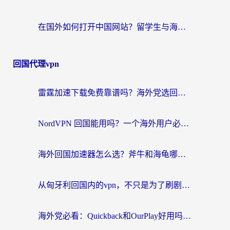
在国外如何打开中国网站？留学生与海外华人的无缝访问指南
回国代理vpn
雷霆加速下载免费靠谱吗？海外党选回国加速器的避坑指南（附热门工具对比）
NordVPN 回国能用吗？一个海外用户必须面对的真实困境
海外回国加速器怎么选？斧牛和海龟哪个好？一篇帮你避开坑的实用指南
从匈牙利回国内的vpn，不只是为了刷剧那么简单
海外党必看：Quickback和OurPlay好用吗？3分钟选对回国加速器，无缝刷剧玩游戏