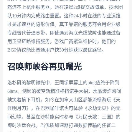
然连不上杭州服务器。她在凌晨2点提交故障单，技术团
队10分钟内完成路由重置。这种24小时在线的专业运维
才是加速器的隐形价值。真正靠谱的服务商会用企业级
专线替代普通宽带，即使遇到海底光缆故障也能通过备
用卫星链路维持服务。游戏厂商紧急维护时，他们的
BGP协议能比普通用户快30分钟获取最优路径。
召唤师峡谷再见曙光
洛杉矶的黎明微光中，王同学屏幕上的ping值终于降到
68ms。剑姬的破空斩精准格挡诺手大招，水晶爆炸瞬间
他笑着摘下耳机。如今在加拿大山区都能流畅游玩《天
涯明月刀》，在巴西咖啡馆也可体验《永劫无见》的无
间幻境，甚至在沙特能实时参与《万民长歌：三国》的
即时沙盘会战。当优质加速器打通数据传输的任督二