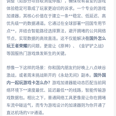
调整（如部分项目取消或停服），确保现有喜爱的游戏
体验稳定可靠成了玩家更迫切的诉求。一个专业的游戏
加速器，其核心价值在于建立一条**稳定、低延迟、高
优先级**的数据通道。它通过在全球部署**回国专用节
点**，并结合智能路径选择算法，避开拥堵的公共网络
节点，实现数据的高效直连。这不仅能解决
在国外怎么
玩王者荣耀
的问题，更是让《原神》、《金铲铲之战》
等国服热门游戏焕发新生的关键。
想像一下这样的场景：你和国内朋友约好晚上八点峡谷
激战，或者周末挑战新开的《永劫无间》副本。
国外国
内一起玩游戏卡怎么办？
游戏加速器能动态匹配当前网
络环境下**速度最优、延迟最低**的线路，智能传输游
戏数据包。相比之下，普通网络工具更像是让你在拥堵
车流中碰运气，而专为游戏设计的加速器则为你开通了
直达机场的VIP通道。