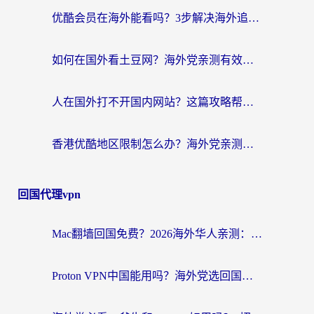
优酷会员在海外能看吗？3步解决海外追剧难题，附实测好用加速器推荐
如何在国外看土豆网？海外党亲测有效的追剧加速器选择指南
人在国外打不开国内网站？这篇攻略帮你无缝解锁国内资源（附交管12123使用技巧）
香港优酷地区限制怎么办？海外党亲测有效的追剧解决方案
回国代理vpn
Mac翻墙回国免费？2026海外华人亲测：从CCTV5直播到国内APP，这样选加速器才靠谱
Proton VPN中国能用吗？海外党选回国加速器的避坑指南（附番茄加速器实测）