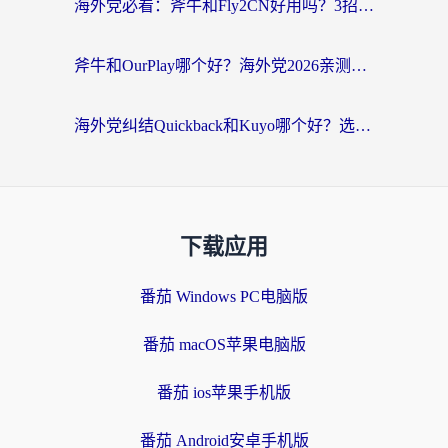
海外党必看：斧牛和Fly2CN好用吗？3招教你选对回国加速器（附免费试用攻略）
斧牛和OurPlay哪个好？海外党2026亲测：选对加速器，国内资源秒加载
海外党纠结Quickback和Kuyo哪个好？选对回国加速器才能无缝刷国内资源
下载应用
番茄 Windows PC电脑版
番茄 macOS苹果电脑版
番茄 ios苹果手机版
番茄 Android安卓手机版