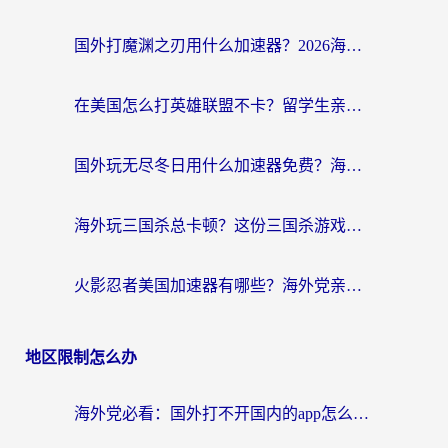
国外打魔渊之刃用什么加速器？2026海外玩家国服游戏加速全攻略（附闪耀暖暖&复苏的魔女避坑指南）
在美国怎么打英雄联盟不卡？留学生亲测的国服游戏加速全攻略
国外玩无尽冬日用什么加速器免费？海外党国服游戏加速避坑指南
海外玩三国杀总卡顿？这份三国杀游戏加速器指南帮你告别延迟烦恼
火影忍者美国加速器有哪些？海外党亲测的国服游戏加速全攻略（含菲律宾玩三国之刃守望黎明技巧）
地区限制怎么办
海外党必看：国外打不开国内的app怎么办？3步解决你的乡愁