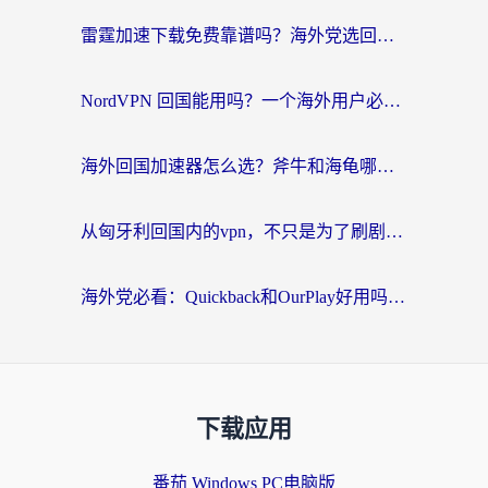
雷霆加速下载免费靠谱吗？海外党选回国加速器的避坑指南（附热门工具对比）
NordVPN 回国能用吗？一个海外用户必须面对的真实困境
海外回国加速器怎么选？斧牛和海龟哪个好？一篇帮你避开坑的实用指南
从匈牙利回国内的vpn，不只是为了刷剧那么简单
海外党必看：Quickback和OurPlay好用吗？3分钟选对回国加速器，无缝刷剧玩游戏
下载应用
番茄 Windows PC电脑版