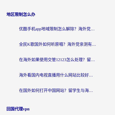
地区限制怎么办
优酷手机app地域限制怎么解除？海外党亲测有效的追剧方案
全民K歌国外如何听原唱？海外党亲测有效的回国加速器选择指南
在海外如果使用交管12123怎么处理？留学生亲测有效的回国加速方案
海外看国内电视直播用什么网站比较好？一篇解决你所有追剧难题的实用指南
在国外如何打开中国网站？留学生与海外华人的无缝访问指南
回国代理vpn