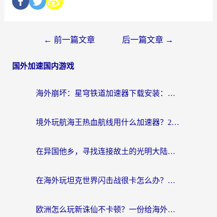
←
前一篇文章
后一篇文章
→
国外加速国内游戏
海外崩坏：星穹铁道加速器下载安装：一份给游子的终极网络指南
境外玩航海王热血航线用什么加速器？2026海外玩家实测最优方案（附欧洲问道堡垒前线加速技巧）
在异国他乡，寻找连接故土的光明大陆免费加速器
在海外玩坦克世界闪击战很卡怎么办？老玩家亲测有效的加速器选择指南
欧洲怎么玩新诛仙不卡顿？一份给海外游子的国服游戏畅玩指南