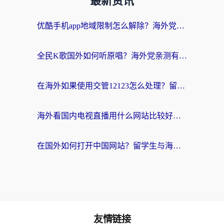
最新资讯
优酷手机app地域限制怎么解除？海外党亲测有效的追剧方案
全民K歌国外如何听原唱？海外党亲测有效的回国加速器选择指南
在海外如果使用交管12123怎么处理？留学生亲测有效的回国加速方案
海外看国内电视直播用什么网站比较好？一篇解决你所有追剧难题的实用指南
在国外如何打开中国网站？留学生与海外华人的无缝访问指南
友情链接